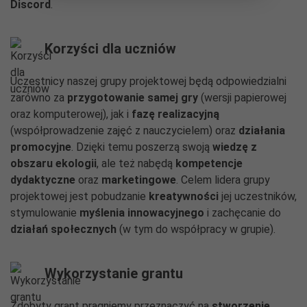
Discord
.
Korzyści dla uczniów
Uczestnicy naszej grupy projektowej będą odpowiedzialni
zarówno za
przygotowanie samej gry
(wersji papierowej
oraz komputerowej), jak i
fazę realizacyjną
(współprowadzenie zajęć z nauczycielem) oraz
działania
promocyjne
. Dzięki temu poszerzą swoją
wiedzę z
obszaru ekologii
, ale też nabędą
kompetencje
dydaktyczne
oraz
marketingowe
. Celem lidera grupy
projektowej jest pobudzanie
kreatywności
jej uczestników,
stymulowanie
myślenia innowacyjnego
i zachęcanie do
działań społecznych
(w tym do współpracy w grupie).
Wykorzystanie grantu
Zdobyty grant pragniemy przeznaczyć na
stworzenie