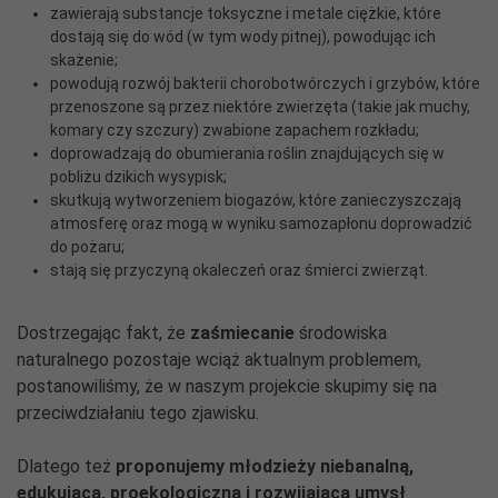
zawierają substancje toksyczne i metale ciężkie, które
dostają się do wód (w tym wody pitnej), powodując ich
skażenie;
powodują rozwój bakterii chorobotwórczych i grzybów, które
przenoszone są przez niektóre zwierzęta (takie jak muchy,
komary czy szczury) zwabione zapachem rozkładu;
doprowadzają do obumierania roślin znajdujących się w
pobliżu dzikich wysypisk;
skutkują wytworzeniem biogazów, które zanieczyszczają
atmosferę oraz mogą w wyniku samozapłonu doprowadzić
do pożaru;
stają się przyczyną okaleczeń oraz śmierci zwierząt.
Dostrzegając fakt, że
zaśmiecanie
środowiska
naturalnego pozostaje wciąż aktualnym problemem,
postanowiliśmy, że w naszym projekcie skupimy się na
przeciwdziałaniu tego zjawisku.
Dlatego też
proponujemy młodzieży niebanalną,
edukującą, proekologiczną i rozwijającą umysł