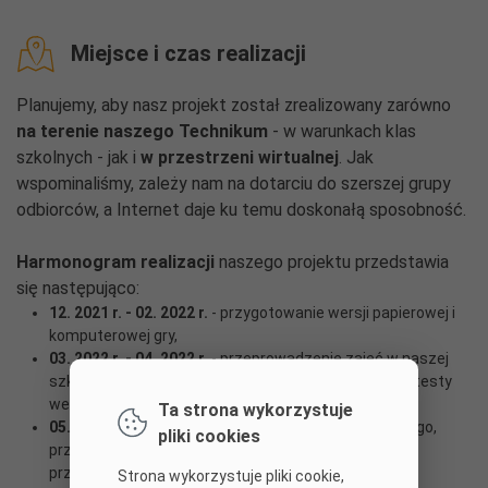
Miejsce i czas realizacji
Planujemy, aby nasz projekt został zrealizowany zarówno
na terenie naszego Technikum
- w warunkach klas
szkolnych - jak i
w przestrzeni wirtualnej
. Jak
wspominaliśmy, zależy nam na dotarciu do szerszej grupy
odbiorców, a Internet daje ku temu doskonałą sposobność.
Harmonogram realizacji
naszego projektu przedstawia
się następująco:
12. 2021 r. - 02. 2022 r.
- przygotowanie wersji papierowej i
komputerowej gry,
03. 2022 r. - 04. 2022 r.
- przeprowadzenie zajęć w naszej
szkole z wykorzystaniem wersji papierowej gry oraz testy
wersji komputerowej,
Ta strona wykorzystuje
05. 2022 r.
- w razie wprowadzenia nauczania zdalnego,
pliki cookies
przeprowadzenie zajęć z uczniami naszej szkoły w
przestrzeni wirtualnej, z wykorzystaniem wersji
Strona wykorzystuje pliki cookie,