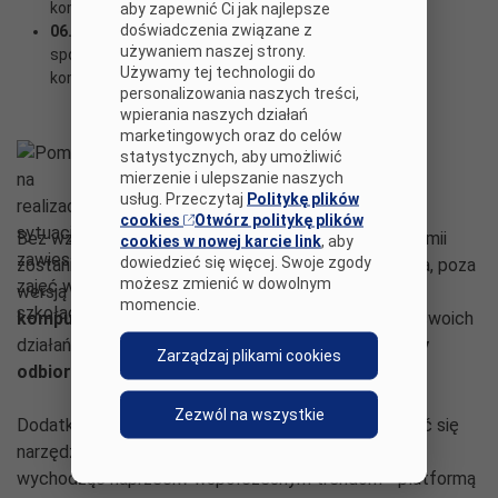
komputerowej,
aby zapewnić Ci jak najlepsze
doświadczenia związane z
06. 2022 r.
- promocja naszej gry w mediach
używaniem naszej strony.
społecznościowych oraz udostępnienie wersji
Używamy tej technologii do
komputerowej szerszemu gronu odbiorców.
personalizowania naszych treści,
wpierania naszych działań
marketingowych oraz do celów
Pomysł na realizację w sytuacji
statystycznych, aby umożliwić
mierzenie i ulepszanie naszych
zawieszenia zajęć w szkołach
usług. Przeczytaj
Politykę plików
cookies
Otwórz politykę plików
Bez względu na to, czy w związku z rozwojem pandemii
cookies w nowej karcie link
, aby
dowiedzieć się więcej. Swoje zgody
zostanie wprowadzona nauka zdalna bądź hybrydowa, poza
możesz zmienić w dowolnym
wersją papierową, planujemy również stworzyć
momencie.
komputerowy odpowiednik naszej gry
. W trakcie swoich
działań chcemy bowiem
dotrzeć do szerszej grupy
Zarządzaj plikami cookies
odbiorców
, wykraczając poza naszą własną szkołę.
Zezwól na wszystkie
Dodatkowo, w swoich działaniach będziemy wspierać się
narzędziami
Microsoft Teams
,
ClickMeeting
oraz -
wychodząc naprzeciw współczesnym trendom - platformą