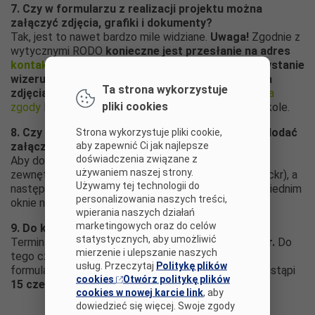
7. Czy w formularzu z realizacji projektu można
załączyć zdjęcia, grafiki i dokumenty?
Tak, jest to nawet bardzo mile widziane.
Uwaga!
Zgodnie z
wytycznymi RODO
konieczne jest przesłanie na adres
kontakt@projektanciedukacji.pl
zgód na wykorzystanie
wizerunku wszystkich osób, które znajdują się na
Ta strona wykorzystuje
zdjęciach
. Możecie skorzystać z
naszego formularza
pliki cookies
zgody
lub z odpowiedniego dokumentu w Waszej szkole.
8. Czy w formularzu z realizacji projektu można dodać
Strona wykorzystuje pliki cookie,
aby zapewnić Ci jak najlepsze
załącznik w postaci filmu?
doświadczenia związane z
Aby dodać film, należy najpierw zamieścić go w
używaniem naszej strony.
zewnętrznym serwisie video (np. YouTube, Vimeo, Flickr), a
Używamy tej technologii do
następnie wygenerować link i zamieścić go w odpowiednim
personalizowania naszych treści,
oknie naszego formularza.
wpierania naszych działań
marketingowych oraz do celów
9. Do kiedy trwa konkurs?
statystycznych, aby umożliwić
Termin realizacji projektów upływa
5 czerwca 2020 r.
Do
mierzenie i ulepszanie naszych
tego czasu musicie też zakończyć opis realizacji w
usług. Przeczytaj
Politykę plików
formularzu. Ogłoszenie wyników II etapu konkursu nastąpi
cookies
Otwórz politykę plików
15 czerwca 2020 r.
cookies w nowej karcie link
, aby
dowiedzieć się więcej. Swoje zgody