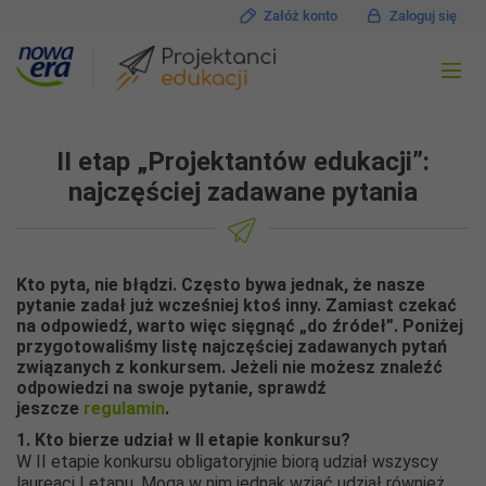
Załóż konto
Zaloguj się
II etap „Projektantów edukacji”:
najczęściej zadawane pytania
Kto pyta, nie błądzi. Często bywa jednak, że nasze
pytanie zadał już wcześniej ktoś inny. Zamiast czekać
na odpowiedź, warto więc sięgnąć „do źródeł”. Poniżej
przygotowaliśmy listę najczęściej zadawanych pytań
związanych z konkursem. Jeżeli nie możesz znaleźć
odpowiedzi na swoje pytanie, sprawdź
jeszcze
regulamin
.
1. Kto bierze udział w II etapie konkursu?
W II etapie konkursu obligatoryjnie biorą udział wszyscy
laureaci I etapu. Mogą w nim jednak wziąć udział również