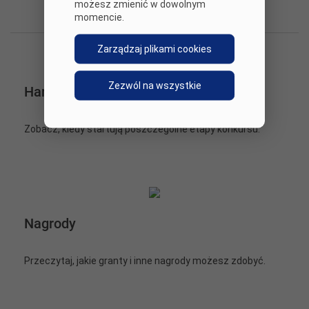
możesz zmienić w dowolnym
Zobacz także
momencie.
Zarządzaj plikami cookies
Zezwól na wszystkie
Harmonogram
Zobacz, kiedy startują poszczególne etapy konkursu.
Nagrody
Przeczytaj, jakie granty i inne nagrody możesz zdobyć.