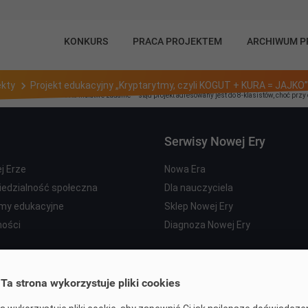
KONKURS
PRACA PROJEKTEM
ARCHIWUM 
ekty
Projekt edukacyjny „Kryptarytmy, czyli KOGUT + KURA = JAJKO”
poprawne działania. Jest to niełatwe zadanie – stąd projekt adresowany jest do 8-klasistów, choć 
Serwisy Nowej Ery
j Erze
Nowa Era
edzialność społeczna
Dla nauczyciela
my edukacyjne
Sklep Nowej Ery
ności
Diagnoza Nowej Ery
Ta strona wykorzystuje pliki cookies
ht by Nowa Era Sp. z o.o. Wszelkie prawa zastrzeżone. Zdjęcia © Shutterst