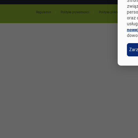
Stron
związ
perso
Regulamin
Polityka prywatności
Polityka plików cookies
oraz 
usług
nowej
dowo
Zarz