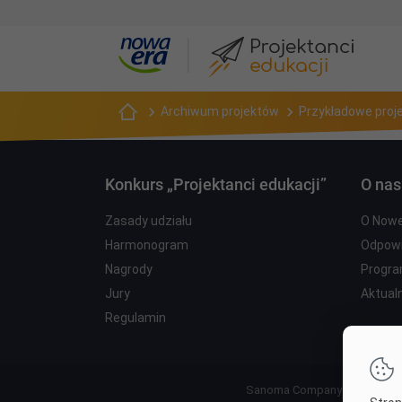
Kryptarytmy, czyli KOGUT + KURA = JAJKO
Archiwum projektów
Przykładowe proj
Kryptarytm to łamigłówka matematyczna, w której litery należy zastąpić cyframi, tak aby utworzyć 
Konkurs „Projektanci edukacji”
O nas
Zasady udziału
O Nowe
Harmonogram
Odpowi
Nagrody
Progra
Jury
Aktual
Regulamin
Sanoma Company 2026 Copyrig