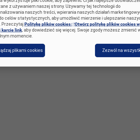
a wykorzystuje pliki cookie, aby zapewnić Ci jak najlepsze doświadcze
ane z używaniem naszej strony. Używamy tej technologii do
nalizowania naszych treści, wpierania naszych działań marketingow
Zgłoszenie dotyczące Danych Osobowych
Odpowiedzialne ujawnianie informacji
do celów statystycznych, aby umożliwić mierzenie i ulepszanie naszy
. Przeczytaj
Politykę plików cookies
Otwórz politykę plików cookies w
 karcie link
, aby dowiedzieć się więcej. Swoje zgody możesz zmienić 
lnym momencie.
ądzaj plikami cookies
Zezwól na wszystk