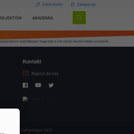
Załóż konto
Zaloguj się
PROJEKTÓW
AKADEMIA
przy odpowiednich modyfikacjach mogą brać w nim udział również młodsi uczniowie.
Kontakt
Napisz do nas
ock 2019, © Gettyimages 2019