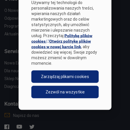
Używamy tej technologii do
personalizowania naszych treści,
O Nowej Erze
wpierania naszych działań
Odpowiedzialność społeczna
marketingowych oraz do celów
statystycznych, aby umożliwić
Programy edukacyjne
mierzenie i ulepszanie naszych
Aktualności
usług. Przeczytaj
Politykę plików
cookies
Otwórz politykę plików
cookies w nowej karcie link
, aby
Serwisy Nowej Ery
dowiedzieć się więcej. Swoje zgody
możesz zmienić w dowolnym
Nowa Era
momencie.
Dla nauczyciela
Zarządzaj plikami cookies
Sklep Nowej Ery
Diagnoza Nowej Ery
Zezwól na wszystkie
Kontakt
Napisz do nas