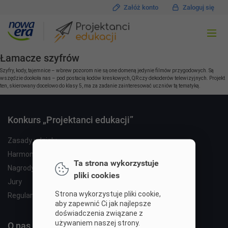
Załóż konto
Zaloguj się
Łamacze szyfrów
Szyfry, kody, tajemnice – wbrew pozorom nie są one domeną jedynie filmów przygodowych. Są
wszędzie dookoła nas – pod postacią kodów kreskowych, QR czy dekoderów telewizyjnych. Projekt
ten, skierowany docelowo do klasy 5, ma za zadanie zainteresować uczniów tą tematyką.
Konkurs „Projektanci edukacji”
Zasady udziału
Harmonogram
Ta strona wykorzystuje
Nagrody
pliki cookies
Jury
Strona wykorzystuje pliki cookie,
Regulamin
aby zapewnić Ci jak najlepsze
doświadczenia związane z
używaniem naszej strony.
O nas