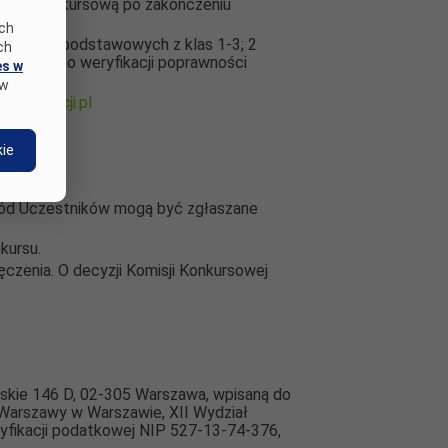
omisję Konkursową po zakończeniu
ych
mu szkół podstawowych z klas 1-3; 2
ch
, które po weryfikacji poprawności
es w
 w
ciedukacji.pl
ie
gród Uczestników mogą być zgłaszane
kursu.
czenia. O decyzji Komisji Konkursowej
mskie 146 D, 02-305 Warszawa, wpisaną do
Warszawy w Warszawie, XII Wydział
fikacji podatkowej NIP 527-13-74-376,