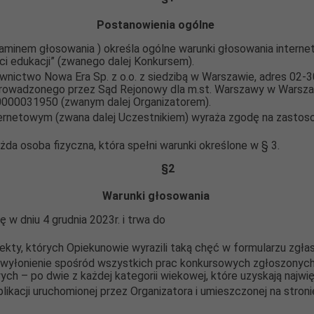
Postanowienia ogólne
gulaminem głosowania ) określa ogólne warunki głosowania inte
ci edukacji” (zwanego dalej Konkursem).
nictwo Nowa Era Sp. z o.o. z siedzibą w Warszawie, adres 02-3
prowadzonego przez Sąd Rejonowy dla m.st. Warszawy w Warszaw
00031950 (zwanym dalej Organizatorem).
ternetowym (zwana dalej Uczestnikiem) wyraża zgodę na zasto
da osoba fizyczna, która spełni warunki określone w § 3.
§
2
Warunki głosowania
 w dniu 4 grudnia 2023r. i trwa do
jekty, których Opiekunowie wyrazili taką chęć w formularzu zgła
 wyłonienie spośród wszystkich prac konkursowych zgłoszonyc
ych – po dwie z każdej kategorii wiekowej, które uzyskają najwi
ikacji uruchomionej przez Organizatora i umieszczonej na stron