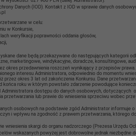
 wysokości 627 900 PLN (dalej: Administrator).
Ochrony Danych (IOD). Kontakt z IOD w sprawie danych osobowy
.pl
rzetwarzane w celu:
niu w Konkursie,
lach weryfikacji poprawności oddania głosów,
cji,
ozyskane dane będą przekazywane do następujących kategorii o
yczne, marketingowe, windykacyjne, doradcze, konsultingowe, aud
z okres przedawnienia roszczeń wynikający z przepisów prawa.
ionego interesu Administratora, odpowiednio do momentu wniesi
 niż przez okres 3 lat od zakończenia Konkursu. Dane przetwarzan
od końca roku w którym powstało zdarzenie powodujące konieczn
d Administratora dostępu do danych osobowych, dotyczących os
nia przetwarzania lub prawie do wniesienia sprzeciwu wobec prz
anych osobowych na podstawie zgód Administrator informuje o 
zyn i wpływu na zgodność z prawem przetwarzania, którego do
awie wniesienia skargi do organu nadzorczego (Prezesa Urzędu 
i celów wskazanych powyżej jest dobrowolne jednak niezbędne do