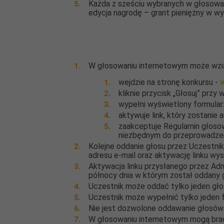
Każda z sześciu wybranych w głosowan
edycja nagrodę – grant pieniężny w wy
W głosowaniu internetowym może wziąć
wejdzie na stronę konkursu -
w
kliknie przycisk „Głosuj” przy
wypełni wyświetlony formularz
aktywuje link, który zostanie
zaakceptuje Regulamin głosow
niezbędnym do przeprowadze
Kolejne oddanie głosu przez Uczestnik
adresu e-mail oraz aktywację linku wy
Aktywacja linku przysłanego przez Adm
północy dnia w którym został oddany 
Uczestnik może oddać tylko jeden głos
Uczestnik może wypełnić tylko jeden f
Nie jest dozwolone oddawanie głosów w
W głosowaniu internetowym mogą brać