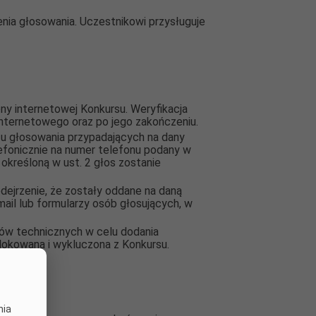
ia głosowania. Uczestnikowi przysługuje
y internetowej Konkursu. Weryfikacja
internetowego oraz po jego zakończeniu.
zu głosowania przypadających na dany
efonicznie na numer telefonu podany w
określoną w ust. 2 głos zostanie
dejrzenie, że zostały oddane na daną
ail lub formularzy osób głosujących, w
ów technicznych w celu dodania
okowana i wykluczona z Konkursu.
nia