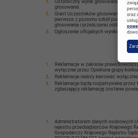
Ostateczny wynik głosowania interne
związ
głosowania.
perso
Grant Uczestników głosowania zdobywa
oraz 
pierwsze z poziomu szkół podstawowyc
usług
głosowania i przeliczeniu oddanych gł
nowej
Ogłoszenie oficjalnych wyników Konkur
dowo
Zarz
Reklamacje w zakresie prawidłowości
wyłącznie przez Opiekuna grupy konku
Reklamacje należy kierować wyłącznie
Reklamacje będą rozpatrywane przez Ko
zgłaszający reklamację zostanie powia
Administratorem danych osobowych Ucze
rejestru przedsiębiorców Krajowego 
Gospodarczy Krajowego Rejestru Sądo