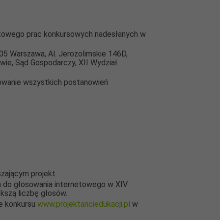
rnetowego prac konkursowych nadesłanych w
05 Warszawa, Al. Jerozolimskie 146D,
ie, Sąd Gospodarczy, XII Wydział
sowanie wszystkich postanowień
szającym projekt.
h do głosowania internetowego w XIV
ększą liczbę głosów.
ie konkursu
www.projektanciedukacji.pl
w