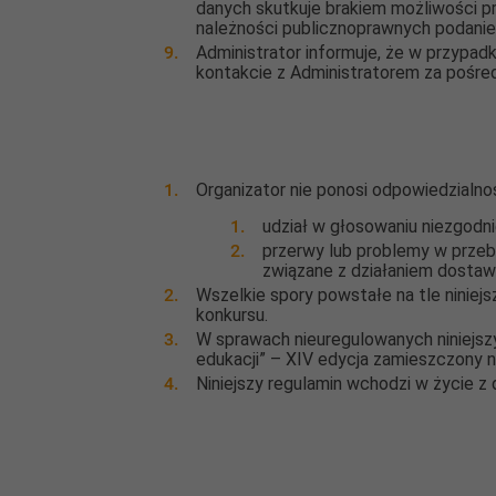
danych skutkuje brakiem możliwości p
należności publicznoprawnych podani
Administrator informuje, że w przypa
kontakcie z Administratorem za pośre
Organizator nie ponosi odpowiedzialnoś
udział w głosowaniu niezgodn
przerwy lub problemy w przeb
związane z działaniem dost
Wszelkie spory powstałe na tle ninie
konkursu.
W sprawach nieuregulowanych niniejsz
edukacji” – XIV edycja zamieszczony na
Niniejszy regulamin wchodzi w życie z 