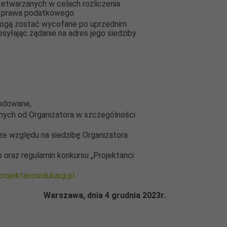
zetwarzanych w celach rozliczenia
w prawa podatkowego.
 mogą zostać wycofane po uprzednim
zesyłając żądanie na adres jego siedziby.
wodowane,
żnych od Organizatora w szczególności
ze względu na siedzibę Organizatora
oraz regulamin konkursu „Projektanci
rojektanciedukacji.pl
Warszawa, dnia 4 grudnia 2023r.