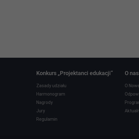
Konkurs „Projektanci edukacji”
O nas
Zasady udziału
O Nowe
Harmonogram
Odpowi
Nagrody
Progra
Jury
Aktual
Regulamin