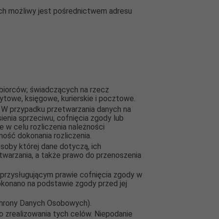
ch możliwy jest pośrednictwem adresu
dbiorców; świadczących na rzecz
ytowe, księgowe, kurierskie i pocztowe.
 W przypadku przetwarzania danych na
enia sprzeciwu, cofnięcia zgody lub
e w celu rozliczenia należności
ość dokonania rozliczenia.
oby której dane dotyczą, ich
etwarzania, a także prawo do przenoszenia
przysługującym prawie cofnięcia zgody w
konano na podstawie zgody przed jej
Ochrony Danych Osobowych).
 zrealizowania tych celów. Niepodanie