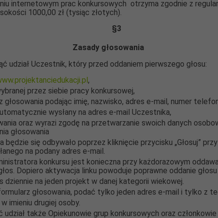
iu internetowym prac konkursowych otrzyma zgodnie z regulam
sokości 1000,00 zł (tysiąc złotych).
§
3
Zasady głosowania
 udział Uczestnik, który przed oddaniem pierwszego głosu:
ww.projektanciedukacji.pl
,
 wybranej przez siebie pracy konkursowej,
 głosowania podając imię, nazwisko, adres e-mail, numer telefon
 automatycznie wysłany na adres e-mail Uczestnika,
ania oraz wyrazi zgodę na przetwarzanie swoich danych osobow
nia głosowania
a będzie się odbywało poprzez kliknięcie przycisku „Głosuj” prz
słanego na podany adres e-mail.
inistratora konkursu jest konieczna przy każdorazowym oddawan
głos. Dopiero aktywacja linku powoduje poprawne oddanie głos
 dziennie na jeden projekt w danej kategorii wiekowej.
ormularz głosowania, podać tylko jeden adres e-mail i tylko z 
 imieniu drugiej osoby.
 udział także Opiekunowie grup konkursowych oraz członkowie