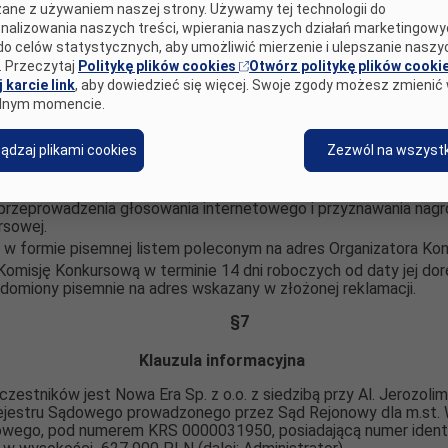
towego będzie zweryfikowany
i oficjalnie zatwierdzony przez K
ane z używaniem naszej strony. Używamy tej technologii do
nalizowania naszych treści, wpierania naszych działań marketingow
 6 (sześć) pierwszych prac konkursowych (2 pierwsze z pozio
do celów statystycznych, aby umożliwić mierzenie i ulepszanie naszy
h z klas 4-8 i 2 pierwsze z poziomu szkół ponadpodstawowych)
. Przeczytaj
Politykę plików cookies
Otwórz politykę plików cooki
osów, uzyskają największą liczbę głosów Uczestników.
 karcie link
, aby dowiedzieć się więcej. Swoje zgody możesz zmienić
su nastąpi 11 stycznia 2024r. na stronie Konkursu
www.projektan
lnym momencie.
§
6
ądzaj plikami cookies
Zezwól na wszystk
Reklamacje
 przeprowadzenia głosowania internetowego i przyznawania na
rsowej.
 w formie pisemnej listem poleconym na adres Organizatora Kon
misję Konkursową w terminie 14 dni roboczych od daty jej dorę
domiony pisemnie na adres wskazany w złożonej reklamacji.
§
7
Klauzula informacyjna
stników jest Nowa Era Sp. z o.o. z siedzibą przy Al. Jerozoli
Rejestru Sądowego prowadzonego przez Sąd Rejonowy dla m.st. 
wego, pod numerem KRS 0000031950, posiadającą numer identy