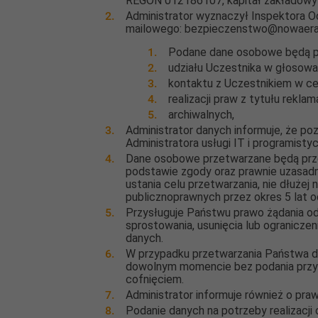
REGON 012186107, kapitał zakładowy w
Administrator wyznaczył Inspektora 
mailowego: bezpieczenstwo@nowaera
Podane dane osobowe będą p
udziału Uczestnika w głosowa
kontaktu z Uczestnikiem w ce
realizacji praw z tytułu reklama
archiwalnych,
Administrator danych informuje, że p
Administratora usługi IT i programist
Dane osobowe przetwarzane będą prze
podstawie zgody oraz prawnie uzasadn
ustania celu przetwarzania, nie dłużej
publicznoprawnych przez okres 5 lat 
Przysługuje Państwu prawo żądania o
sprostowania, usunięcia lub ogranicze
danych.
W przypadku przetwarzania Państwa d
dowolnym momencie bez podania przyc
cofnięciem.
Administrator informuje również o pr
Podanie danych na potrzeby realizacj