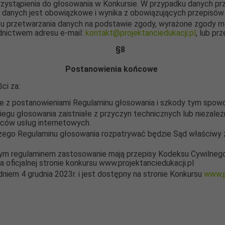
rzystąpienia do głosowania w Konkursie. W przypadku danych pr
e danych jest obowiązkowe i wynika z obowiązujących przepisó
dku przetwarzania danych na podstawie zgody, wyrażone zgody
dnictwem adresu e-mail:
kontakt@projektanciedukacji.pl
, lub pr
§
8
Postanowienia końcowe
ci za:
ie z postanowieniami Regulaminu głosowania i szkody tym spo
iegu głosowania zaistniałe z przyczyn technicznych lub niezale
awców usług internetowych.
jszego Regulaminu głosowania rozpatrywać będzie Sąd właściwy 
ym regulaminem zastosowanie mają przepisy Kodeksu Cywilnego 
 oficjalnej stronie konkursu www.projektanciedukacji.pl
dniem 4 grudnia 2023r. i jest dostępny na stronie Konkursu
www.p