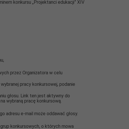
inem konkursu „Projektanci edukacji” XIV
u,
ych przez Organizatora w celu
y wybranej pracy konkursowej, podanie
iu głosu. Link ten jest aktywny do
u na wybraną pracę konkursową.
tego adresu e-mail może oddawać głosy.
 grup konkursowych, o których mowa