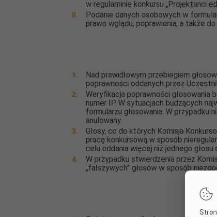
w regulaminie konkursu „Projektanci ed
Podanie danych osobowych w formular
prawo wglądu, poprawienia, a także do
Nad prawidłowym przebiegiem głosowan
poprawności oddanych przez Uczestn
Weryfikacja poprawności głosowania 
numer IP. W sytuacjach budzących naj
formularzu głosowania. W przypadku ni
anulowany.
Głosy, co do których Komisja Konkurso
pracę konkursową w sposób nieregulam
celu oddania więcej niż jednego głosu 
W przypadku stwierdzenia przez Komi
„fałszywych” głosów w sposób niezgo
Stron