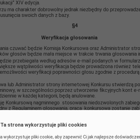
ukacji” XIV edycja.
zu ma charakter dobrowolny jednak niezbędny do przeprowadzen
 usunięcia swoich danych z bazy.
§
4
Weryfikacja głosowania
ia czuwać będzie Komisja Konkursowa oraz Administrator stron
ików głosów będzie mała miejsce
w trakcie trwania głosowania 
będzie przebiegała według adresów
e-mail podanych w formular
większe wątpliwości weryfikacja będzie prowadzona również tel
emożliwości weryfikacji poprawności głosu zgodnie z procedurą 
wa lub Administrator strony internetowej Konkursu stwierdzą po
inowy, w szczególności poprzez utworzenie fikcyjnych kont e-m
dziennie w każdej kategorii, będą anulowane.
sję Konkursową nagminnego stosowania niedozwolonych zabieg
dny z Regulaminem głosowania, praca konkursowa zostanie zabl
§
5
Ta strona wykorzystuje pliki cookies
Wyniki głosowania
a wykorzystuje pliki cookie, aby zapewnić Ci jak najlepsze doświadcze