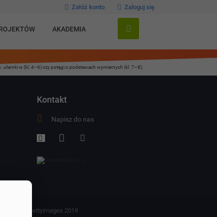
Załóż konto
Zaloguj się
PROJEKTÓW
AKADEMIA
. ułamki w (kl. 4–6) czy potęgi o podstawach wymiernych (kl. 7–8).
Kontakt
Napisz do nas
ck 2019, © Gettyimages 2019