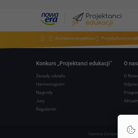
Policzmy to inaczej
Archiwum projektów
Przykładowe proje
Projekt ma na celu zapoznanie uczniów z innymi niż dziesięciocyfrowy sposobami zapisu liczb, m.in.
Konkurs „Projektanci edukacji”
O nas
Zasady udziału
O Nowe
Harmonogram
Odpowi
Nagrody
Progra
Jury
Aktual
Regulamin
Sanoma Company 2026 Copyri