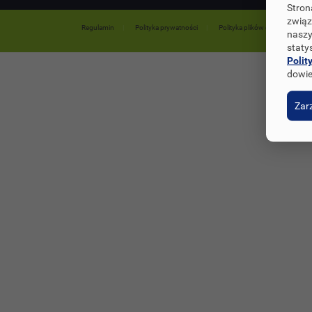
Stron
związ
Regulamin
Polityka prywatności
Polityka plików cookies
naszy
staty
Polit
dowie
Zarz