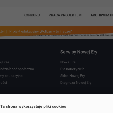
KONKURS
PRACA PROJEKTEM
ARCHIWUM 
kty
Projekt edukacyjny „Policzmy to inaczej”
 z zapisem binarnym. W zależności od poziomu nauczania poznają oni różnorodne systemy liczbowe, np
Serwisy Nowej Ery
j Erze
Nowa Era
edzialność społeczna
Dla nauczyciela
my edukacyjne
Sklep Nowej Ery
ności
Diagnoza Nowej Ery
Ta strona wykorzystuje pliki cookies
ght by Nowa Era Sp. z o.o. Wszelkie prawa zastrzeżone. Zdjęcia © Shuttersto