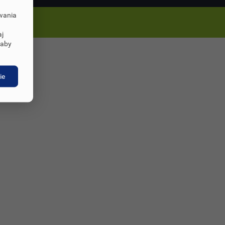
owania
aj
 aby
ie