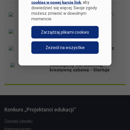
cookies w nowej karcie link
, aby
dowiedzieć się więcej. Swoje zgody
możesz zmienić w dowolnym
„ZaPROJEKTowani na sukces”:
momencie.
najbardziej inspirujący e-book
roku!
XIV edycja konkursu
Zarządzaj plikami cookies
rozstrzygnięta!
Zezwól na wszystkie
30 najciekawszych projektów z
trzynastej edycji konkursu
„Projektanci edukacji” 2023
Obiecujemy wartościową,
kreatywną zabawę - Startuje
nowa edycja „Projektantów
edukacji”
Konkurs „Projektanci edukacji”
Zasady udziału
Harmonogram