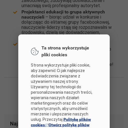
zawodowego, zdobywają doświadczenie i
umacniają swój profesjonalny autorytet.
Projektanci edukacji to grupa aktywnych
nauczycieli
– biorąc udział w konkursie i
dołączając do elitarnej grupy facebookowej,
nauczyciele-liderzy stają się rozpoznawalni w
środowisku, dzielą się doświadczeniem,
nawiązują wartościowe kontakty.
Projektanci edukacji to atut dla szkoły
–
Ta strona wykorzystuje
placówki mogące pochwalić się udziałem lub
zwycięstwem w konkursie są postrzegane
pliki cookies
jako innowacyjne i nowoczesne. Na
konkurencyjnym rynku edukacyjnym to ważne!
Strona wykorzystuje pliki cookie,
aby zapewnić Ci jak najlepsze
doświadczenia związane z
używaniem naszej strony.
Używamy tej technologii do
personalizowania naszych treści,
wpierania naszych działań
marketingowych oraz do celów
statystycznych, aby umożliwić
mierzenie i ulepszanie naszych
usług. Przeczytaj
Politykę plików
Najnowsze
cookies
Otwórz politykę plików