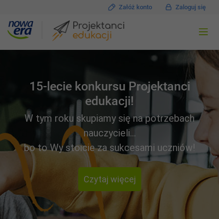
Załóż konto
Zaloguj się
15-lecie konkursu Projektanci
edukacji!
W tym roku skupiamy się na potrzebach
nauczycieli…
bo to Wy stoicie za sukcesami uczniów!
Czytaj więcej