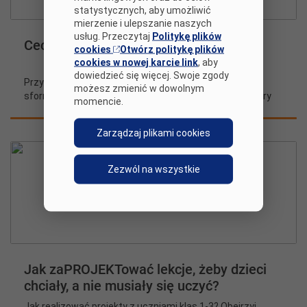
statystycznych, aby umożliwić
mierzenie i ulepszanie naszych
usług. Przeczytaj
Politykę plików
Cechy dobrego projektu
cookies
Otwórz politykę plików
cookies w nowej karcie link
, aby
dowiedzieć się więcej. Swoje zgody
Przynosi konkretne rezultaty, ma precyzyjnie
możesz zmienić w dowolnym
sformułowane początek i koniec. Po czym poznać dobry
momencie.
projekt?
Zarządzaj plikami cookies
Zezwól na wszystkie
Jak zaPROJEKTować lekcje, żeby dzieci
chciały, a nie musiały się uczyć?
Jak realizować projekty z uczniami klas 1-3? Obejrzyj