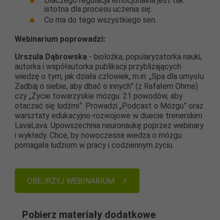
Dlaczego regulacja emocjonalna jest tak
istotna dla procesu uczenia się.
Co ma do tego wszystkiego sen.
Webinarium poprowadzi:
Urszula Dąbrowska
- biolożka, popularyzatorka nauki,
autorka i współautorka publikacji przybliżających
wiedzę o tym, jak działa człowiek, m.in. „Spa dla umysłu.
Zadbaj o siebie, aby dbać o innych” (z Rafałem Ohme)
czy „Życie towarzyskie mózgu. 21 powodów, aby
otaczać się ludźmi”. Prowadzi „Podcast o Mózgu” oraz
warsztaty edukacyjno-rozwojowe w duecie trenerskim
LavaLava. Upowszechnia neuronaukę poprzez webinary
i wykłady. Chce, by nowoczesna wiedza o mózgu
pomagała ludziom w pracy i codziennym życiu.
OBEJRZYJ WEBINARIUM
Pobierz materiały dodatkowe