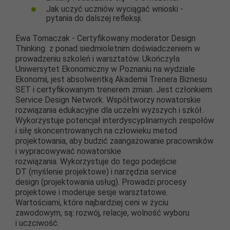
Jak uczyć uczniów wyciągać wnioski -
pytania do dalszej refleksji.
Ewa Tomaczak - C
ertyfikowany moderator
D
esign
T
hinking
z ponad siedmioletnim doświadczeniem w
prowadzeniu szkoleń i warsztatów. Ukończyła
Uniwersytet Ekonomiczny w Poznaniu na wydziale
Ekonomii, jest absolwentką Akademii Trenera Biznesu
SET i certyfikowanym trenerem zmian. Jest członkiem
Service Design Network
. Współtworzy nowatorskie
rozwiązania edukacyjne dla uczelni wyższych i szkół.
W
ykorzystuje potencjał interdyscyplinarnych zespołów
i siłę skoncentrowanych na człowieku metod
projektowania
, aby budzić zaangażowanie pracowników
i wypracowywać nowatorskie
rozwiązania
. Wykorzystuje do tego podejście
DT (myślenie projektowe) i narzędzia service
design (projektowania usług).
Prowadzi procesy
projektowe i moderuje sesje warsztatowe.
Wartościami, które najbardziej ceni w życiu
zawodowym, są: rozwój, relacje, wolność wyboru
i uczciwość.