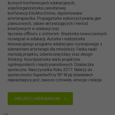
licznych konferencjach edukacyjnych,
współorganizatorka całodniowej
konferencji
EduMocOnlin
e, dyplomowana
arteterapeutka. Propagatorka wykorzystywania gier
planszowych, zabaw aktywizujących i metod
kreatywnych w edukacji oraz
łączenia
offline'u
z
online'em
. Kreatorka nowoczesnych
rozwiązań w edukacji. Autorka i realizatorka
innowacyjnego programu edukacyjno-rozwojowego z
elementami arteterapii dla młodzieży. Fanka nauki
metodą projektu, odwróconej klasy oraz
design
thinking
. Koordynatorka wielu projektów
ogólnopolskich i międzynarodowych. Działaczka
społeczna. Nauczycielka Roku 2017. Należy do
społeczności Superbelfrzy RP. W jej działaniach
najważniejszy jest zawsze człowiek, emocje i relacje.
OBEJRZYJ WEBINARIUM