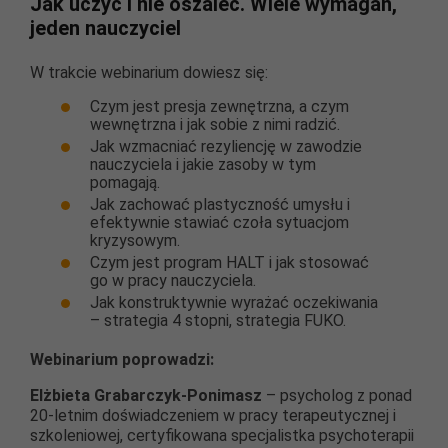
Jak uczyć i nie oszaleć. Wiele wymagań,
jeden nauczyciel
W trakcie webinarium dowiesz się:
Czym jest presja zewnętrzna, a czym
wewnętrzna i jak sobie z nimi radzić.
Jak wzmacniać rezyliencję w zawodzie
nauczyciela i jakie zasoby w tym
pomagają.
Jak zachować plastyczność umysłu i
efektywnie stawiać czoła sytuacjom
kryzysowym.
Czym jest program HALT i jak stosować
go w pracy nauczyciela.
Jak konstruktywnie wyrażać oczekiwania
– strategia 4 stopni, strategia FUKO.
Webinarium poprowadzi:
Elżbieta Grabarczyk-Ponimasz
– psycholog z ponad
20-letnim doświadczeniem w pracy terapeutycznej i
szkoleniowej, certyfikowana specjalistka psychoterapii