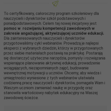
To certyfikowany, całoroczny program szkoleniowy dla
nauczycieli i dyrektorów szkół podstawowych i
ponadpodstawowych. Celem tej nowej inicjatywy jest
pomoc w rozwijaniu kompetencji zawodowych w
zakresie
angażującej, aktywizującej uczniów edukacji.
Dla zainteresowanych nauczycieli i dyrektorów
przygotowaliśmy cykl webinariów. Prowadzą je najlepsi
eksperci z wybranych dziedzin, którzy w przygotowanych
przez siebie materiałach postawią na praktykę. Postarają
się dostarczyć użyteczne narzędzia, pomysły i rozwiązania
wspierające planowanie aktywnej edukacji, prowadzenie
wciągających, niezapomnianych zajęć, budowanie
wewnętrznej motywacji u uczniów. Chcemy, aby wiedza i
umiejętności wyniesione z tych webinarów ułatwia
ła
codzienną pracę nauczycieli i dyrektorów, pom
aga
ła Wa
m i
Waszym uczniom zamieniać naukę w przygodę oraz
stanowiła wartościowy nabytek edukacyjny na Waszej
zawodowej ścieżce.