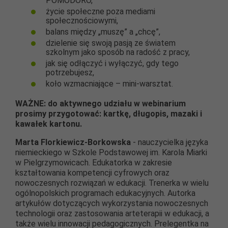
POMODORO,
życie społeczne poza mediami
społecznościowymi,
balans między „muszę” a „chcę”,
dzielenie się swoją pasją ze światem
szkolnym jako sposób na radość z pracy,
jak się odłączyć i wyłączyć, gdy tego
potrzebujesz,
koło wzmacniające – mini-warsztat.
WAŻNE: do aktywnego udziału w webinarium
prosimy przygotować: kartkę, długopis, mazaki i
kawałek kartonu.
Marta Florkiewicz-Borkowska
- nauczycielka języka
niemieckiego w Szkole Podstawowej im. Karola Miarki
w Pielgrzymowicach. Edukatorka w zakresie
kształtowania kompetencji cyfrowych oraz
nowoczesnych rozwiązań w edukacji. Trenerka w wielu
ogólnopolskich programach edukacyjnych. Autorka
artykułów dotyczących wykorzystania nowoczesnych
technologii oraz zastosowania arteterapii w edukacji, a
także wielu innowacji pedagogicznych. Prelegentka na