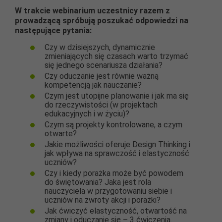
W trakcie webinarium uczestnicy razem z
prowadzącą spróbują poszukać odpowiedzi na
następujące pytania:
Czy w dzisiejszych, dynamicznie
zmieniających się czasach warto trzymać
się jednego scenariusza działania?
Czy oduczanie jest równie ważną
kompetencją jak nauczanie?
Czym jest utopijne planowanie i jak ma się
do rzeczywistości (w projektach
edukacyjnych i w życiu)?
Czym są projekty kontrolowane, a czym
otwarte?
Jakie możliwości oferuje Design Thinking i
jak wpływa na sprawczość i elastyczność
uczniów?
Czy i kiedy porażka może być powodem
do świętowania? Jaka jest rola
nauczyciela w przygotowaniu siebie i
uczniów na zwroty akcji i porażki?
Jak ćwiczyć elastyczność, otwartość na
zmiany i oduczanie się – 3 ćwiczenia.