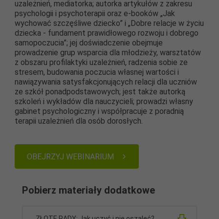
uzależnień, mediatorka; autorka artykułów z zakresu
psychologii i psychoterapii oraz e-booków „Jak
wychować szczęśliwe dziecko” i „Dobre relacje w życiu
dziecka - fundament prawidłowego rozwoju i dobrego
samopoczucia”; jej doświadczenie obejmuje
prowadzenie grup wsparcia dla młodzieży, warsztatów
z obszaru profilaktyki uzależnień, radzenia sobie ze
stresem, budowania poczucia własnej wartości i
nawiązywania satysfakcjonujących relacji dla uczniów
ze szkół ponadpodstawowych; jest także autorką
szkoleń i wykładów dla nauczycieli; prowadzi własny
gabinet psychologiczny i współpracuje z poradnią
terapii uzależnień dla osób dorosłych.
OBEJRZYJ WEBINARIUM
Pobierz materiały dodatkowe
ZŁOTE RADY: Jak uczyć i nie oszaleć?