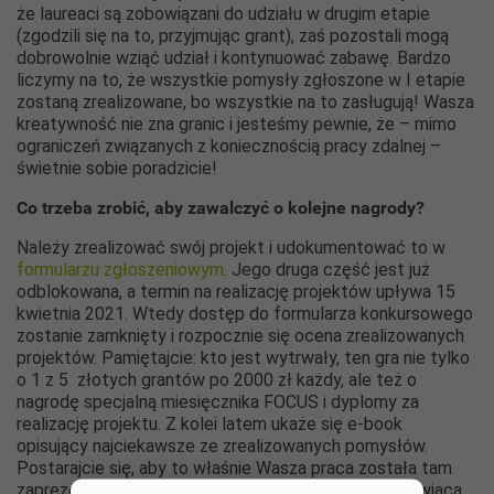
że laureaci są zobowiązani do udziału w drugim etapie
(zgodzili się na to, przyjmując grant), zaś pozostali mogą
dobrowolnie wziąć udział i kontynuować zabawę. Bardzo
liczymy na to, że wszystkie pomysły zgłoszone w I etapie
zostaną zrealizowane, bo wszystkie na to zasługują! Wasza
kreatywność nie zna granic i jesteśmy pewnie, że – mimo
ograniczeń związanych z koniecznością pracy zdalnej –
świetnie sobie poradzicie!
Co trzeba zrobić, aby zawalczyć o kolejne nagrody?
Należy zrealizować swój projekt i udokumentować to w
formularzu zgłoszeniowym
. Jego druga część jest już
odblokowana, a termin na realizację projektów upływa 15
kwietnia 2021. Wtedy dostęp do formularza konkursowego
zostanie zamknięty i rozpocznie się ocena zrealizowanych
projektów. Pamiętajcie: kto jest wytrwały, ten gra nie tylko
o 1 z 5 złotych grantów po 2000 zł każdy, ale też o
nagrodę specjalną miesięcznika FOCUS i dyplomy za
realizację projektu. Z kolei latem ukaże się e-book
opisujący najciekawsze ze zrealizowanych pomysłów.
Postarajcie się, aby to właśnie Wasza praca została tam
zaprezentowana, bo to prestiżowa publikacja stanowiąca