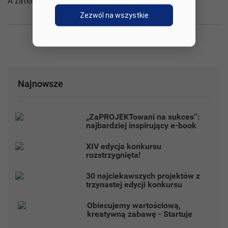
A zatem… do dzieła, Projektanci edukacji!
Zezwól na wszystkie
Najnowsze
„ZaPROJEKTowani na sukces”:
najbardziej inspirujący e-book
roku!
XIV edycja konkursu
rozstrzygnięta!
30 najciekawszych projektów z
trzynastej edycji konkursu
„Projektanci edukacji” 2023
Obiecujemy wartościową,
kreatywną zabawę - Startuje
nowa edycja „Projektantów