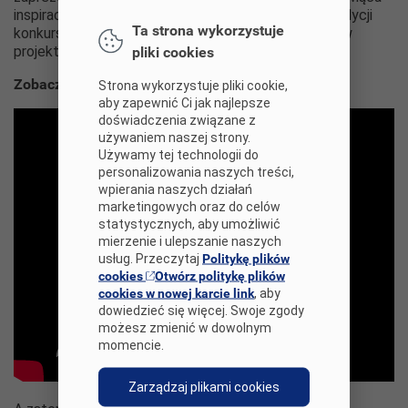
inspirację i drogowskaz dla uczestników kolejnych edycji
Ta strona wykorzystuje
konkursu oraz cenną pamiątkę dla autorów i twórców
projektów w niej zamieszczonych.
pliki cookies
Zobacz, jak wypełnić formularz:
Strona wykorzystuje pliki cookie,
aby zapewnić Ci jak najlepsze
doświadczenia związane z
używaniem naszej strony.
Używamy tej technologii do
personalizowania naszych treści,
wpierania naszych działań
marketingowych oraz do celów
statystycznych, aby umożliwić
mierzenie i ulepszanie naszych
usług. Przeczytaj
Politykę plików
cookies
Otwórz politykę plików
cookies w nowej karcie link
, aby
dowiedzieć się więcej. Swoje zgody
możesz zmienić w dowolnym
momencie.
Zarządzaj plikami cookies