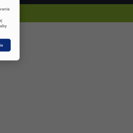
owania
aj
 aby
ie