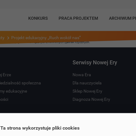
KONKURS
PRACA PROJEKTEM
ARCHIWUM 
kty
Projekt edukacyjny „Ruch wokół nas”
kty ruchu, prędkości i związanych z nimi innych zjawisk fizycznych.
Serwisy Nowej Ery
j Erze
Nowa Era
edzialność społeczna
Dla nauczyciela
my edukacyjne
Sklep Nowej Ery
ności
Diagnoza Nowej Ery
Ta strona wykorzystuje pliki cookies
ght by Nowa Era Sp. z o.o. Wszelkie prawa zastrzeżone. Zdjęcia © Shuttersto