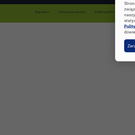
Stron
związ
Regulamin
Polityka prywatności
Polityka plików cookies
naszy
staty
Polit
dowie
Zarz