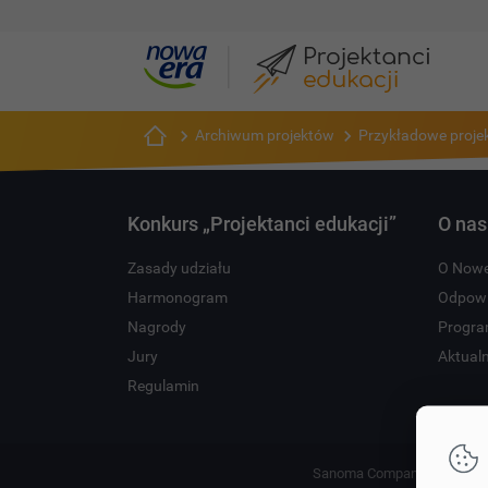
Ruch wokół nas
Archiwum projektów
Przykładowe proje
Projekt pozwala uczniom poznać zarówno empiryczne (pomiar prędkości roweru), jak i teoretyczne aspe
Konkurs „Projektanci edukacji”
O nas
Zasady udziału
O Nowe
Harmonogram
Odpowi
Nagrody
Progra
Jury
Aktual
Regulamin
Sanoma Company 2026 Copyri