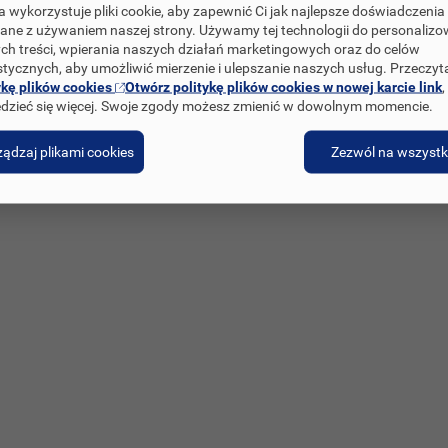
a wykorzystuje pliki cookie, aby zapewnić Ci jak najlepsze doświadczenia
ane z używaniem naszej strony. Używamy tej technologii do personaliz
Zgłoszenie dotyczące Danych Osobowych
Odpowiedzialne ujawnianie informacji
ch treści, wpierania naszych działań marketingowych oraz do celów
stycznych, aby umożliwić mierzenie i ulepszanie naszych usług. Przeczyt
ykę plików cookies
Otwórz politykę plików cookies w nowej karcie link
,
dzieć się więcej. Swoje zgody możesz zmienić w dowolnym momencie.
ądzaj plikami cookies
Zezwól na wszystk