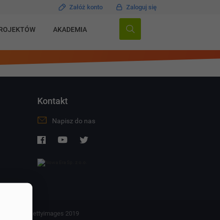
Załóż konto
Zaloguj się
PROJEKTÓW
AKADEMIA
Kontakt
Napisz do nas
ck 2019, © Gettyimages 2019