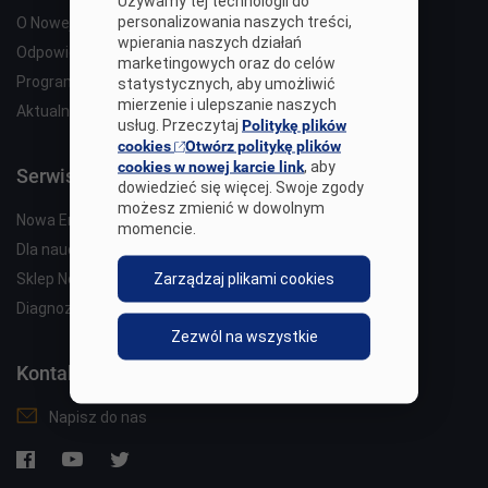
Używamy tej technologii do
personalizowania naszych treści,
O Nowej Erze
wpierania naszych działań
Odpowiedzialność społeczna
marketingowych oraz do celów
Programy edukacyjne
statystycznych, aby umożliwić
mierzenie i ulepszanie naszych
Aktualności
usług. Przeczytaj
Politykę plików
cookies
Otwórz politykę plików
cookies w nowej karcie link
, aby
Serwisy Nowej Ery
dowiedzieć się więcej. Swoje zgody
możesz zmienić w dowolnym
Nowa Era
momencie.
Dla nauczyciela
Zarządzaj plikami cookies
Sklep Nowej Ery
Diagnoza Nowej Ery
Zezwól na wszystkie
Kontakt
Napisz do nas