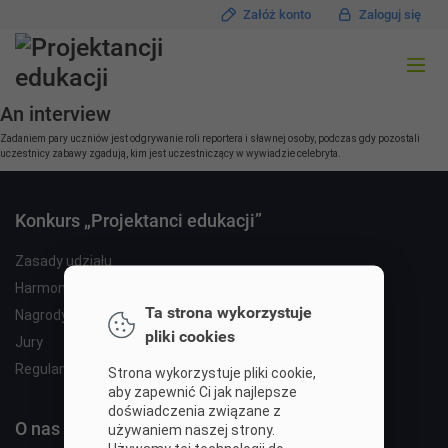
Załóż konto
Zaloguj się
An interview
Zadaniem pary uczniów jest odgrywanie roli reportera i sławnej osoby, podczas gdy pozostali
uczestnicy zabawy zgadują, kim jest uczestniczący w wywiadzie celebryta.
Konkurs „Projektanci edukacji”
Zasady udziału
Harmonogram
Ta strona wykorzystuje
Nagrody
pliki cookies
Jury
Regulamin
Strona wykorzystuje pliki cookie,
aby zapewnić Ci jak najlepsze
doświadczenia związane z
O nas
używaniem naszej strony.