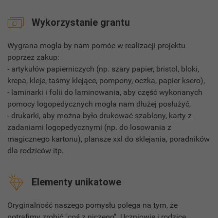
Wykorzystanie grantu
Wygrana mogła by nam pomóc w realizacji projektu
poprzez zakup:
- artykułów papierniczych (np. szary papier, bristol, bloki,
krepa, kleje, taśmy klejące, pompony, oczka, papier ksero),
- laminarki i folii do laminowania, aby część wykonanych
pomocy logopedycznych mogła nam dłużej posłużyć,
- drukarki, aby można było drukować szablony, karty z
zadaniami logopedycznymi (np. do losowania z
magicznego kartonu), plansze xxl do sklejania, poradników
dla rodziców itp.
Elementy unikatowe
Oryginalność naszego pomysłu polega na tym, że
potrafimy zrobić "coś z niczego". Uczniowie i rodzice