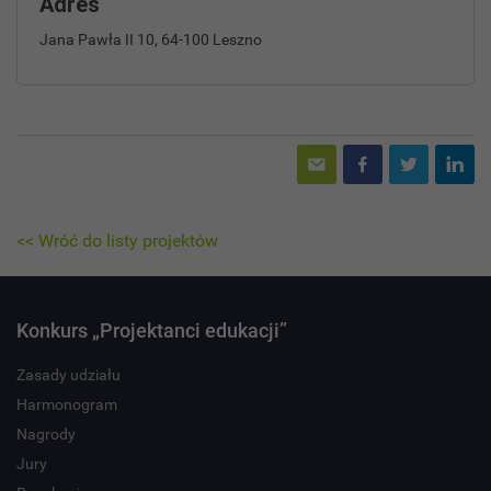
Adres
Jana Pawła II 10, 64-100 Leszno
<< Wróć do listy projektów
Konkurs „Projektanci edukacji”
Zasady udziału
Harmonogram
Nagrody
Jury