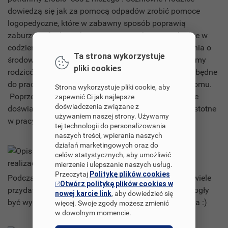
dowiedzą się jak za pomocą odpadów zrobić pomoce
logopedyczne, które w zabawny sposób poprawią
zaburzone funkcje i kompetencje językowe niezbędne w
codziennym życiu. Ponadto poruszymy kwestie dbania o
Ta strona wykorzystuje
środowisko poprzez recykling. W projekt zaangażujemy
pliki cookies
rodziców, którzy pomogą uczniom przygotować niezbędne
do pracy materiały i będą kontynuować zabawy w domu.
Strona wykorzystuje pliki cookie, aby
Poprzez realizację projektu uczniowie zdobędą nowe
zapewnić Ci jak najlepsze
doświadczenia związane z
doświadczenia i umiejętności, które są szczególnie istotne
używaniem naszej strony. Używamy
w pracy z dziećmi niepełnosprawnymi.
tej technologii do personalizowania
naszych treści, wpierania naszych
działań marketingowych oraz do
Opis realizacji
celów statystycznych, aby umożliwić
mierzenie i ulepszanie naszych usług.
Przeczytaj
Politykę plików cookies
Podczas realizacji projektu udało nam się stworzyć wiele
Otwórz politykę plików cookies w
przydatnych pomocy logopedycznych, które będą mogły
nowej karcie link
, aby dowiedzieć się
być wykorzystywane przez uczniów przez kolejne lata :)
więcej. Swoje zgody możesz zmienić
w dowolnym momencie.