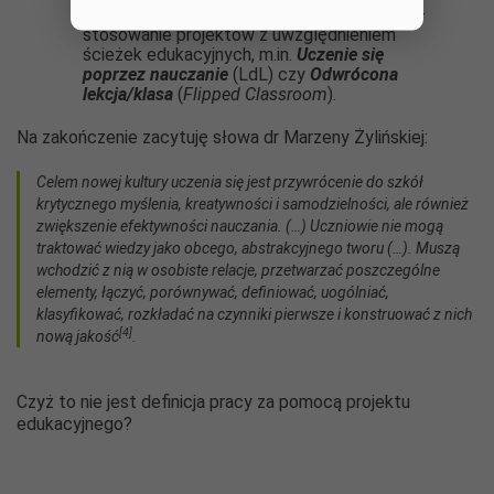
technik służących uczeniu się (i nauczaniu) –
stosowanie projektów z uwzględnieniem
ścieżek edukacyjnych, m.in.
Uczenie się
poprzez nauczanie
(LdL) czy
Odwrócona
lekcja/klasa
(
Flipped Classroom
).
Na zakończenie zacytuję słowa dr Marzeny Żylińskiej:
Celem nowej kultury uczenia się jest przywrócenie do szkół
krytycznego myślenia, kreatywności i samodzielności, ale również
zwiększenie efektywności nauczania. (…) Uczniowie nie mogą
traktować wiedzy jako obcego, abstrakcyjnego tworu (…). Muszą
wchodzić z nią w osobiste relacje, przetwarzać poszczególne
elementy, łączyć, porównywać, definiować, uogólniać,
klasyfikować, rozkładać na czynniki pierwsze i konstruować z nich
[4]
nową jakość
.
Czyż to nie jest definicja pracy za pomocą projektu
edukacyjnego?