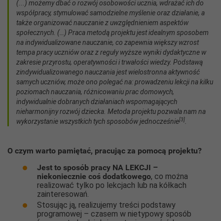
(...) możemy dbać o rozwój osobowości ucznia, wdrażać ich do
współpracy, stymulować samodzielne myślenie oraz działanie, a
także organizować nauczanie z uwzględnieniem aspektów
społecznych. (…) Praca metodą projektu jest idealnym sposobem
na indywidualizowane nauczanie, co zapewnia większy wzrost
tempa pracy uczniów oraz z reguły wyższe wyniki dydaktyczne w
zakresie przyrostu, operatywności i trwałości wiedzy. Podstawą
zindywidualizowanego nauczania jest wielostronna aktywność
samych uczniów, może ono polegać na: prowadzeniu lekcji na kilku
poziomach nauczania, różnicowaniu prac domowych,
indywidualnie dobranych działaniach wspomagających
nieharmonijny rozwój dziecka. Metoda projektu pozwala nam na
[3]
wykorzystanie wszystkich tych sposobów jednocześnie
.
O czym warto pamiętać, pracując za pomocą projektu?
Jest to sposób pracy NA LEKCJI –
niekoniecznie coś dodatkowego
, co można
realizować tylko po lekcjach lub na kółkach
zainteresowań.
Stosując ją, realizujemy treści podstawy
programowej – czasem w nietypowy sposób