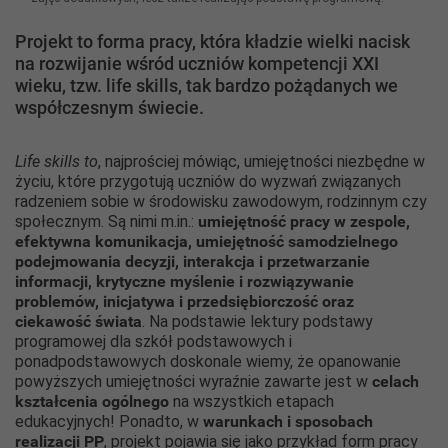
Projekt to forma pracy, która kładzie wielki nacisk
na rozwijanie wśród uczniów kompetencji XXI
wieku, tzw. life skills, tak bardzo pożądanych we
współczesnym świecie.
Life skills to
, najprościej mówiąc, umiejętności niezbędne w
życiu, które przygotują uczniów do wyzwań związanych
radzeniem sobie w środowisku zawodowym, rodzinnym czy
społecznym. Są nimi m.in.:
umiejętność pracy w zespole,
efektywna komunikacja, umiejętność samodzielnego
podejmowania decyzji, interakcja i przetwarzanie
informacji, krytyczne myślenie i rozwiązywanie
problemów, inicjatywa i przedsiębiorczość oraz
ciekawość świata
. Na podstawie lektury podstawy
programowej dla szkół podstawowych i
ponadpodstawowych doskonale wiemy, że opanowanie
powyższych umiejętności wyraźnie zawarte jest w
celach
kształcenia ogólnego
na wszystkich etapach
edukacyjnych! Ponadto, w
warunkach i sposobach
realizacji PP
, projekt pojawia się jako przykład form pracy