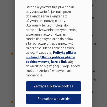
„miniprojekty” (np. obejmujące jedną lub dwie
jednostki lekcyjne), w klasach IV–VI mogą to
Strona wykorzystuje pliki cookie,
być projekty rozłożone na kilka jednostek
aby zapewnić Ci jak najlepsze
lekcyjnych, w klasach VII–VIII i wśród
doświadczenia związane z
młodzieży szkół ponadpodstawowych można
używaniem naszej strony.
podjąć się „większych” przedsięwzięć, np.
Używamy tej technologii do
zorganizować projekt semestralny – ważne,
personalizowania naszych treści,
aby uczniowie wybrali działania, które będą
wpierania naszych działań
zgodne z ich zainteresowaniami i pasjami. Nie
marketingowych oraz do celów
narzucajmy i nie sterujmy decyzjami. Projekt
statystycznych, aby umożliwić
będzie większą frajdą, jeśli pozwolimy uczniom
na swobodę przekazu.
mierzenie i ulepszanie naszych
usług. Przeczytaj
Politykę plików
Dzięki niemu możemy kształtować postawy
cookies
Otwórz politykę plików
otwartości, ciekawości i tolerancji wobec
cookies w nowej karcie link
, aby
innych kultur – sprzyja temu promowanie
nauczania interkulturowego, organizacja
dowiedzieć się więcej. Swoje zgody
wydarzeń wewnątrz- i pozaszkolnych, udział w
możesz zmienić w dowolnym
imprezach (np. o zasięgu powiatowym) i
momencie.
konkursach językowych czy angażowanie się w
europejskie programy współpracy typu
Zarządzaj plikami cookies
eTwinning
oraz promowanie znaczenia
języków obcych w różnych dziedzinach życia
społecznego.
Zezwól na wszystkie
Dzięki projektowi otwieramy się na inne
metody, gdyż poszerza on różnorodność