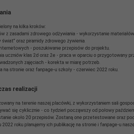
łania
elony na kilka kroków:
ów z zasadami zdrowego odżywiania - wykorzystanie materiałów
 świat" oraz piramidy zdrowego żywienia.
internetowych - poszukiwanie przepisów do projektu.
nia uczniów klas 2d oraz 2e - praca w oparciu o przygotowany pr
wadzonych zajęciach - korekta w miarę potrzeb.
ka na stronie oraz fanpage-u szkoły - czerwiec 2022 roku.
czas realizacji
izowany na terenie naszej placówki, z wykorzystaniem sali gos
wać się cyklicznie - co tydzień począwszy od połowy październ
tanie około 20 przepisów. Zostaną one przetestowane oraz po
2022 roku planujemy ich publikację na stronie i fanpage-u nasze