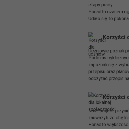
etapy pracy.
Ponadto czasem ogr
Udało się to pokona
Korzyści 
Uczniowie poznali 
Podczas cyklicznyc
zapoznali się z wyb
przepisu oraz plano
odczytać przepis na
Korzyści 
Nasz projekt przyni
zauważyli, że chętn
Ponadto większość 