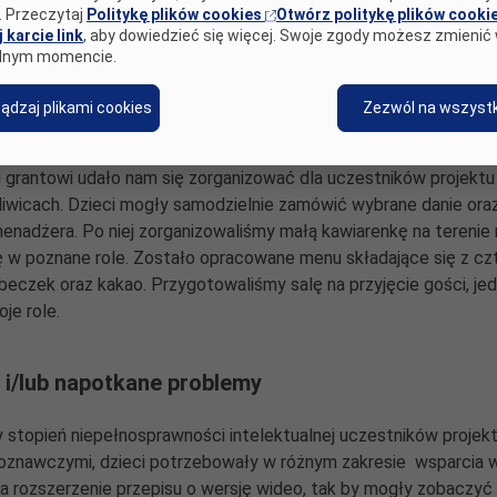
. Przeczytaj
Politykę plików cookies
Otwórz politykę plików cooki
rancuskim, jajka w kokilkach, zapiekankę serową, zapiekankę war
 karcie link
, aby dowiedzieć się więcej. Swoje zgody możesz zmienić
owocową, zielony shake, naleśnik pieczony, chipsy z jarmużu, jabł
lnym momencie.
iastka serowe z jabłkiem, pizzę, pierniki, tosty i gofry. Większo
a w formie wideo oraz zilustrowana z użyciem symboli PCS z p
ądzaj plikami cookies
Zezwól na wszystk
żna zobaczyć na Facebooku - została utworzona strona "Kuchnia 
ione są również na kanale o tym samym tytule na YouTube.
grantowi udało nam się zorganizować dla uczestników projektu
liwicach. Dzieci mogły samodzielnie zamówić wybrane danie or
menadżera. Po niej zorganizowaliśmy małą kawiarenkę na terenie 
się w poznane role. Zostało opracowane menu składające się z cz
beczek oraz kakao. Przygotowaliśmy salę na przyjęcie gości, jedn
je role.
i/lub napotkane problemy
 stopień niepełnosprawności intelektualnej uczestników projekt
oznawczymi, dzieci potrzebowały w różnym zakresie wsparcia w 
na rozszerzenie przepisu o wersję wideo, tak by mogły zobaczy