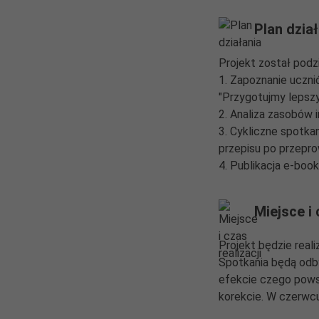
Plan dzia
Projekt został podzi
1. Zapoznanie uczni
"Przygotujmy lepszy
2. Analiza zasobów 
3. Cykliczne spotka
przepisu po przepro
4. Publikacja e-boo
Miejsce i 
Projekt będzie real
Spotkania będą odby
efekcie czego pows
korekcie. W czerwcu 