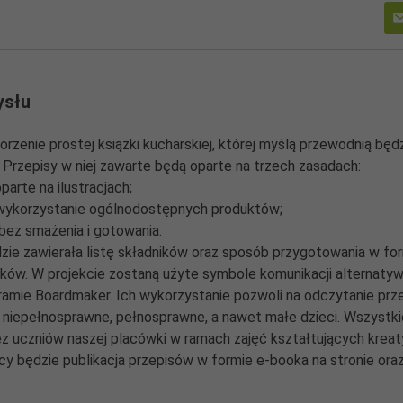
ysłu
orzenie prostej książki kucharskiej, której myślą przewodnią będ
. Przepisy w niej zawarte będą oparte na trzech zasadach:
parte na ilustracjach;
- wykorzystanie ogólnodostępnych produktów;
- bez smażenia i gotowania.
zie zawierała listę składników oraz sposób przygotowania w form
ków. W projekcie zostaną użyte symbole komunikacji alternaty
amie Boardmaker. Ich wykorzystanie pozwoli na odczytanie prze
niepełnosprawne, pełnosprawne, a nawet małe dzieci. Wszystki
z uczniów naszej placówki w ramach zajęć kształtujących kre
acy będzie publikacja przepisów w formie e-booka na stronie ora