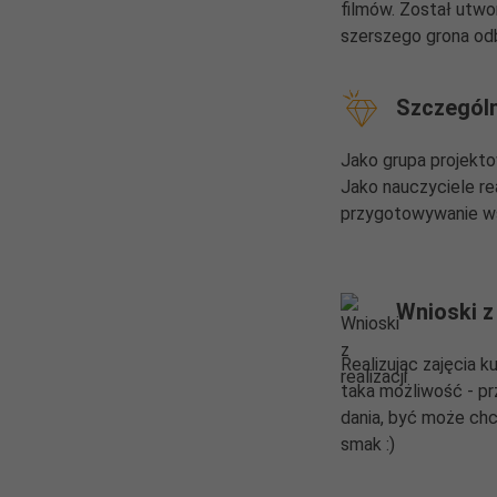
filmów. Został utwo
szerszego grona od
Szczególn
Jako grupa projekt
Jako nauczyciele re
przygotowywanie ws
Wnioski z 
Realizując zajęcia k
taka możliwość - p
dania, być może chci
smak :)