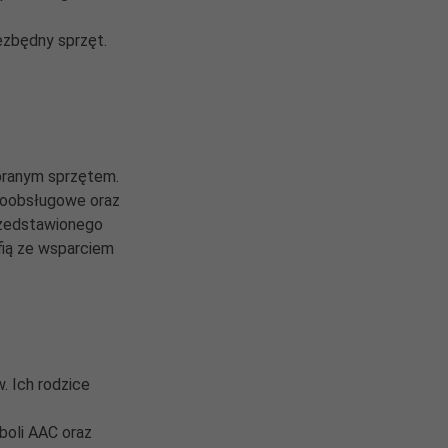
ezbędny sprzęt.
branym sprzętem.
amoobsługowe oraz
rzedstawionego
fią ze wsparciem
. Ich rodzice
boli AAC oraz