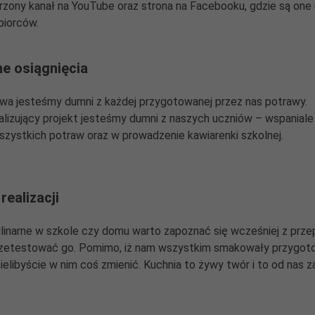
rzony kanał na YouTube oraz strona na Facebooku, gdzie są one
biorców.
e osiągnięcia
owa jesteśmy dumni z każdej przygotowanej przez nas potrawy.
alizujący projekt jesteśmy dumni z naszych uczniów – wspaniale
zystkich potraw oraz w prowadzenie kawiarenki szkolnej.
realizacji
ulinarne w szkole czy domu warto zapoznać się wcześniej z przepi
rzetestować go. Pomimo, iż nam wszystkim smakowały przygot
elibyście w nim coś zmienić. Kuchnia to żywy twór i to od nas za