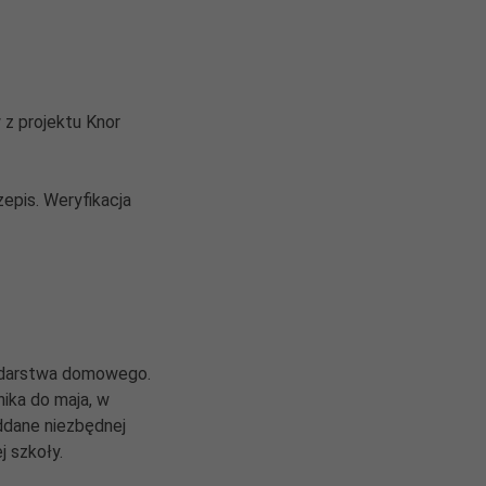
 z projektu Knor
zepis. Weryfikacja
podarstwa domowego.
ika do maja, w
ddane niezbędnej
j szkoły.