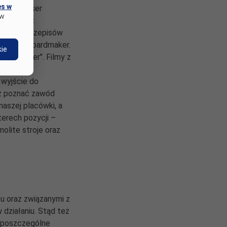
es w
zywną, deser
 w
ko tarte z
ść z tych przepisów
rogramu Boardmaker.
ie
bez barier". Filmy z
 wyjście do
az poznać zawód
naszej placówki, a
terech pozycji –
olite stroje oraz
u oraz związanymi z
działaniu. Stąd też
ć poszczególne