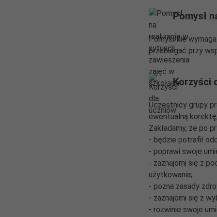
Pomysł na
Pomysł nie wymaga m
przebiegać przy wsp
Korzyści 
Uczestnicy grupy pr
ewentualną korektę,
Zakładamy, że po p
- będzie potrafił od
- poprawi swoje umi
- zaznajomi się z 
użytkowania;
- pozna zasady zdr
- zaznajomi się z w
- rozwinie swoje u