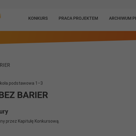
KONKURS
PRACA PROJEKTEM
ARCHIWUM 
Szkoła podstawowa 1–3
BEZ BARIER
ury
y przez Kapitułę Konkursową.