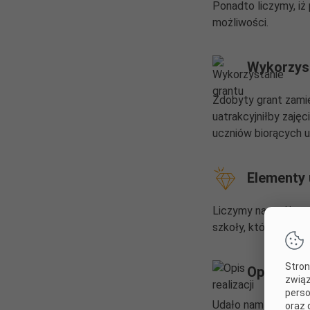
Ponadto liczymy, i
możliwości.
Wykorzyst
Zdobyty grant zami
uatrakcyjniłby zaję
uczniów biorących u
Elementy
Liczymy na to, iż na
szkoły, którzy zac
Stron
Opis reali
związ
perso
Udało nam się przet
oraz 