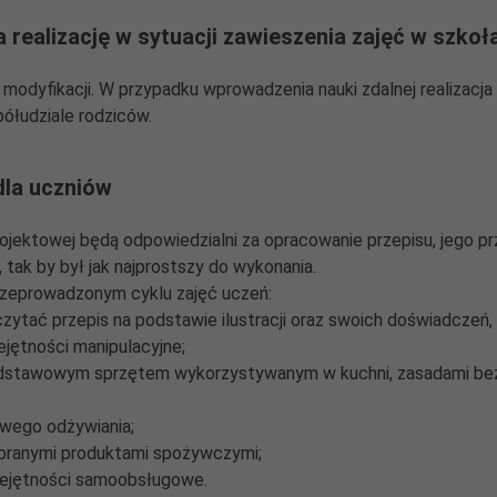
 realizację w sytuacji zawieszenia zajęć w szkoł
odyfikacji. W przypadku wprowadzenia nauki zdalnej realizacja
ółudziale rodziców.
dla uczniów
ojektowej będą odpowiedzialni za opracowanie przepisu, jego pr
 tak by był jak najprostszy do wykonania.
rzeprowadzonym cyklu zajęć uczeń:
czytać przepis na podstawie ilustracji oraz swoich doświadczeń,
ejętności manipulacyjne;
podstawowym sprzętem wykorzystywanym w kuchni, zasadami be
owego odżywiania;
ybranymi produktami spożywczymi;
miejętności samoobsługowe.