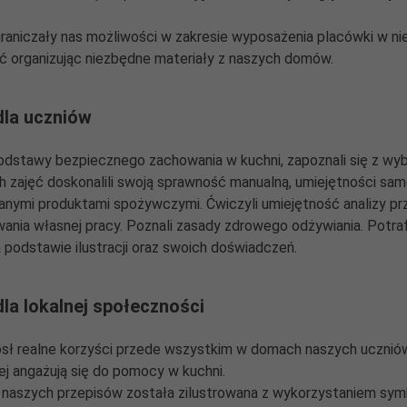
aniczały nas możliwości w zakresie wyposażenia placówki w ni
ć organizując niezbędne materiały z naszych domów.
dla uczniów
podstawy bezpiecznego zachowania w kuchni, zapoznali się z wy
h zajęć doskonalili swoją sprawność manualną, umiejętności s
ranymi produktami spożywczymi. Ćwiczyli umiejętność analizy p
wania własnej pracy. Poznali zasady zdrowego odżywiania. Potra
 podstawie ilustracji oraz swoich doświadczeń.
dla lokalnej społeczności
ósł realne korzyści przede wszystkim w domach naszych uczniów
iej angażują się do pomocy w kuchni.
naszych przepisów została zilustrowana z wykorzystaniem sym