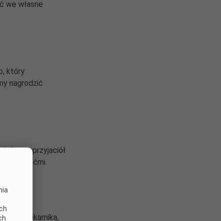
yć we własne
, który
my nagrodzić
ieli oraz przyjaciół
ach z dziećmi.
nia
ych
tti z piekarnika,
ch