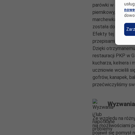
usług
parówki w cieście f
nowej
piernikowy, sałatkę 
dowo
marchewką, frytki, c
została dopracowan
Zarz
Efekty tej pracy mo
przepisami udostępn
Dzięki otrzymanemu 
restauracji PKP w G
kucharza, kelnera i 
uczniowie wcielili 
gofrów, kanapek, ba
przećwiczyliśmy swo
Wyzwania 
Ze względu na różny
nią możliwościami p
pojawił się pomysł 