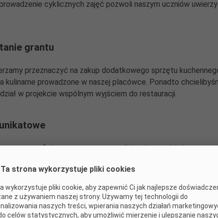
ż prowadzenie cyklicznych zajęć pozwoli naszym uczniów uwierz
anie grantu
erzamy przeznaczyć na zakup dodatkowego sprzętu kuchennego
cia kulinarne prowadzone w naszej placówce. Ponadto chcielibyś
dział w projekcie wspólnym wyjściem do restauracji.
 unikatowe
sza praca trafi do szerszego grona odbiorców - rodziców, nauczyc
hęceni publikowaną formą zechcą ją przetestować w swoich dom
Ta strona wykorzystuje pliki cookies
a wykorzystuje pliki cookie, aby zapewnić Ci jak najlepsze doświadcze
zacji
ane z używaniem naszej strony. Używamy tej technologii do
nalizowania naszych treści, wpierania naszych działań marketingow
estować kilkanaście przepisów takich jak: placek owsiany, spaghe
do celów statystycznych, aby umożliwić mierzenie i ulepszanie naszy