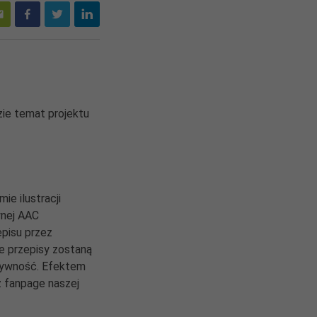
zie temat projektu
ie ilustracji
wnej AAC
pisu przez
e przepisy zostaną
atywność. Efektem
z fanpage naszej