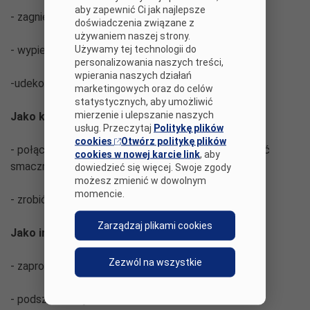
aby zapewnić Ci jak najlepsze
- zagnieść ciasto
doświadczenia związane z
używaniem naszej strony.
Używamy tej technologii do
- wypiec pierniki
personalizowania naszych treści,
wpierania naszych działań
-udekorować ciasteczka
marketingowych oraz do celów
statystycznych, aby umożliwić
mierzenie i ulepszanie naszych
Jako kucharze:
usług. Przeczytaj
Politykę plików
cookies
Otwórz politykę plików
- połączyć różne produkty spożywcze , aby stworzyć
cookies w nowej karcie link
, aby
smaczne i przede wszystkim zdrowe danie
dowiedzieć się więcej. Swoje zgody
możesz zmienić w dowolnym
momencie.
- zrobić koktajl mleczno – owocowy
Zarządzaj plikami cookies
Jako informatycy:
Zezwól na wszystkie
- zaprogramować robota
- podszkolić się z kodowania