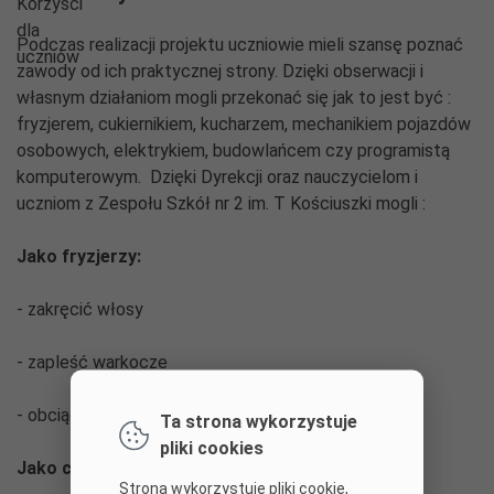
Podczas realizacji projektu uczniowie mieli szansę poznać
zawody od ich praktycznej strony. Dzięki obserwacji i
własnym działaniom mogli przekonać się jak to jest być :
fryzjerem, cukiernikiem, kucharzem, mechanikiem pojazdów
osobowych, elektrykiem, budowlańcem czy programistą
komputerowym. Dzięki Dyrekcji oraz nauczycielom i
uczniom z Zespołu Szkół nr 2 im. T Kościuszki mogli :
Jako fryzjerzy:
- zakręcić włosy
- zapleść warkocze
- obciąć włosy i wymodelować fryzurę
Ta strona wykorzystuje
pliki cookies
Jako cukiernicy:
Strona wykorzystuje pliki cookie,