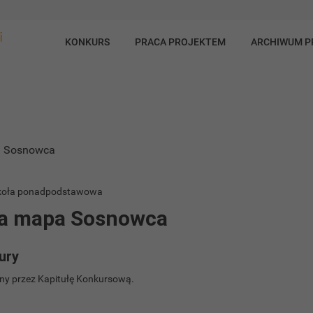
KONKURS
PRACA PROJEKTEM
ARCHIWUM 
snowca
Szkoła ponadpodstawowa
a mapa Sosnowca
ury
y przez Kapitułę Konkursową.