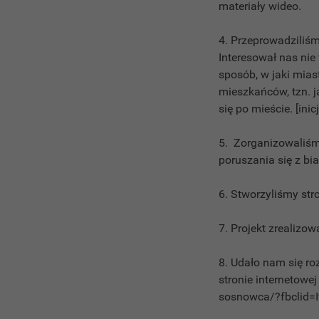
materiały wideo.
4. Przeprowadziliśm
Interesował nas ni
sposób, w jaki mia
mieszkańców, tzn. j
się po mieście. [ini
5. Zorganizowaliśm
poruszania się z bia
6. Stworzyliśmy str
7. Projekt zrealiz
8. Udało nam się ro
stronie internetow
sosnowca/?fbclid