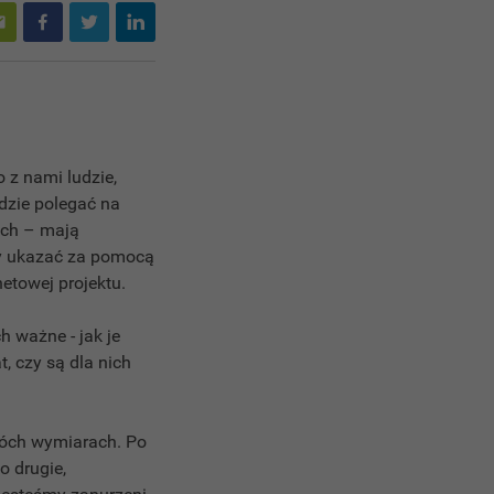
 z nami ludzie,
ędzie polegać na
ych – mają
my ukazać za pomocą
netowej projektu.
 ważne - jak je
t, czy są dla nich
wóch wymiarach. Po
o drugie,