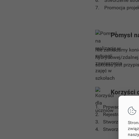
6. Stworzenie stron
7. Promocja projek
Pomysł na
Nie zakładamy koni
hybrydowej/zdalnej
sukcesu jest przypi
Korzyści 
1. Prowadzenie r
2. Rejestracja i m
3. Stworzenie dokum
Stron
związ
4. Stworzenie stron
naszy