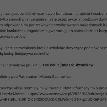
y i zarejestrowaliśmy rozmowy z bohaterami projektu i osobami
e tylko sposób postrzegania miasta przez pryzmat bodźców dźwi
sto odpowiada na podstawowe potrzeby swoich niewidomych lu
akie konkretne udogodnienia gwarantują im samodzielnie i bezp
cjatywa uczniów]
y i zarejestrowaliśmy krótkie szkolenie dotyczące podstaw bez
łą laską. [inicjatywa uczniów]
onę internetowę projektu -
zse.edu.pl/miasto-dzwiekow
owaliśmy pod Patronatem Miasta Sosnowiec.
zpocząć akcję promocyjną w mieście. Nota informacyjna o proje
ej Urzędu Miasta
https://www.sosnowiec.pl/2022/04/edukacja
=IwAR3tEKuIEt9K_XI09X08DZUK0-G3LWQrT9D-KFqUtUOX6POAT