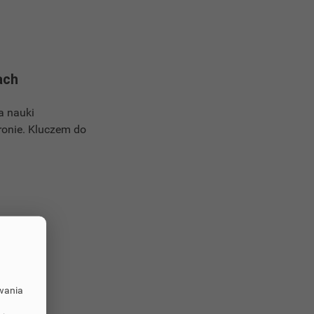
ach
a nauki
ronie. Kluczem do
owania