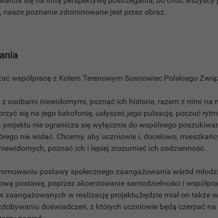
warcia się na inną perspektywę postrzegania, bo choć wszyscy 
, nasze poznanie zdominowane jest przez obraz.
łania
ać współpracę z Kołem Terenowym Sosnowiec Polskiego Zwią
 z osobami niewidomymi, poznać ich historie, razem z nimi na 
rzyć się na jego kakofonię, usłyszeć jego pulsację, poczuć ryt
ja projektu nie ogranicza się wyłącznie do wspólnego poszukiw
tórego nie widać. Chcemy, aby uczniowie i, docelowo, mieszka
niewidomych, poznać ich i lepiej zrozumieć ich codzienność.
promowaniu postawy społecznego zaangażowania wśród młodzie
ową postawę, poprzez akcentowanie samodzielności i współprac
w zaangażowanych w realizację projektu,będzie miał on także w
zdobywaniu doświadczeń, z których uczniowie będą czerpać n