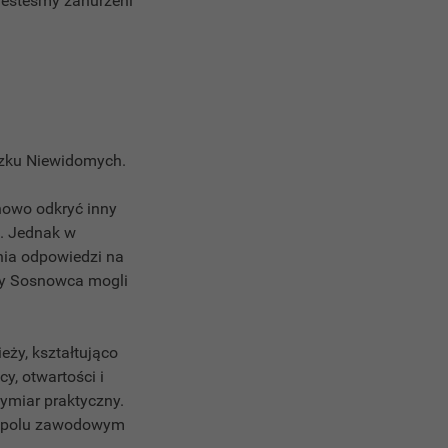
jesteśmy zanurzeni
zku Niewidomych.
nowo odkryć inny
m. Jednak w
ania odpowiedzi na
ńcy Sosnowca mogli
ży, kształtująco
y, otwartości i
ymiar praktyczny.
a polu zawodowym