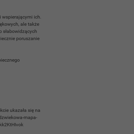
 wspierającymi ich.
ękowych, ale także
b słabowidzących
iecznie poruszanie
piecznego
kcie ukazała się na
/dzwiekowa-mapa-
kk2KtHIvok