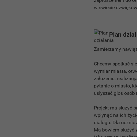
zaproszeniem do ot
w świecie dźwięków
Plan dzia
Zamierzamy nawiąz
Chcemy spotkać się
wymiar miasta, otwo
założeniu, realizac
pytanie o miasto, k
usłyszeć głos osób 
Projekt ma służyć 
wpłynąć na ich życi
dialogu. Dla ucznió
Ma bowiem służyć 