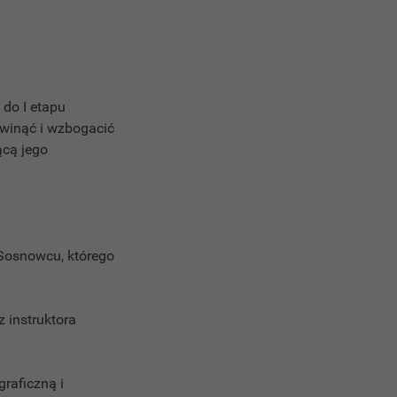
 do I etapu
zwinąć i wzbogacić
ącą jego
Sosnowcu, którego
 instruktora
raficzną i