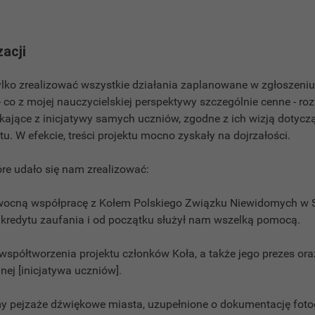
zacji
ylko zrealizować wszystkie działania zaplanowane w zgłoszeniu
- co z mojej nauczycielskiej perspektywy szczególnie cenne - ro
nikające z inicjatywy samych uczniów, zgodne z ich wizją dotycz
u. W efekcie, treści projektu mocno zyskały na dojrzałości.
tóre udało się nam zrealizować:
wocną współpracę z Kołem Polskiego Związku Niewidomych w 
 kredytu zaufania i od początku służył nam wszelką pomocą.
współtworzenia projektu członków Koła, a także jego prezes oraz
nnej [inicjatywa uczniów].
my pejzaże dźwiękowe miasta, uzupełnione o dokumentację fotog