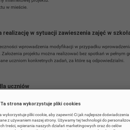
y internetowej projektu.
tu w mieście.
 realizację w sytuacji zawieszenia zajęć w szkoł
eczności wprowadzenia modyfikacji w przypadku wprowadzeni
. Założenia projektu można realizować bez spotkań w pełnym g
sane uczniom konkretnych zadań, za które są odpowiedzialni.
dla uczniów
ozmów z osobami niewidomymi
Ta strona wykorzystuje pliki cookies
ontaż nagrań
entacji projektu w postaci zdjęć i nagrań filmowych
a wykorzystuje pliki cookie, aby zapewnić Ci jak najlepsze doświadczenia
ane z używaniem naszej strony. Używamy tej technologii do personaliz
y internetowej
ch treści, wpierania naszych działań marketingowych oraz do celów