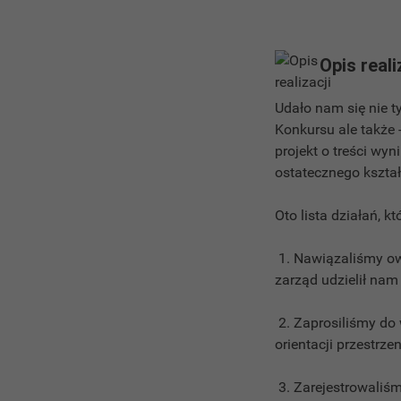
Opis reali
Udało nam się nie t
Konkursu ale także 
projekt o treści wy
ostatecznego kształt
Oto lista działań, k
1. Nawiązaliśmy o
zarząd udzielił nam
2. Zaprosiliśmy do 
orientacji przestrze
3. Zarejestrowaliś