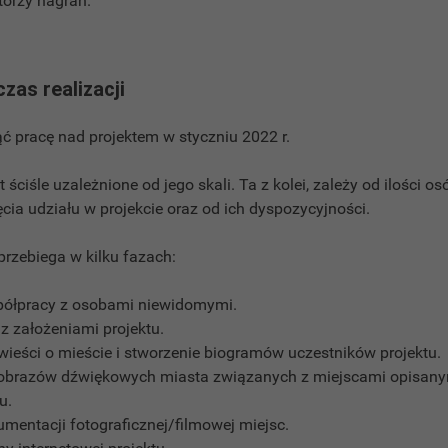
atorzy nagrań.
czas realizacji
ć pracę nad projektem w styczniu 2022 r.
t ściśle uzależnione od jego skali. Ta z kolei, zależy od ilości o
ęcia udziału w projekcie oraz od ich dyspozycyjności.
przebiega w kilku fazach:
ółpracy z osobami niewidomymi.
z założeniami projektu.
ieści o mieście i stworzenie biogramów uczestników projektu.
jobrazów dźwiękowych miasta związanych z miejscami opisany
u.
entacji fotograficznej/filmowej miejsc.