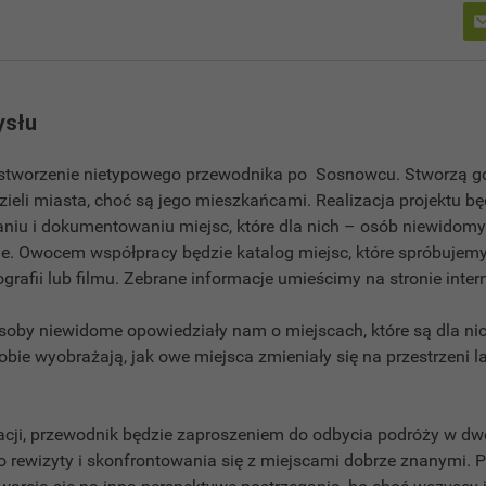
ysłu
t stworzenie nietypowego przewodnika po Sosnowcu. Stworzą go
dzieli miasta, choć są jego mieszkańcami. Realizacja projektu b
iu i dokumentowaniu miejsc, które dla nich – osób niewidom
e. Owocem współpracy będzie katalog miejsc, które spróbuje
ografii lub filmu. Zebrane informacje umieścimy na stronie inter
soby niewidome opowiedziały nam o miejscach, które są dla nich
sobie wyobrażają, jak owe miejsca zmieniały się na przestrzeni la
izacji, przewodnik będzie zaproszeniem do odbycia podróży w d
o rewizyty i skonfrontowania się z miejscami dobrze znanymi. P