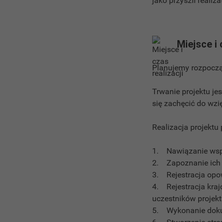
jako przyszli realiz
Miejsce i 
Planujemy rozpoczą
Trwanie projektu jes
się zachęcić do wzi
Realizacja projektu 
1. Nawiązanie wsp
2. Zapoznanie ich 
3. Rejestracja opow
4. Rejestracja kra
uczestników projekt
5. Wykonanie dokum