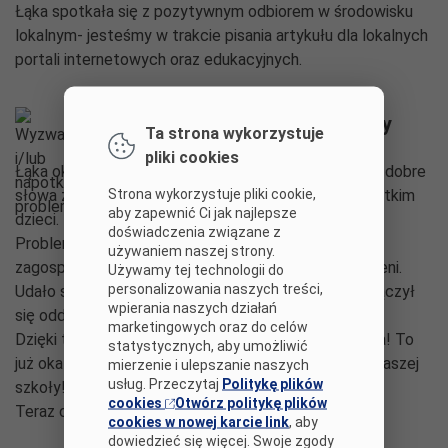
Łąka spotkała się z pozytywnym odbiorem w środowisku
lokalnym- jesteśmy w trakcie pisania artykułu dla lokalnych
portali internetowych oraz edukacyjnych.
Wyzwania i/lub napotkane problemy
Ta strona wykorzystuje
pliki cookies
Łąka okazała się świetnym pomysłem, otrzymaliśmy dobre
Strona wykorzystuje pliki cookie,
słowa ze strony dyrekcji, rodziców, ale przede wszystkim
aby zapewnić Ci jak najlepsze
dzieci.
doświadczenia związane z
Problemem okazał się teren jaki otrzymaliśmy do
używaniem naszej strony.
zagospodarowania- gleba bardzo twarda, pełna korzeni.
Używamy tej technologii do
personalizowania naszych treści,
Udało się jednak ten problem rozwiązać- w akcję włączył
wpierania naszych działań
się oddział Zieleni Miejskiej Rybnik!
marketingowych oraz do celów
Dzięki tej pomocy przeszliśmy na kolejny etap- siania! To
statystycznych, aby umożliwić
już okazało się nie lada atrakcją i frajdą dla uczniów naszej
mierzenie i ulepszanie naszych
usług. Przeczytaj
Politykę plików
szkoły!
cookies
Otwórz politykę plików
Teraz czekamy na trochę ciepła i słońca!
cookies w nowej karcie link
, aby
dowiedzieć się więcej. Swoje zgody