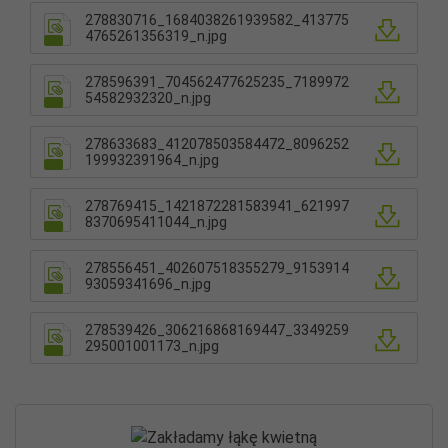
278830716_1684038261939582_413775
4765261356319_n.jpg
278596391_704562477625235_7189972
54582932320_n.jpg
278633683_412078503584472_8096252
199932391964_n.jpg
278769415_1421872281583941_621997
8370695411044_n.jpg
278556451_402607518355279_9153914
93059341696_n.jpg
278539426_306216868169447_3349259
295001001173_n.jpg