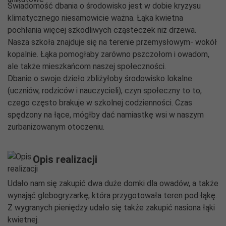
Świadomość dbania o środowisko jest w dobie kryzysu
klimatycznego niesamowicie ważna. Łąka kwietna
pochłania więcej szkodliwych cząsteczek niż drzewa.
Nasza szkoła znajduje się na terenie przemysłowym- wokół
kopalnie. Łąka pomogłaby zarówno pszczołom i owadom,
ale także mieszkańcom naszej społeczności.
Dbanie o swoje dzieło zbliżyłoby środowisko lokalne
(uczniów, rodziców i nauczycieli), czyn społeczny to to,
czego często brakuje w szkolnej codzienności. Czas
spędzony na łące, mógłby dać namiastkę wsi w naszym
zurbanizowanym otoczeniu.
Opis realizacji
Udało nam się zakupić dwa duże domki dla owadów, a także
wynająć glebogryzarkę, która przygotowała teren pod łąkę.
Z wygranych pieniędzy udało się także zakupić nasiona łąki
kwietnej.