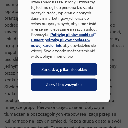
używaniem naszej strony. Używamy
niemieckiego zawodowego:
tej technologii do personalizowania
opracowanie słownictwa oraz zwrotów związanych z
naszych treści, wpierania naszych
branżą hotelarsko-gastronomiczną, opracowanie
działań marketingowych oraz do
celów statystycznych, aby umożliwić
podręcznego samouczka do nauki języka niemieckiego
mierzenie i ulepszanie naszych usług.
zawodowego dla ucznia (szata graficzna, zdjęcia-rysunki,
Przeczytaj
Politykę plików cookies
linki do przydatnych stron internetowych, nazwa broszury
Otwórz politykę plików cookies w
będą przygotowywane przez uczestników projektu podczas
nowej karcie link
, aby dowiedzieć się
więcej. Swoje zgody możesz zmienić
wspólnych zajęć). W trakcie realizacji działań trochę
w dowolnym momencie.
uściśliliśmy zakres naszych działań. Skupiliśmy się na
jednym przepisie kulinarnym. Przepis został wymyślony
Zarządzaj plikami cookies
przez naszego ucznia, brał udział w ogólnopolskim
konkursie kulinarnym a następnie wygrał ten konkurs.
Zezwól na wszystkie
Stwierdziliśmy wraz z uczniami, że taki sukces należy
zaakcentować i postanowiliśmy popracować nad nim
trochę więcej. Grupa projektowa została podzielona na
mniejsze grupy. Pierwsza część działań dotyczyła
tłumaczenia poszczególnych etapów realizacji przepisu
kulinarnego na język niemiecki. Każda grupa dostała swój
fragment do realizacji. Tłumaczenie dotyczyło produktów