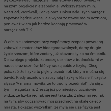
wykorzystywać narzędzia internetowe- i tego również w
naszym projekcie nie zabraknie. Wykorzystamy m.in.
NearPod, Wordwall, Canvę oraz TinkerCada. Tych narzędzi
zapewne będzie więcej, ale wybór zostawię moim uczniom,
ponieważ wiem jak bardzo kochają pracować w
narzędziach TIK.
W efekcie końcowym przy współpracy zespołu powstaną
zabawki z materiałów biodegradowalnych, damy drugie
życie rzeczom, które zostały już skazane tylko na śmietnik.
Do swojego projektu zaproszę uczniów z trudnościami w
nauce oraz uczniów, którzy radzą sobie z fizyką. Chcę
pokazać, że fizyka to piękny przedmiot, którym można się
bawić. Kiedy uczniowie zaczynają fizykę w klasie 7, często
słyszę "A mama mówiła, że to trudny przedmiot". Ja się z
tym nie zgadzam. Zresztą już po miesiącu uczniowie
widzą, że fizyka jednak nie jest taka zła. Zależy mi jednak
na tym, aby odczarować mój przedmiot na skalę całego
miasta. Pokazać wszystkim, że mylą się i, że fizyka jest