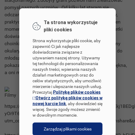
stacjonarnego. Zdobyty grant pozwoli nam zrealizować
pomysł naszych uczniów. Od kilku lat staram się
odczarować fizykę, pokazać uczniom, że jest to fajny,
praktyczny przedmiot, którym można się bawić. Na ten
Ta strona wykorzystuje
moment idziemy w dobrym kierunku. Wykonujemy setki
pliki cookies
doświadczeń, tworzymy latarki, projektory, tańczące
Strona wykorzystuje pliki cookie, aby
choinki. Pracujemy również z Arduino, wykorzystujemy
zapewnić Ci jak najlepsze
okulary VR oraz Makey Makey. Wychodzimy z fizyką do
doświadczenia związane z
młodszych uczniów z klas 1-3. Grant pomógłby mi
używaniem naszej strony. Używamy
tej technologii do personalizowania
pokazać młodym ludziom, że fizyka jest po prostu piękna,
naszych treści, wpierania naszych
a oni mogą się nią bawić.
działań marketingowych oraz do
celów statystycznych, aby umożliwić
mierzenie i ulepszanie naszych usług.
Filmy
Przeczytaj
Politykę plików cookies
Otwórz politykę plików cookies w
nowej karcie link
, aby dowiedzieć się
https://www.canva.com/design/DAEu_AWAb0s/VSEkj1BEDg
więcej. Swoje zgody możesz zmienić
yOi9T6w/watch?
w dowolnym momencie.
utm_content=DAEu_AWAb0s&utm_campaign=designshare&ut
Zarządzaj plikami cookies