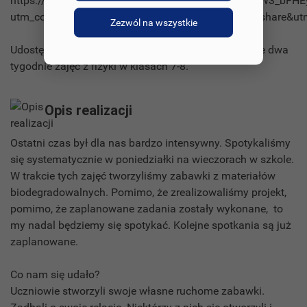
https://www.canva.com/design/DAEvpiua0Fs/6t2vW3_bFH
utm_content=DAEvpiua0Fs&utm_campaign=designshare&utm
Zezwól na wszystkie
Udostępniam linki do filmów, które pokazują ostatnie dwa
tygodnie zajęć z fizyki w klasach 7-8.
Opis realizacji
Ostatni czas był dla nas bardzo intensywny. Spotykaliśmy
się systematycznie w poniedziałki na wieczorach w szkole.
W trakcie tych zajęć tworzyliśmy zabawki z materiałów
biodegradowalnych. Pomimo, że zrealizowaliśmy projekt,
pomimo, że zaplanowane zadania zostały wykonane, to
my nadal będziemy się spotykać. Kolejne spotkania są już
zaplanowane.
Co nam się udało?
Uczniowie stworzyli swoje własne ruchome zabawki.