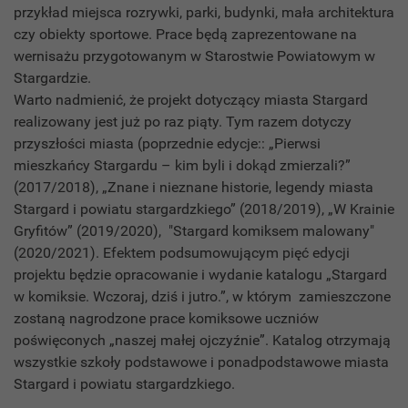
przykład miejsca rozrywki, parki, budynki, mała architektura
czy obiekty sportowe. Prace będą zaprezentowane na
wernisażu przygotowanym w Starostwie Powiatowym w
Stargardzie.
Warto nadmienić, że projekt dotyczący miasta Stargard
realizowany jest już po raz piąty. Tym razem dotyczy
przyszłości miasta (poprzednie edycje:: „Pierwsi
mieszkańcy Stargardu – kim byli i dokąd zmierzali?”
(2017/2018), „Znane i nieznane historie, legendy miasta
Stargard i powiatu stargardzkiego” (2018/2019), „W Krainie
Gryfitów” (2019/2020), "Stargard komiksem malowany"
(2020/2021). Efektem podsumowującym pięć edycji
projektu będzie opracowanie i wydanie katalogu „Stargard
w komiksie. Wczoraj, dziś i jutro.”, w którym zamieszczone
zostaną nagrodzone prace komiksowe uczniów
poświęconych „naszej małej ojczyźnie”. Katalog otrzymają
wszystkie szkoły podstawowe i ponadpodstawowe miasta
Stargard i powiatu stargardzkiego.