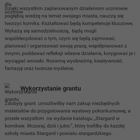
Dzięki wszystkim zaplanowanym działaniom uczniowie
pogłębią wiedzę na temat swojego miasta, nauczą się
tworzyć komiks. Kształtować będą kompetencje kluczowe,
Wykażą się samodzielnością, będą mogli
współdecydować o tym, czym się będą zajmować,
planować i organizować swoją pracę, współpracować z
innymi, poddawać refleksji własne działania, korygować je i
wyciągać wnioski. Rozwiną wyobraźnię, kreatywność,
fantazję oraz twórcze myślenie.
Wykorzystanie grantu
Zdobyty grant umożliwiłby nam zakup niezbędnych
materiałów do przygotowania wystawy pokonkursowej, a
przede wszystkim na wydanie katalogu „Stargard w
komiksie. Wczoraj, dziś i jutro.”, który trafiłby do każdej
szkoły miasta Stargard i powiatu stargardzkiego.