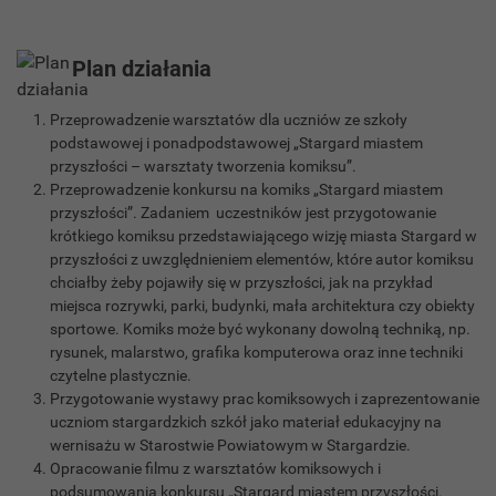
Plan działania
Przeprowadzenie warsztatów dla uczniów ze szkoły
podstawowej i ponadpodstawowej „Stargard miastem
przyszłości – warsztaty tworzenia komiksu”.
Przeprowadzenie konkursu na komiks „Stargard miastem
przyszłości”. Zadaniem uczestników jest przygotowanie
krótkiego komiksu przedstawiającego wizję miasta Stargard w
przyszłości z uwzględnieniem elementów, które autor komiksu
chciałby żeby pojawiły się w przyszłości, jak na przykład
miejsca rozrywki, parki, budynki, mała architektura czy obiekty
sportowe. Komiks może być wykonany dowolną techniką, np.
rysunek, malarstwo, grafika komputerowa oraz inne techniki
czytelne plastycznie.
Przygotowanie wystawy prac komiksowych i zaprezentowanie
uczniom stargardzkich szkół jako materiał edukacyjny na
wernisażu w Starostwie Powiatowym w Stargardzie.
Opracowanie filmu z warsztatów komiksowych i
podsumowania konkursu „Stargard miastem przyszłości.