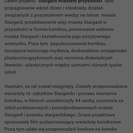
Celem projektu
"Stargard miastem przyszłości"
było
propagowanie wśród dzieci i młodzieży działań
związanych z poszerzeniem wiedzy na temat miasta
Stargard, przedstawienie wizji miasta Stargard w
przyszłości w formie komiksu, promowanie walorów
miasta Stargard i kształtowanie jego pozytywnego
wizerunku. Poza tym popularyzowanie komiksu,
rozwijanie twórczego myślenia, doskonalenie umiejętności
plastyczno-językowych oraz wymiana doświadczeń
literacko - plastycznych między uczniami różnych typów
szkół.
Uważam, że cel został osiągnięty. Zostały przeprowadzone
warsztaty nt. zabytków Stargardu i procesu tworzenia
komiksu, w których uczestniczyły 44 osoby, uczniowie ze
szkół podstawowych i ponadpodstawowych miasta
Stargard i powiatu stargardzkiego. Grupa projektowa
opracowała film podsumowujący warsztaty komiksowe.
Poza tym udało się przeprowadzić konkurs na komiks