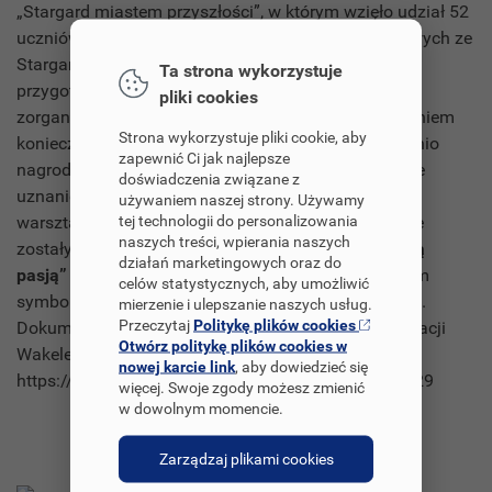
„Stargard miastem przyszłości”, w którym wzięło udział 52
uczniów ze szkół podstawowych i ponadpodstawowych ze
Stargardu i powiatu stargardzkiego. Udało nam się
Ta strona wykorzystuje
przygotować wystawę pokonkursową w Starostwie i
pliki cookies
zorganizować podsumowanie konkursu, z zachowaniem
Strona wykorzystuje pliki cookie, aby
koniecznego dystansu i bezpieczeństwa, bezpośrednio
zapewnić Ci jak najlepsze
nagrodzić autorów historii, które zdobyły szczególne
doświadczenia związane z
uznanie komisji konkursowej. Z podsumowania
używaniem naszej strony. Używamy
tej technologii do personalizowania
warsztatów powstał film. W ZS nr 1 przeprowadzone
naszych treści, wpierania naszych
zostały również kreatywne warsztaty
„Stargard moją
działań marketingowych oraz do
pasją”
, uczniowie tworzyli wisiorki z wykorzystaniem
celów statystycznych, aby umożliwić
symboli miasta Stargard m.in. zabytków, herbu, flagi.
mierzenie i ulepszanie naszych usług.
Przeczytaj
Politykę plików cookies
Dokumentacja projektu opracowana została w aplikacji
Otwórz politykę plików cookies w
Wakelet:
nowej karcie link
, aby dowiedzieć się
https://wakelet.com/wake/H3fgkLgYMe31uSxfSse29
więcej. Swoje zgody możesz zmienić
w dowolnym momencie.
Zarządzaj plikami cookies