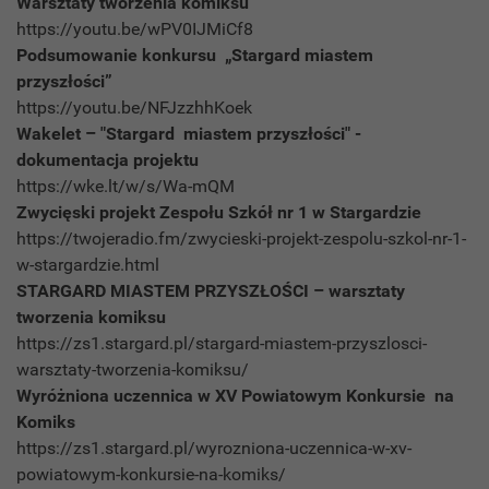
Warsztaty tworzenia komiksu
https://youtu.be/wPV0IJMiCf8
Podsumowanie konkursu „Stargard miastem
przyszłości”
https://youtu.be/NFJzzhhKoek
Wakelet – "Stargard miastem przyszłości" -
dokumentacja projektu
https://wke.lt/w/s/Wa-mQM
Zwycięski projekt Zespołu Szkół nr 1 w Stargardzie
https://twojeradio.fm/zwycieski-projekt-zespolu-szkol-nr-1-
w-stargardzie.html
STARGARD MIASTEM PRZYSZŁOŚCI – warsztaty
tworzenia komiksu
https://zs1.stargard.pl/stargard-miastem-przyszlosci-
warsztaty-tworzenia-komiksu/
Wyróżniona uczennica w XV Powiatowym Konkursie na
Komiks
https://zs1.stargard.pl/wyrozniona-uczennica-w-xv-
powiatowym-konkursie-na-komiks/