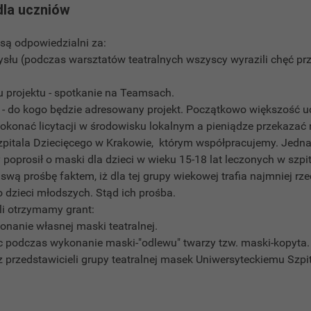
dla uczniów
są odpowiedzialni za:
słu (podczas warsztatów teatralnych wszyscy wyrazili chęć prz
u projektu - spotkanie na Teamsach.
 - do kogo będzie adresowany projekt. Początkowo większość u
konać licytacji w środowisku lokalnym a pieniądze przekazać 
zpitala Dziecięcego w Krakowie, którym współpracujemy. Jedna
y poprosił o maski dla dzieci w wieku 15-18 lat leczonych w szpi
 swą prośbę faktem, iż dla tej grupy wiekowej trafia najmniej r
 dzieci młodszych. Stąd ich prośba.
śli otrzymamy grant:
nanie własnej maski teatralnej.
podczas wykonanie maski-"odlewu" twarzy tzw. maski-kopyta.
z przedstawicieli grupy teatralnej masek Uniwersyteckiemu Szp