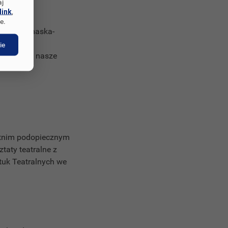
aj
link
,
e.
dzienne (maska-
ie
 kryją się nasze
letnim podopiecznym
taty teatralne z
tuk Teatralnych we