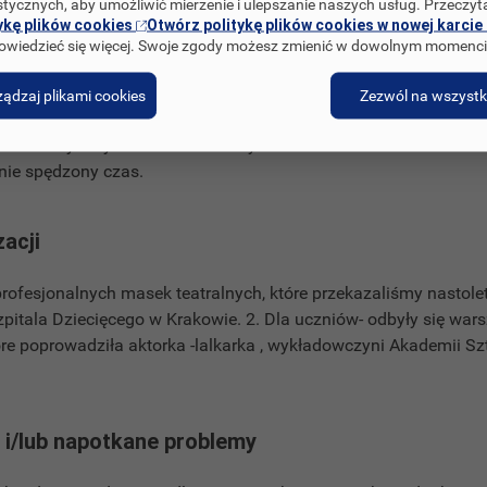
stycznych, aby umożliwić mierzenie i ulepszanie naszych usług. Przeczyt
acy z maską teatralną.
ykę plików cookies
Otwórz politykę plików cookies w nowej karcie 
 GRUP:
owiedzieć się więcej. Swoje zgody możesz zmienić w dowolnym momenci
ów radzenia sobie z emocjami, próby wdrażania ich w życie co
ądzaj plikami cookies
Zezwól na wszystk
dzi. Łatwiej przekażemy emocje maską teatralną, pod którą często
e w realnym życiu trudno niekiedy nam okazać.
nie spędzony czas.
zacji
rofesjonalnych masek teatralnych, które przekazaliśmy nasto
pitala Dziecięcego w Krakowie. 2. Dla uczniów- odbyły się warsz
re poprowadziła aktorka -lalkarka , wykładowczyni Akademii Sz
i/lub napotkane problemy