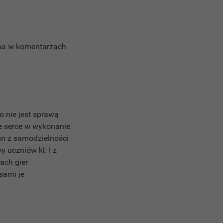
ona w komentarzach
o nie jest sprawą
swe serce w wykonanie
kun z samodzielności
 uczniów kl. I z
dach gier
sami je