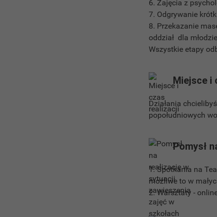
6. Zajęcia z psycho
7. Odgrywanie krót
8. Przekazanie mas
oddział dla młodzie
Wszystkie etapy od
Miejsce i 
Działania chcieliby
popołudniowych wol
Pomysł na
1. Spotkania na Tea
możliwe to w małych
2. Warsztaty - online