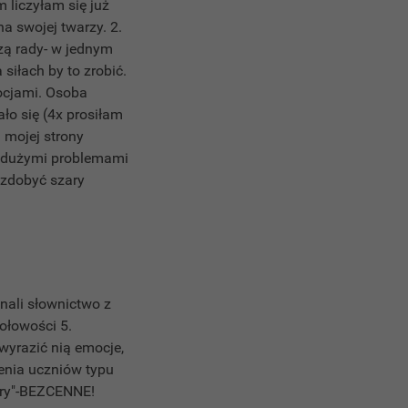
 liczyłam się już
na swojej twarzy. 2.
dzą rady- w jednym
siłach by to zrobić.
mocjami. Osoba
ło się (4x prosiłam
 mojej strony
ć dużymi problemami
 zdobyć szary
nali słownictwo z
ołowości 5.
wyrazić nią emocje,
zenia uczniów typu
ory"-BEZCENNE!