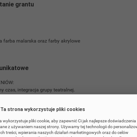
anie grantu
ała farba malarska oraz farby akrylowe
 unikatowe
ZNIÓW:
 czas, integracja grupy teatralnej.
zne na rzecz innych, kształtowanie postaw społecznych, empatii
m, że można aktywnie i ciekawie spędzić czas wolny.
Ta strona wykorzystuje pliki cookies
 (maskarada).
ODZIEŻY PRZEBYWAJĄCEJ NA LECZENIU ONKOLOGICZNYM W 
a wykorzystuje pliki cookie, aby zapewnić Ci jak najlepsze doświadczenia
nych myśli na czymś przyjemnym, innym niż choroba i leczenie
ane z używaniem naszej strony. Używamy tej technologii do personaliz
ch treści, wpierania naszych działań marketingowych oraz do celów
" spędzony czas (maskarada).