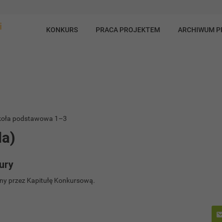
KONKURS
PRACA PROJEKTEM
ARCHIWUM 
Szkoła podstawowa 1–3
a)
ury
y przez Kapitułę Konkursową.