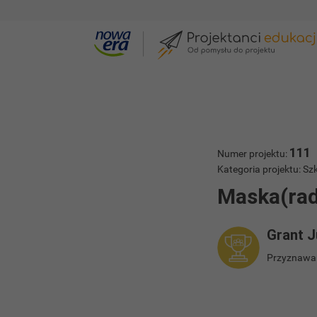
Galeria projektów
Maska(rada)
111
Numer projektu:
Kategoria projektu: 
Maska(rad
Grant J
Przyznawan