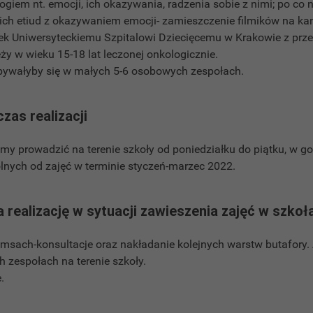
logiem nt. emocji, ich okazywania, radzenia sobie z nimi; po co
kich etiud z okazywaniem emocji- zamieszczenie filmików na ka
ek Uniwersyteckiemu Szpitalowi Dziecięcemu w Krakowie z prz
ży w wieku 15-18 lat leczonej onkologicznie.
bywałyby się w małych 5-6 osobowych zespołach.
czas realizacji
śmy prowadzić na terenie szkoły od poniedziałku do piątku, w g
nych od zajęć w terminie styczeń-marzec 2022.
 realizację w sytuacji zawieszenia zajęć w szkoł
msach-konsultacje oraz nakładanie kolejnych warstw butafory. A
 zespołach na terenie szkoły.
.