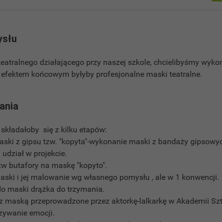
ysłu
teatralnego działającego przy naszej szkole, chcielibyśmy wyko
o efektem końcowym byłyby profesjonalne maski teatralne.
łania
składałoby się z kilku etapów:
aski z gipsu tzw. "kopyta"-wykonanie maski z bandaży gipsow
udział w projekcie.
tw butafory na maskę "kopyto".
ski i jej malowanie wg własnego pomysłu , ale w 1 konwencji.
o maski drążka do trzymania.
e z maską przeprowadzone przez aktorkę-lalkarkę w Akademii Szt
zywanie emocji.