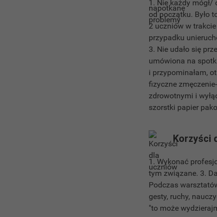
1. Nie każdy mógł/ 
od początku. Było to
2 uczniów w trakcie
przypadku unierucho
3. Nie udało się pr
umówiona na spotkan
i przypominałam, ot
fizyczne zmęczenie
zdrowotnymi i wyłąc
szorstki papier pako
Korzyści 
1. Wykonać profesjo
tym związane. 3. Da
Podczas warsztatów 
gesty, ruchy, naucz
"to może wydzieraj