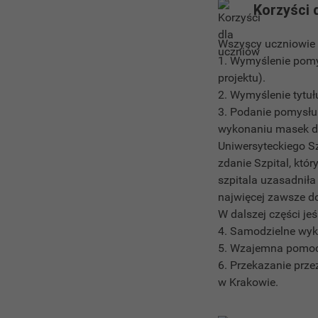
Korzyści 
Wszyscy uczniowie 
1. Wymyślenie pomy
projektu).
2. Wymyślenie tytuł
3. Podanie pomysłu
wykonaniu masek do
Uniwersyteckiego S
zdanie Szpital, któr
szpitala uzasadniła
najwięcej zawsze do
W dalszej części je
4. Samodzielne wyko
5. Wzajemna pomoc 
6. Przekazanie prze
w Krakowie.