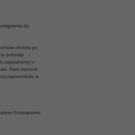
ystąpienia do
czniów chciała po
na potrzeby
k zapytaliśmy o
talu. Pani rzecznik
zeczy/upominków, a
italowi Dziecięcemu