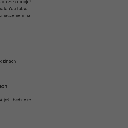
 nam złe emocje?
nale YouTube.
eznaczeniem na
odzinach
ach
 jeśli będzie to