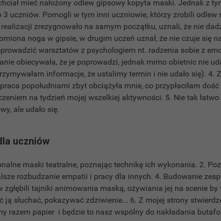
chciał mieć nałożony odlew gipsowy kopyta maski. Jednak z tym
 3 uczniów. Pomogli w tym inni uczniowie, którzy zrobili odlew 
 realizacji zrezygnowało na samym początku, uznali, że nie da
miona noga w gipsie, w drugim uczeń uznał, że nie czuje się na 
zeprowadzić warsztatów z psychologiem nt. radzenia sobie z e
ie obiecywała, że je poprowadzi, jednak mimo obietnic nie uda
rzymywałam informacje, że ustalimy termin i nie udało się). 4. Z
-praca popołudniami zbyt obciążyła mnie, co przypłaciłam doś
zeniem na tydzień mojej wszelkiej aktywności. 5. Nie tak łatwo
wy, ale udało się.
dla uczniów
nalne maski teatralne, poznając technikę ich wykonania. 2. Poz
lsze rozbudzanie empatii i pracy dla innych. 4. Budowanie zesp
zgłębili tajniki animowania maską, ożywiania jej na scenie by 
yć ją słuchać, pokazywać zdziwienie... 6. Z mojej strony stwierd
my razem papier i będzie to nasz wspólny do nakładania butaf