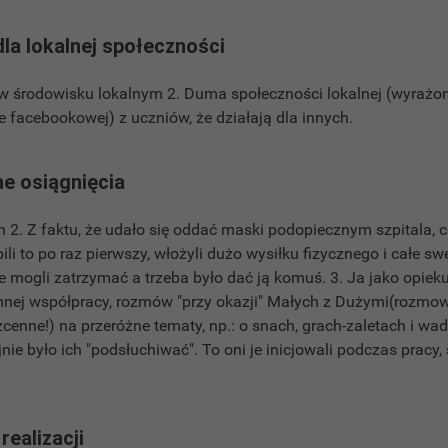
dla lokalnej społeczności
 w środowisku lokalnym 2. Duma społeczności lokalnej (wyraż
e facebookowej) z uczniów, że działają dla innych.
e osiągnięcia
ch 2. Z faktu, że udało się oddać maski podopiecznym szpitala, c
ili to po raz pierwszy, włożyli dużo wysiłku fizycznego i całe 
ie mogli zatrzymać a trzeba było dać ją komuś. 3. Ja jako opie
nej współpracy, rozmów "przy okazji" Małych z Dużymi(rozmowy
ezcenne!) na przeróżne tematy, np.: o snach, grach-zaletach i wa
ie było ich "podsłuchiwać". To oni je inicjowali podczas pracy, 
realizacji