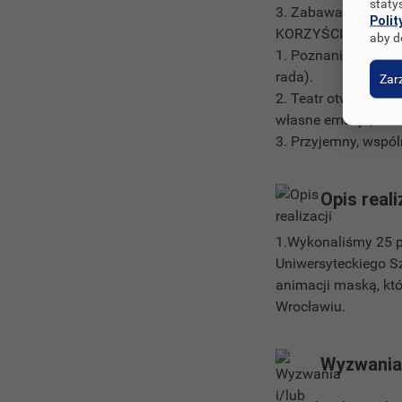
staty
3. Zabawa, nauka pr
Polit
KORZYŚCI DLA OBU
aby d
1. Poznanie sposob
rada).
Zarz
2. Teatr otwiera lu
własne emocje, któr
3. Przyjemny, wspól
Opis reali
1.Wykonaliśmy 25 p
Uniwersyteckiego Sz
animacji maską, któ
Wrocławiu.
Wyzwania 