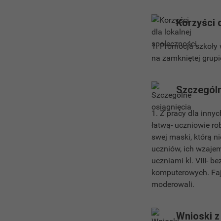
Korzyści 
1. Promocja szkoły
na zamkniętej grupi
Szczególn
1. Z pracy dla inny
łatwą- uczniowie rob
swej maski, którą n
uczniów, ich wzajem
uczniami kl. VIII- b
komputerowych. Fajn
moderowali.
Wnioski z 