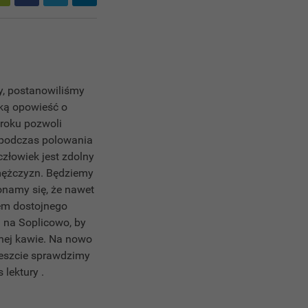
y, postanowiliśmy
lką opowieść o
 roku pozwoli
ę podczas polowania
złowiek jest zdolny
 mężczyzn. Będziemy
konamy się, że nawet
iem dostojnego
 na Soplicowo, by
nej kawie. Na nowo
reszcie sprawdzimy
nas lektury .