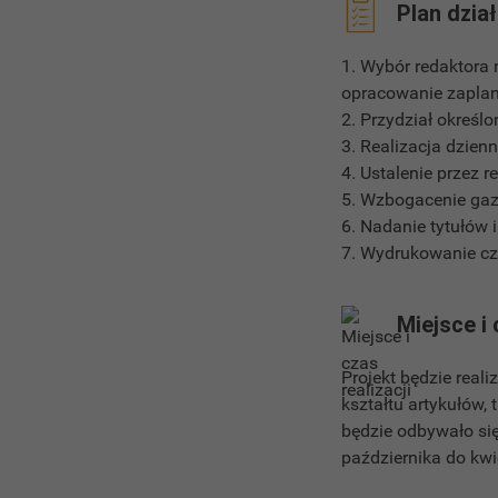
Plan dzia
1. Wybór redaktora 
opracowanie zapla
2. Przydział określ
3. Realizacja dzien
4. Ustalenie przez 
5. Wzbogacenie gaze
6. Nadanie tytułów 
7. Wydrukowanie c
Miejsce i 
Projekt będzie rea
kształtu artykułów,
będzie odbywało si
października do kwi