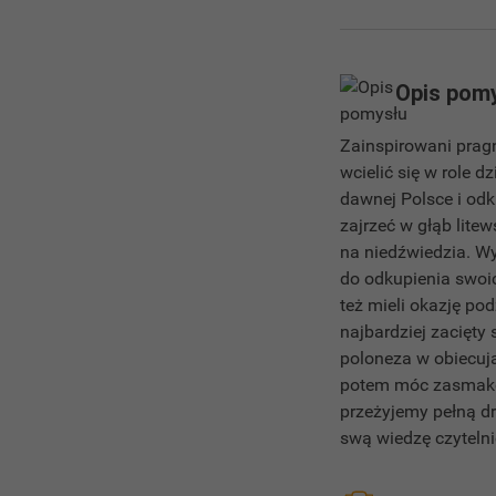
Opis pom
Zainspirowani pragn
wcielić się w role 
dawnej Polsce i odk
zajrzeć w głąb lite
na niedźwiedzia. Wy
do odkupienia swoi
też mieli okazję po
najbardziej zacięt
poloneza w obiecuj
potem móc zasmakow
przeżyjemy pełną d
swą wiedzę czyteln