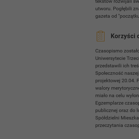
tekstów rozwijali sw
utworu. Pogłębili z
gazeta od "początk
Korzyści 
Czasopismo zostało
Uniwersytecie Trzec
przedstawili ich tre
Społeczność naszej 
projektowej 20.04. 
walory merytoryczne
miało na celu wyłon
Egzemplarze czasopi
publicznej oraz do 
Spółdzielni Mieszka
przeczytania 