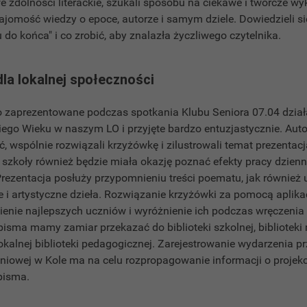
e zdolności literackie, szukali sposobu na ciekawe i twórcze wyk
najomość wiedzy o epoce, autorze i samym dziele. Dowiedzieli się
u do końca" i co zrobić, aby znalazła życzliwego czytelnika.
dla lokalnej społeczności
 zaprezentowane podczas spotkania Klubu Seniora 07.04 dział
iego Wieku w naszym LO i przyjęte bardzo entuzjastycznie. Aut
ść, wspólnie rozwiązali krzyżówkę i zilustrowali temat prezenta
szkoły również będzie miała okazję poznać efekty pracy dzienn
Prezentacja posłuży przypomnieniu treści poematu, jak również 
 i artystyczne dzieła. Rozwiązanie krzyżówki za pomocą aplika
ienie najlepszych uczniów i wyróżnienie ich podczas wręczeni
sma mamy zamiar przekazać do biblioteki szkolnej, biblioteki m
lokalnej biblioteki pedagogicznej. Zarejestrowanie wydarzenia 
niowej w Kole ma na celu rozpropagowanie informacji o projekc
czasopisma.