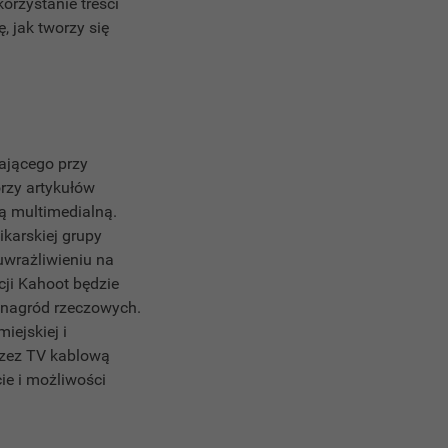
orzystanie treści
, jak tworzy się
ającego przy
orzy artykułów
cją multimedialną.
ikarskiej grupy
uwrażliwieniu na
cji Kahoot będzie
a nagród rzeczowych.
iejskiej i
przez TV kablową
ie i możliwości