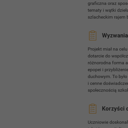
graficzna oraz spo
tematy i wątki dzie
szlacheckim rajem 
Wyzwania 
Projekt miał na cel
dotarcie do współcz
różnorodna forma a
epopei i przybliżen
duchowym. To było 
i cenne doświadczen
społecznością szko
Korzyści 
Uczniowie doskonali