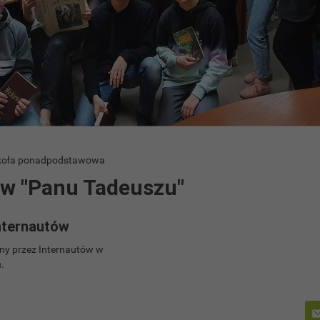
Szkoła ponadpodstawowa
 w "Panu Tadeuszu"
nternautów
y przez Internautów w
.