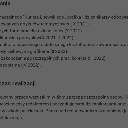
łania
naczelnego "Kuriera Litewskiego", grafika i dziennikarzy odpowi
nowanych artykułów tematycznych ( X 2021).
onych form prac dla dziennikarzy (X 2021).
nikarskich pomysłów(X 2021 - I 2022).
redaktora naczelnego ostatecznego kształtu oraz zawartości czas
ty ciekawymi grafikami (II 2022).
i zakończenie poszczególnych prac, korekta (III 2022)
zasopisma (IV 2022).
czas realizacji
lizowany przede wszystkim w domu przez poszczególne osoby. 
 treści między redaktorem i początkującymi dziennikarzami ora
ę w szkole po lekcjach. Praca nad redagowaniem czasopisma j
etnia/maja.