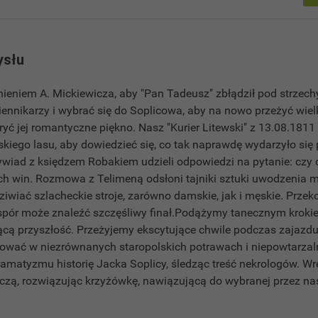
ysłu
ieniem A. Mickiewicza, aby "Pan Tadeusz" zbłądził pod strzech
dziennikarzy i wybrać się do Soplicowa, aby na nowo przeżyć wie
ryć jej romantyczne piękno. Nasz "Kurier Litewski" z 13.08.1811
wskiego lasu, aby dowiedzieć się, co tak naprawdę wydarzyło si
wiad z księdzem Robakiem udzieli odpowiedzi na pytanie: czy c
ch win. Rozmowa z Telimeną odsłoni tajniki sztuki uwodzenia
dziwiać szlacheckie stroje, zarówno damskie, jak i męskie. Prze
y spór może znaleźć szczęśliwy finał.Podążymy tanecznym krok
ącą przyszłość. Przeżyjemy ekscytujące chwile podczas zajazdu
ać w niezrównanych staropolskich potrawach i niepowtarzal
ramatyzmu historię Jacka Soplicy, śledząc treść nekrologów. W
iczą, rozwiązując krzyżówkę, nawiązującą do wybranej przez 