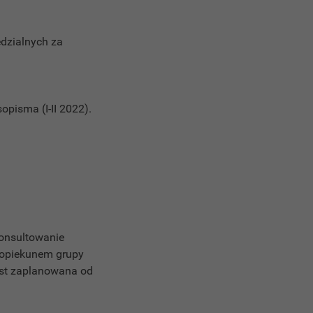
edzialnych za
opisma (I-II 2022).
Konsultowanie
z opiekunem grupy
est zaplanowana od