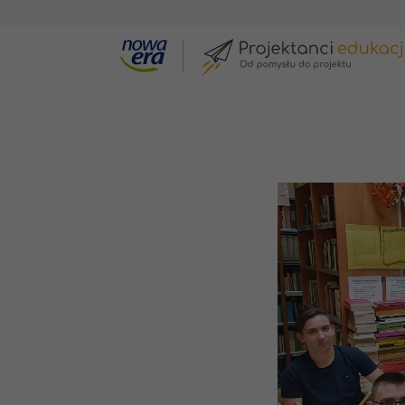
Galeria projektów
Zaczytani w "Panu Ta