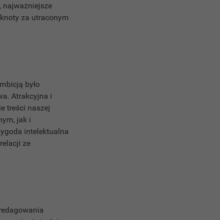
, najważniejsze
ęsknoty za utraconym
.
ambicją było
a. Atrakcyjna i
 treści naszej
ym, jak i
ygoda intelektualna
elacji ze
y.
s redagowania