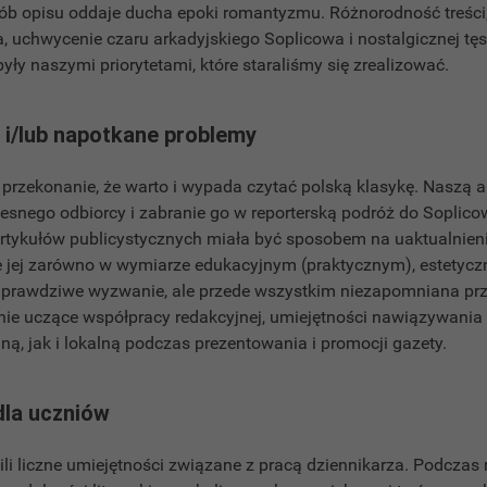
sób opisu oddaje ducha epoki romantyzmu. Różnorodność treści
ła, uchwycenie czaru arkadyjskiego Soplicowa i nostalgicznej t
były naszymi priorytetami, które staraliśmy się zrealizować
i/lub napotkane problemy
u przekonanie, że warto i wypada czytać polską klasykę. Naszą 
esnego odbiorcy i zabranie go w reporterską podróż do Soplicow
rtykułów publicystycznych miała być sposobem na uaktualnienie
ie jej zarówno w wymiarze edukacyjnym (praktycznym), estetyczn
prawdziwe wyzwanie, ale przede wszystkim niezapomniana prz
ie uczące współpracy redakcyjnej, umiejętności nawiązywania r
lną, jak i lokalną podczas prezentowania i promocji gazet
dla uczniów
li liczne umiejętności związane z pracą dziennikarza. Podcza