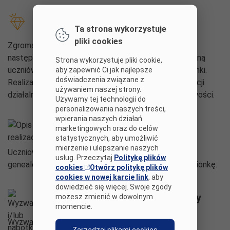
Elementy unikatowe
Ta strona wykorzystuje
pliki cookies
Zgromadzone i opracowane materiały zostaną dla
następnych pokoleń. Włączą w działalność promocyjną
Strona wykorzystuje pliki cookie,
uczniów, rodziców i pozostałych mieszkańców Jasionki.
aby zapewnić Ci jak najlepsze
doświadczenia związane z
Realizacja projektu będzie okazją do twórczej promocji
używaniem naszej strony.
działalności uczniów, szkoły, a także naszej miejscowości.
Używamy tej technologii do
personalizowania naszych treści,
wpierania naszych działań
Opis realizacji
marketingowych oraz do celów
statystycznych, aby umożliwić
mierzenie i ulepszanie naszych
Uczniowie wykonali broszurki informacyjne, drzewa
usług. Przeczytaj
Politykę plików
genealogiczne oraz parce plastyczne promujące Jasionkę.
cookies
Otwórz politykę plików
cookies w nowej karcie link
, aby
dowiedzieć się więcej. Swoje zgody
Wyzwania i/lub napotkane problemy
możesz zmienić w dowolnym
momencie.
Wyzwaniem był czas oraz pogoda.
Zarządzaj plikami cookies