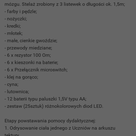
mózgu. Stelaż zrobiony z 3 listewek o długości ok. 1,5m;
- farby i pędzle;
- nożyczki;
- kredki;
- młotek;
- małe, cienkie gwoździe;
- przewody miedziane;
- 6 x rezystor 100 Om;
- 6 x kieszonki na baterie;
- 6 x Przełącznik microswitch;
- klej na gorąco;
- cyna;
- lutownica;
- 12 baterii typu paluszki 1,5V typu AA;
- zestaw (25sztuk) różnokolorowych diod LED.
Etapy powstawania pomocy dydaktycznej:
1. Odrysowanie ciała jednego z Uczniów na arkuszu
tektury.