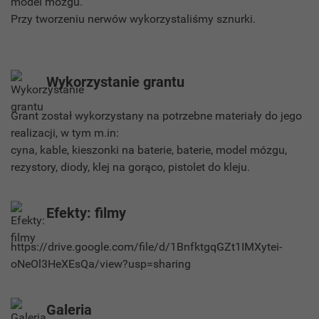
model mózgu.
Przy tworzeniu nerwów wykorzystaliśmy sznurki.
Wykorzystanie grantu
Grant został wykorzystany na potrzebne materiały do jego
realizacji, w tym m.in:
cyna, kable, kieszonki na baterie, baterie, model mózgu,
rezystory, diody, klej na gorąco, pistolet do kleju.
Efekty: filmy
https://drive.google.com/file/d/1BnfktgqGZt1IMXytei-
oNeOl3HeXEsQa/view?usp=sharing
Galeria