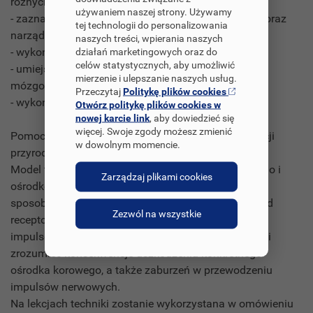
różnych kolorów farb;
używaniem naszej strony. Używamy
- zaznaczenie na modelu części układu nerwowego oraz
tej technologii do personalizowania
narządów zmysłów;
naszych treści, wpierania naszych
- wykonanie wszelkich pomiarów przewodu;
działań marketingowych oraz do
celów statystycznych, aby umożliwić
- umiejscowienie diod w konkretnym miejscu kory
mierzenie i ulepszanie naszych usług.
mózgowej;
Przeczytaj
Politykę plików cookies
- wykonanie obwodu elektrycznego.
Otwórz politykę plików cookies w
nowej karcie link
, aby dowiedzieć się
więcej. Swoje zgody możesz zmienić
Pomoc dydaktyczna będzie wykorzystywana na lekcji
w dowolnym momencie.
przyrody, biologii oraz techniki.
Model ten pomoże przedstawić budowę obwodowego i
Zarządzaj plikami cookies
ośrodkowego układu nerwowego, ułatwi wyjaśnienie
sposobu funkcjonowania mózgu, wskazanie drogi od
Zezwól na wszystkie
receptora do ośrodka korowego oraz przekazywania
impulsów nerwowych. Pomoc dydaktyczna umożliwi
zrozumieć konsekwencje uszkodzenia konkretnego
ośrodka korowego, a także zaburzeń w przewodzeniu
impulsów nerwowych.
Na lekcjach techniki zostanie wykorzystana w omówieniu