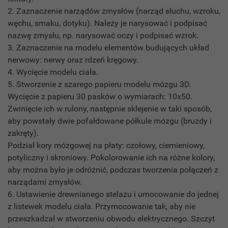
2. Zaznaczenie narządów zmysłów (narząd słuchu, wzroku,
węchu, smaku, dotyku). Należy je narysować i podpisać
nazwę zmysłu, np. narysować oczy i podpisać wzrok.
3. Zaznaczenie na modelu elementów budujących układ
nerwowy: nerwy oraz rdzeń kręgowy.
4. Wycięcie modelu ciała.
5. Stworzenie z szarego papieru modelu mózgu 3D.
Wycięcie z papieru 30 pasków o wymiarach: 10x50.
Zwinięcie ich w rulony, następnie sklejenie w taki sposób,
aby powstały dwie pofałdowane półkule mózgu (bruzdy i
zakręty).
Podział kory mózgowej na płaty: czołowy, ciemieniowy,
potyliczny i skroniowy. Pokolorowanie ich na różne kolory,
aby można było je odróżnić, podczas tworzenia połączeń z
narządami zmysłów.
6. Ustawienie drewnianego stelażu i umocowanie do jednej
z listewek modelu ciała. Przymocowanie tak, aby nie
przeszkadzał w stworzeniu obwodu elektrycznego. Szczyt