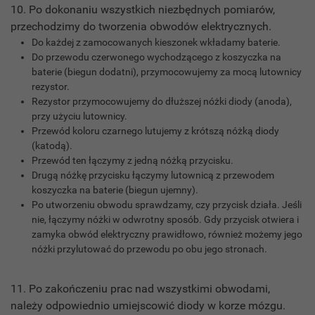
10. Po dokonaniu wszystkich niezbędnych pomiarów,
przechodzimy do tworzenia obwodów elektrycznych.
Do każdej z zamocowanych kieszonek wkładamy baterie.
Do przewodu czerwonego wychodzącego z koszyczka na
baterie (biegun dodatni), przymocowujemy za mocą lutownicy
rezystor.
Rezystor przymocowujemy do dłuższej nóżki diody (anoda),
przy użyciu lutownicy.
Przewód koloru czarnego lutujemy z krótszą nóżką diody
(katodą).
Przewód ten łączymy z jedną nóżką przycisku.
Drugą nóżkę przycisku łączymy lutownicą z przewodem
koszyczka na baterie (biegun ujemny).
Po utworzeniu obwodu sprawdzamy, czy przycisk działa. Jeśli
nie, łączymy nóżki w odwrotny sposób. Gdy przycisk otwiera i
zamyka obwód elektryczny prawidłowo, również możemy jego
nóżki przylutować do przewodu po obu jego stronach.
11. Po zakończeniu prac nad wszystkimi obwodami,
należy odpowiednio umiejscowić diody w korze mózgu.