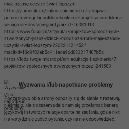
mają szansę uczynić świat lepszym.
https://pomorska.pl/sukces-pieciu-szkol-z-kujaw-i-
pomorza-w-ogolnopolskim-konkursie-projektanci-edukacji-
w-nagrode-dostana-granty/ar/c1-16081013
https://www.focus.pl/artykul/7-projektow-spolecznych-
stworzonych-przez-dzieci-i-mlodziez-ktore-maja-szanse-
uczynic-swiat-lepszym-220221121452?
msclkid=f8d9f82eb5c411eca96d823217487b5a
https://lodz.twoje-miasto.pl/art-edukacja-i-szkolenia/7-
projektow-spolecznych-stworzonych-przez-i241583
Wyzwania i/lub napotkane problemy
Początkowo obie strony odnosiły się do siebie z rezerwą,
nieśmiało, ale z czasem udało nam się przełamać barierę
językową i stworzyć relacje oparte na zaufaniu, gdzie nikt
nie wstydzi się zadać pytania, czy na nie odpowiedzieć.