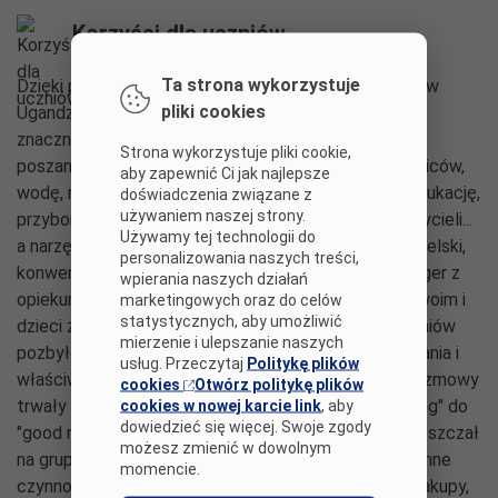
Korzyści dla uczniów
Ta strona wykorzystuje
Dzięki projektowi przyjrzeliśmy się bliżej życiu dzieci w
pliki cookies
Ugandzie, ich problemom, troskom, które różnią się
znacznie od naszej rzeczywistości. Nauczyliśmy się
Strona wykorzystuje pliki cookie,
poszanowania tego, co mamy: dom, troskliwych rodziców,
aby zapewnić Ci jak najlepsze
wodę, regularne posiłki, czyste ubrania, bezpłatną edukację,
doświadczenia związane z
używaniem naszej strony.
przybory szkolne, dobrze wyposażoną szkołę, nauczycieli...
Używamy tej technologii do
a narzędziem do osiągnięcia tej wiedzy był język angielski,
personalizowania naszych treści,
konwersacje na żywo i tekstowe w aplikacji Messenger z
wpierania naszych działań
opiekunem grupy, który chętnie opowiadał o życiu swoim i
marketingowych oraz do celów
statystycznych, aby umożliwić
dzieci z sierocińca. Dzięki tym rozmowom, wielu uczniów
mierzenie i ulepszanie naszych
pozbyło się bariery językowej, chętnie zadawało pytania i
usług. Przeczytaj
Politykę plików
właściwie odpowiadało na pytania dzieci z Afryki. Rozmowy
cookies
Otwórz politykę plików
trwały czasami od rana do wieczora, od "good morning" do
cookies w nowej karcie link
, aby
dowiedzieć się więcej. Swoje zgody
"good night". Nicko, opiekun sierocińca, często zamieszczał
możesz zmienić w dowolnym
na grupie fotorelacje z sierocińca, pokazywał codzienne
momencie.
czynności- rozpalanie ognia, gotowanie, zmywanie, zakupy,