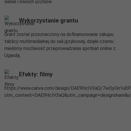
siebie i swoich uczniów.
Wykorzystanie grantu
Grant został przeznaczony na dofinansowanie zakupu
tablicy multimedialnej do sali językowej, dzięki czemu
mieliśmy możliwość przeprowadzania spotkań online z
Ugandą.
Efekty: filmy
https://www.canva.com/design/DAE9HcIV3aQ/7wOyOn1u0
utm_content=DAE9HcIV3aQ&utm_campaign=designshare&utm