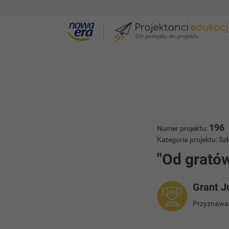
Galeria projektów
"Od gratów do ekspo
196
Numer projektu:
Kategoria projektu: 
"Od grató
Grant J
Przyznawan