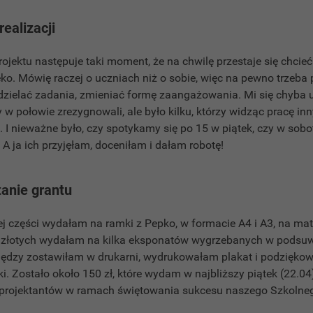
realizacji
ojektu następuje taki moment, że na chwilę przestaje się chcieć
ko. Mówię raczej o uczniach niż o sobie, więc na pewno trzeba
zielać zadania, zmieniać formę zaangażowania. Mi się chyba u
 w połowie zrezygnowali, ale było kilku, którzy widząc pracę in
I nieważne było, czy spotykamy się po 15 w piątek, czy w sobo
 A ja ich przyjęłam, doceniłam i dałam robotę!
anie grantu
j części wydałam na ramki z Pepko, w formacie A4 i A3, na mater
 złotych wydałam na kilka eksponatów wygrzebanych w podsu
niędzy zostawiłam w drukarni, wydrukowałam plakat i podzięko
. Zostało około 150 zł, które wydam w najbliższy piątek (22.04)
 projektantów w ramach świętowania sukcesu naszego Szkoln