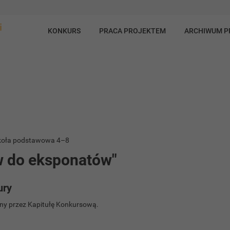
KONKURS
PRACA PROJEKTEM
ARCHIWUM 
natów"
Szkoła podstawowa 4–8
w do eksponatów"
ury
y przez Kapitułę Konkursową.