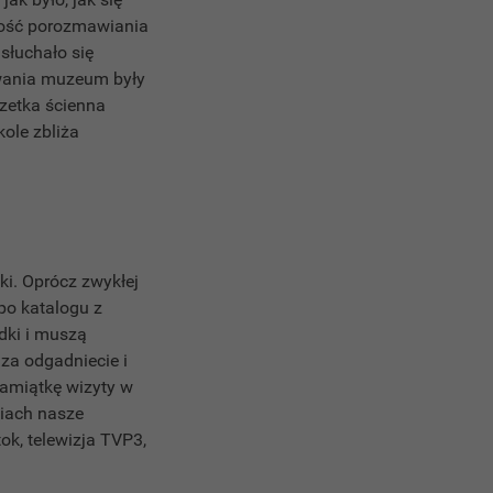
wość porozmawiania
słuchało się
towania muzeum były
zetka ścienna
kole zbliża
ki. Oprócz zwykłej
 po katalogu z
dki i muszą
 za odgadniecie i
pamiątkę wizyty w
diach nasze
ok, telewizja TVP3,