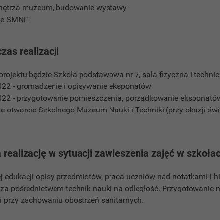
wnętrza muzeum, budowanie wystawy
cie SMNiT
czas realizacji
 projektu będzie Szkoła podstawowa nr 7, sala fizyczna i technic
2022 - gromadzenie i opisywanie eksponatów
2022 - przygotowanie pomieszczenia, porządkowanie eksponatów
te otwarcie Szkolnego Muzeum Nauki i Techniki (przy okazji świ
 realizację w sytuacji zawieszenia zajęć w szkoła
 edukacji opisy przedmiotów, praca uczniów nad notatkami i h
 za pośrednictwem technik nauki na odległość. Przygotowanie
i przy zachowaniu obostrzeń sanitarnych.