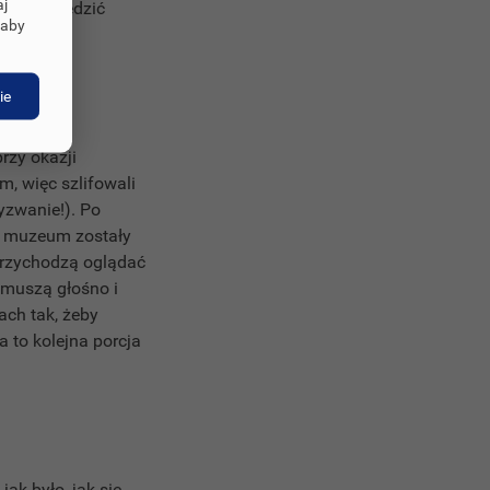
aj
cych odwiedzić
 aby
ie
rzy okazji
, więc szlifowali
yzwanie!). Po
m muzeum zostały
przychodzą oglądać
 muszą głośno i
ch tak, żeby
a to kolejna porcja
ak było, jak się