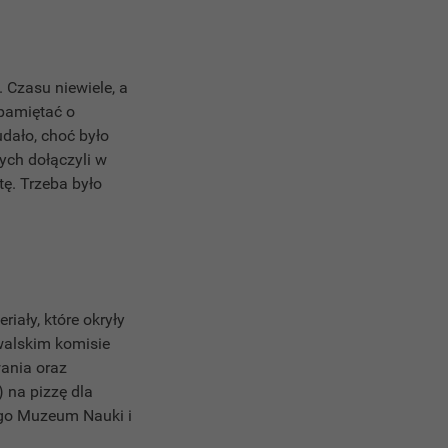
. Czasu niewiele, a
 pamiętać o
dało, choć było
nych dołączyli w
tę. Trzeba było
iały, które okryły
walskim komisie
wania oraz
 na pizzę dla
ego Muzeum Nauki i