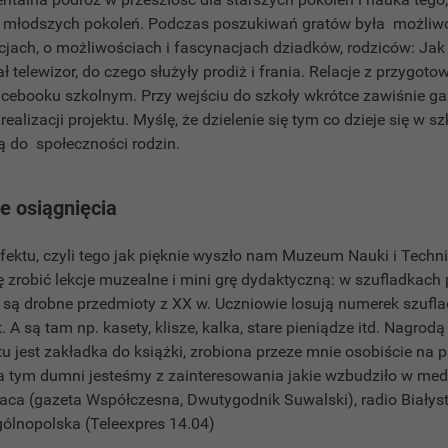
a młodszych pokoleń. Podczas poszukiwań gratów była możli
cjach, o możliwościach i fascynacjach dziadków, rodziców: Jak 
ał telewizor, do czego służyły prodiż i frania. Relacje z przygo
cebooku szkolnym. Przy wejściu do szkoły wkrótce zawiśnie ga
realizacji projektu. Myślę, że dzielenie się tym co dzieje się w sz
ą do społeczności rodzin.
e osiągnięcia
ektu, czyli tego jak pięknie wyszło nam Muzeum Nauki i Techni
ię zrobić lekcje muzealne i mini grę dydaktyczną: w szufladkach
 są drobne przedmioty z XX w. Uczniowie losują numerek szufla
 A są tam np. kasety, klisze, kalka, stare pieniądze itd. Nagrodą
 jest zakładka do książki, zrobiona przeze mnie osobiście na 
a tym dumni jesteśmy z zainteresowania jakie wzbudziło w me
ca (gazeta Współczesna, Dwutygodnik Suwalski), radio Białyst
gólnopolska (Teleexpres 14.04)