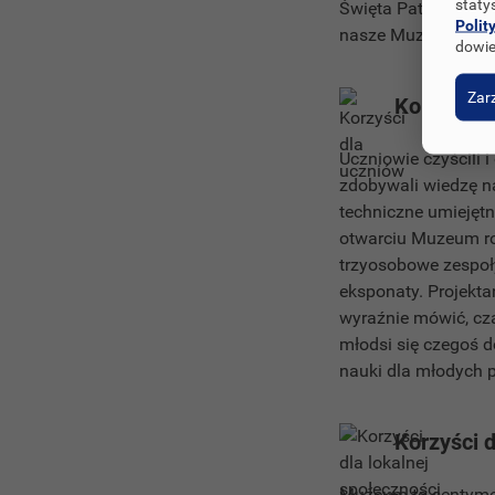
staty
Święta Patrona Szko
Polit
nasze Muzeum. Otw
dowie
Zarz
Korzyści 
Uczniowie czyścili 
zdobywali wiedzę n
techniczne umiejętn
otwarciu Muzeum ro
trzyosobowe zespoł
eksponaty. Projekta
wyraźnie mówić, cz
młodsi się czegoś d
nauki dla młodych 
Korzyści d
Muzeum to sentyment