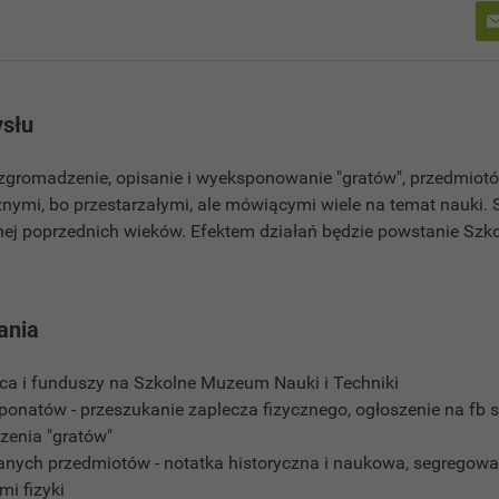
słu
 zgromadzenie, opisanie i wyeksponowanie "gratów", przedmiotów
nymi, bo przestarzałymi, ale mówiącymi wiele na temat nauki. 
nej poprzednich wieków. Efektem działań będzie powstanie S
ania
sca i funduszy na Szkolne Muzeum Nauki i Techniki
onatów - przeszukanie zaplecza fizycznego, ogłoszenie na fb s
zenia "gratów"
anych przedmiotów - notatka historyczna i naukowa, segregowa
mi fizyki