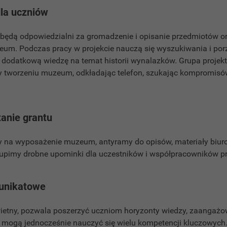
dla uczniów
u będą odpowiedzialni za gromadzenie i opisanie przedmiotów 
um. Podczas pracy w projekcie nauczą się wyszukiwania i po
ą dodatkową wiedzę na temat historii wynalazków. Grupa projek
 tworzeniu muzeum, odkładając telefon, szukając kompromisów
anie grantu
 na wyposażenie muzeum, antyramy do opisów, materiały biuro
upimy drobne upominki dla uczestników i współpracowników pr
unikatowe
ietny, pozwala poszerzyć uczniom horyzonty wiedzy, zaangażo
 mogą jednocześnie nauczyć się wielu kompetencji kluczowych. 