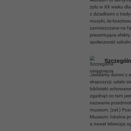
żyło w XX wieku dl
z dziadkami o trady
muzyki, ile kosztow
zamieszczane na fa
prezentująca efekty 
społeczność szkoln
Szczególn
Jesteśmy dumni z ef
ekspozycji, udało s
biblioteki schowane
zgadnąć co tam jest.
nazwanie przedmiotu
muzeum. (zał.) Poz
Muzeum: lokalna pra
a nawet telewizja o