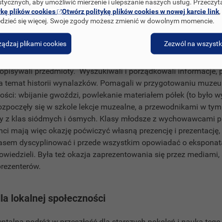
stycznych, aby umożliwić mierzenie i ulepszanie naszych usług. Przeczyt
ły odbędzie się otwarcie dla rodziców i innych placówek chcą
ykę plików cookies
Otwórz politykę plików cookies w nowej karcie link
,
arcia ma dokonać prezydent Miasta Suwałk.
dzieć się więcej. Swoje zgody możesz zmienić w dowolnym momencie.
ądzaj plikami cookies
Zezwól na wszystk
dla uczniów
i opisywali przedmioty. Wyszukiwali i porządkowali informacje, p
a temat historii wynalazków. Pomagali w przygotowaniu muzeum
ości: wbijanie gwoździ, powlekanie materiałem półek (to było w
zpoczęły się w szkole lekcje muzealne, a przewodnikami w ty
y z klas siódmych i ósmych. Klasy młodsze z wychowawcami 
nci mają więc okazję poćwiczyć własną prezencję i prezentację,
asem dyscyplinować i przede wszystkim opowiadać o eksponata
owiedzieli. Była też okazja zaprezentowania się przez mediami, 
prezenterów.
la lokalnej społeczności
alna podróż w przeszłość dla starszych pokoleń i nauka tego, j