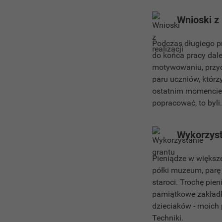
Wnioski z 
Podczas długiego pr
do końca pracy dale
motywowaniu, przyd
paru uczniów, którzy
ostatnim momencie. 
popracować, to byli.
Wykorzyst
Pieniądze w większe
półki muzeum, parę
staroci. Trochę pie
pamiątkowe zakładki
dzieciaków - moich
Techniki.