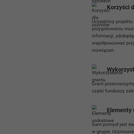
Korzyści 
Uczestnicy projekt
przygotowaniu muze
informacji, zdobęd
współpracować przy
rozwiązań.
Wykorzyst
Grant przeznaczymy
część funduszy zak
Elementy 
Sam pomysł jest św
w grupie. Uczniowie