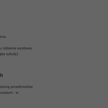
zna.
, robienie wystawy
ęta szkoły)
ch
istorią przedmiotów
 muzeum - w