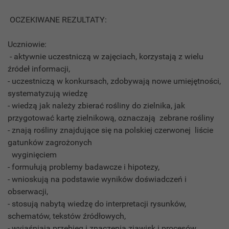
OCZEKIWANE REZULTATY:
Uczniowie:
- aktywnie uczestniczą w zajęciach, korzystają z wielu
źródeł informacji,
- uczestniczą w konkursach, zdobywają nowe umiejętności,
systematyzują wiedzę
- wiedzą jak należy zbierać rośliny do zielnika, jak
przygotować kartę zielnikową, oznaczają zebrane rośliny
- znają rośliny znajdujące się na polskiej czerwonej liście
gatunków zagrożonych
wyginięciem
- formułują problemy badawcze i hipotezy,
- wnioskują na podstawie wyników doświadczeń i
obserwacji,
- stosują nabytą wiedzę do interpretacji rysunków,
schematów, tekstów źródłowych,
- wyjaśniają przebieg i znaczenia zjawisk i procesów