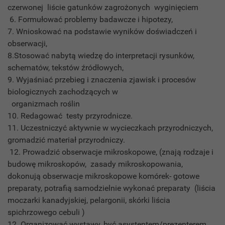
czerwonej liście gatunków zagrożonych wyginięciem
6. Formułować problemy badawcze i hipotezy,
7. Wnioskować na podstawie wyników doświadczeń i
obserwacji,
8.Stosować nabytą wiedzę do interpretacji rysunków,
schematów, tekstów źródłowych,
9. Wyjaśniać przebieg i znaczenia zjawisk i procesów
biologicznych zachodzących w
organizmach roślin
10. Redagować testy przyrodnicze.
11. Uczestniczyć aktywnie w wycieczkach przyrodniczych,
gromadzić materiał przyrodniczy.
12. Prowadzić
obserwacje mikroskopowe, (znają rodzaje i
budowę mikroskopów, zasady mikroskopowania,
dokonują obserwacje mikroskopowe komórek- gotowe
preparaty, potrafią samodzielnie wykonać preparaty (liścia
moczarki kanadyjskiej, pelargonii, skórki liścia
spichrzowego cebuli )
12. Organizować wystawy, być asystentem/prezenterem