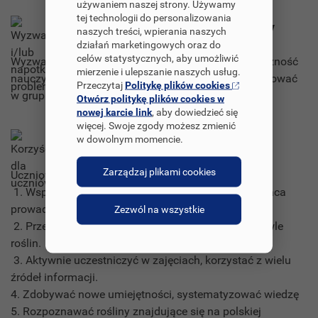
używaniem naszej strony. Używamy
tej technologii do personalizowania
Wyzwania i/lub napotkane problemy
naszych treści, wpierania naszych
działań marketingowych oraz do
celów statystycznych, aby umożliwić
Wyzwaniem było zainteresowanie projektem społeczność
mierzenie i ulepszanie naszych usług.
nauczycielską i uczniowską. Nauczyć się współpracować
Przeczytaj
Politykę plików cookies
w grupie projektowej.
Otwórz politykę plików cookies w
nowej karcie link
, aby dowiedzieć się
więcej. Swoje zgody możesz zmienić
Korzyści dla uczniów
w dowolnym momencie.
Zarządzaj plikami cookies
Uczniowie dzięki realizacji projektu nauczyli się:
1. Współpracować w grupie ( tylko zgodna współpraca
prowadzi do zamierzonych rezultatów).
Zezwól na wszystkie
2. Przeprowadzać doświadczenia, prowadzić hodowle
roślin.
3. Aktywnie uczestniczyć w zajęciach, korzystać z wielu
źródeł informacji.
4. Zdobywać nowe umiejętności, systematyzować wiedzę
5. Rozpoznawać rośliny znajdujące się na polskiej