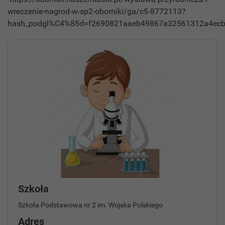
wreczenie-nagrod-w-sp2-oborniki/ga/c5-8772113?
hash_podgl%C4%85d=f2690821aaeb49867a32561312a4ec
Szkoła
Szkoła Podstawowa nr 2 im. Wojska Polskiego
Adres