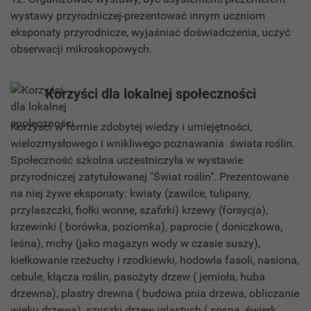
wystawy przyrodniczej-prezentować innym uczniom
eksponaty przyrodnicze, wyjaśniać doświadczenia, uczyć
obserwacji mikroskopowych.
Korzyści dla lokalnej społeczności
Korzyści w formie zdobytej wiedzy i umiejętności,
wielozmysłowego i wnikliwego poznawania świata roślin.
Społeczność szkolna uczestniczyła w wystawie
przyrodniczej zatytułowanej "Świat roślin". Prezentowane
na niej żywe eksponaty: kwiaty (zawilce, tulipany,
przylaszczki, fiołki wonne, szafirki) krzewy (forsycja),
krzewinki ( borówka, poziomka), paprocie ( doniczkowa,
leśna), mchy (jako magazyn wody w czasie suszy),
kiełkowanie rzeżuchy i rzodkiewki, hodowla fasoli, nasiona,
cebule, kłącza roślin, pasożyty drzew ( jemioła, huba
drzewna), plastry drewna ( budowa pnia drzewa, obliczanie
wieku drzewa), szyszki drzew iglastych ( sosna, świerk,