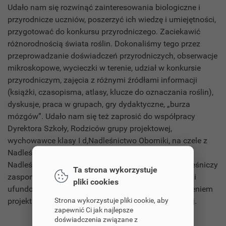
Udało nam się rozwinąć zainteresowania biologiczne i
przyrodnicze uczniów, poszerzyć ich wiedzę i umiejętności,
przygotować do konkursu przyrodniczego. Zaciekawić
różnorodnością świata roślin. Dokonaliśmy tego przez
przeprowadzanie doświadczeń przyrodniczych, obserwacje
mikroskopowe, wycieczki w terenie, udział w konkursie
przyrodniczym, zajęcia z różnymi źródłami informacji
(książki, czasopisma, atlasy, klucze do oznaczania roślin),
dyskusje, praca w grupach, gry dydaktyczne, „burza
mózgów”. Udało nam się też zaprosić do współpracy
Dyrektora Szkoły, Rodziców grupy projektowej,
wychowawce klasy I d,Nadleśnictwo Oborniki, na czele z
Nadleśniczym i z jego zastępcą do spraw rozwoju.
Nadleśnictwo objęło patronatem nasz projekt - Nadleśniczy
Ta strona wykorzystuje
zasponsorował nagrody w konkursie przyrodniczym i
pliki cookies
ufundował wycieczkę do Leśnictwa Mycin. Uwieńczeniem
Strona wykorzystuje pliki cookie, aby
projektu było zorganizowanie wystawy przyrodniczej.
zapewnić Ci jak najlepsze
doświadczenia związane z