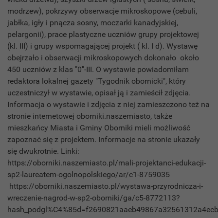
modrzew), pokrzywy obserwacje mikroskopowe (cebuli,
jabłka, igły i pnącza sosny, moczarki kanadyjskiej,
pelargonii), prace plastyczne uczniów grupy projektowej
(kl. III) i grupy wspomagającej projekt ( kl. I d). Wystawę
obejrzało i obserwacji mikroskopowych dokonało około
450 uczniów z klas "0"-III. O wystawie powiadomiłam
redaktora lokalnej gazety "Tygodnik obornicki", który
uczestniczył w wystawie, opisał ją i zamieścił zdjęcia.
Informacja o wystawie i zdjęcia z niej zamieszczono też na
stronie internetowej oborniki.naszemiasto, także
mieszkańcy Miasta i Gminy Oborniki mieli możliwość
zapoznać się z projektem. Informacje na stronie ukazały
się dwukrotnie. Linki:
https://oborniki.naszemiasto.pl/mali-projektanci-edukacji-
sp2-laureatem-ogolnopolskiego/ar/c1-8759035
https://oborniki.naszemiasto.pl/wystawa-przyrodnicza-i-
wreczenie-nagrod-w-sp2-oborniki/ga/c5-8772113?
hash_podgl%C4%85d=f2690821aaeb49867a32561312a4ec