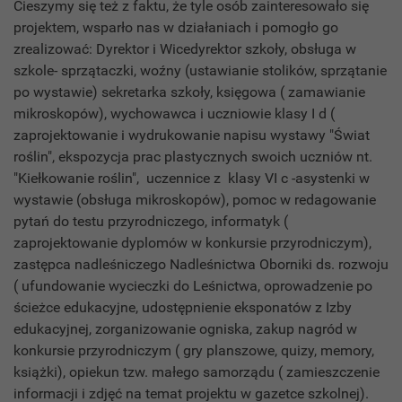
Cieszymy się też z faktu, że tyle osób zainteresowało się
projektem, wsparło nas w działaniach i pomogło go
zrealizować: Dyrektor i Wicedyrektor szkoły, obsługa w
szkole- sprzątaczki, woźny (ustawianie stolików, sprzątanie
po wystawie) sekretarka szkoły, księgowa ( zamawianie
mikroskopów), wychowawca i uczniowie klasy I d (
zaprojektowanie i wydrukowanie napisu wystawy "Świat
roślin", ekspozycja prac plastycznych swoich uczniów nt.
"Kiełkowanie roślin", uczennice z klasy VI c -asystenki w
wystawie (obsługa mikroskopów), pomoc w redagowanie
pytań do testu przyrodniczego, informatyk (
zaprojektowanie dyplomów w konkursie przyrodniczym),
zastępca nadleśniczego Nadleśnictwa Oborniki ds. rozwoju
( ufundowanie wycieczki do Leśnictwa, oprowadzenie po
ścieżce edukacyjne, udostępnienie eksponatów z Izby
edukacyjnej, zorganizowanie ogniska, zakup nagród w
konkursie przyrodniczym ( gry planszowe, quizy, memory,
książki), opiekun tzw. małego samorządu ( zamieszczenie
informacji i zdjęć na temat projektu w gazetce szkolnej).