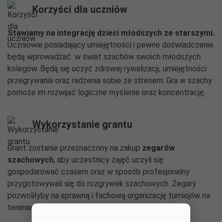
Korzyści dla uczniów
Stawiamy na integrację dzieci młodszych ze starszymi.
Uczniowie posiadający umiejętności i pewne doświadczenie
będą wprowadzać w świat szachów swoich młodszych
kolegów. Będą się uczyć zdrowej rywalizacji, umiejętności
przegrywania oraz radzenia sobie ze stresem. Gra w szachy
pomoże im rozwijać logiczne myślenie oraz koncentrację.
Wykorzystanie grantu
Grant zostanie przeznaczony na zakup
zegarów
szachowych
, aby uczestnicy zajęć uczyli się
gospodarować czasem oraz w sposób profesjonalny
przygotowywali się do rozgrywek szachowych. Zegary
pozwoliłyby na sprawną i fachową organizację turniejów na
terenie szkoły.