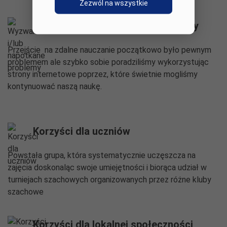
Zezwól na wszystkie
Wyzwania i/lub napotkane problemy
Przejście na zdalne nauczanie początkowo było pewnym
problemem ale szybko sobie poradziliśmy wykorzystując
strony internetowe poprzez, które świetnie mogliśmy
kontynuować naszą naukę.
Korzyści dla uczniów
Powstała grupa, która systematycznie uczęszcza na
zajęcia doskonaląc swoje umiejętności i biorąca udział w
turniejach szachowych organizowanych przez różne kluby
szachowe
Korzyści dla lokalnej społeczności