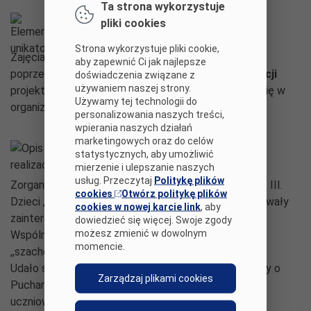
Ta strona wykorzystuje
Elementy unikatowe
pliki cookies
Strona wykorzystuje pliki cookie,
Zajęcia w grupach mieszanych wiekowo, uczenie się
aby zapewnić Ci jak najlepsze
poprzez zabawę będzie naturalną okazją do
integracji
doświadczenia związane z
używaniem naszej strony.
projektantów. Ponadto uczniowie będą angażować się w
Używamy tej technologii do
organizację turniejów szachowych.
personalizowania naszych treści,
wpierania naszych działań
marketingowych oraz do celów
Opis realizacji
statystycznych, aby umożliwić
mierzenie i ulepszanie naszych
usług. Przeczytaj
Politykę plików
Zorganizowaliśmy zajęcia szachowe dla uczniów klas III.
cookies
Otwórz politykę plików
Dzieci , które nabrały pewnego doświadczenia próbowały
cookies w nowej karcie link
, aby
zainteresować grą w szachy grupę przedszkolaków.
dowiedzieć się więcej. Swoje zgody
możesz zmienić w dowolnym
Wspólnie poprzez zabawę dzieci poznawały tajniki
momencie.
,,szachowej krainy".
Udało się nam zorganizować szkolny turniej szachowy o
Zarządzaj plikami cookies
Puchar Dyrektora Szkoły. W zawodach wzięli udział
uczniowie z klas II - VII.