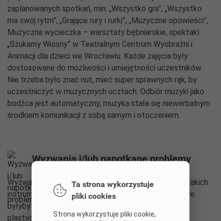
zaplanowanych spotkań, min. „Wszystko gra”, „Wszystko
ma swój rytm”, „Grające rury i rurki”, „Muzyczne opowieści”,
Muzyczna wycieczka – warsztaty bębniarskie, spektakl
„Szukamy Wiosny” w Teatralnym Centrum Wyobraźni i
Animacji dla dzieci we Wrocławiu. Każde zajęcia były
dostosowane do możliwości i umiejętności uczestników.
Nie trzeba było znać nut, mieć super sprawnych rąk, by
uczestniczyć w muzycznych ucztach. Odbiór muzyki jako
bodźca jest automatyczny, muzyka stała się niewerbalnym
środkiem komunikacji z sobą samym i otoczeniem.
Wyzwania i/lub napotkane problemy
Wyzwaniem dla prowadzących było zorganizowanie takich
Ta strona wykorzystuje
instrumentów, na których można grac intuicyjnie, które
pliki cookies
byłyby inspiracją do aktywności muzyczno-ruchowo-
Strona wykorzystuje pliki cookie,
plastycznej.