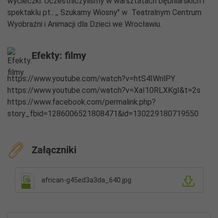
wycieczki. Uczestniczyliśmy w warsztatach bębniarskich i
spektaklu pt.: ,, Szukamy Wiosny" w
Teatralnym Centrum
Wyobraźni i Animacji dla Dzieci
we Wrocławiu.
Efekty: filmy
https://www.youtube.com/watch?v=htS4IWrilPY
https://www.youtube.com/watch?v=XaI10RLXKgI&t=2s
https://www.facebook.com/permalink.php?
story_fbid=1286006521808471&id=130229180719550
Załączniki
african-g45ed3a3da_640.jpg