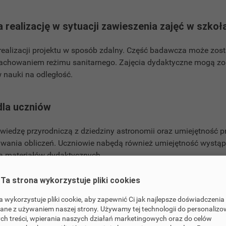
 realizację w sytuacji zawieszenia zajęć w szkoł
realizacji projektu w sposób zdalny. Część badawcza może zos
achowaniem reżimu sanitarnego. Zajęcia dydaktyczne mogą z
 nauki na odległość.
dla uczniów
wiedzę przyrodniczą z dziedziny astronomii oraz umiejętność 
ywania obliczeń. Uczniowie nabędą również umiejętność wystąp
a materiałów dydaktycznych.
ojektu jest praca zespołowa, odpowiedzialność za realizację 
czasowa oraz rozwój osobisty i samokształcenie.
Ta strona wykorzystuje pliki cookies
a wykorzystuje pliki cookie, aby zapewnić Ci jak najlepsze doświadczenia
ane z używaniem naszej strony. Używamy tej technologii do personaliz
anie grantu
ch treści, wpierania naszych działań marketingowych oraz do celów