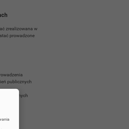
ach
tać zrealizowana w
ostać prowadzone
prowadzenia
ień publicznych
przydzielonych
owania