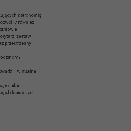
zujących astronomię
ozwoliły również
czniowie
orytarz, zestaw
az przestrzenny
rodzinom?".
owadzili wirtualne
cje nieba.
ugich liceum, co