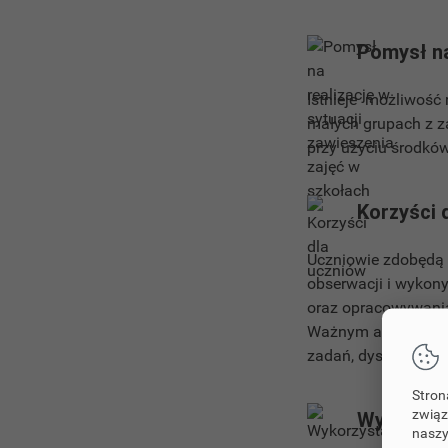
Pomysł na
Istnieje możliwość 
małych grupach z z
przy użyciu środków
Korzyści 
Uczniowie zdobędą 
obserwacji i wykon
oraz opracowywani
Ważnym aspektem pr
zadań, dyscyplina 
Stron
związ
Wykorzyst
naszy