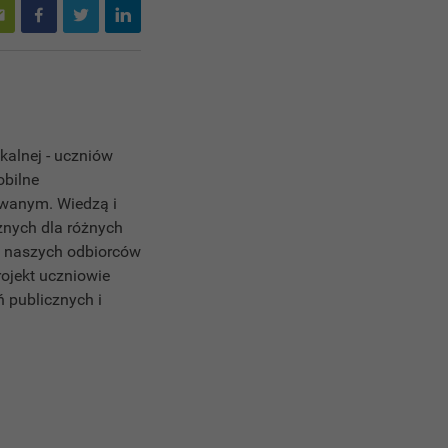
alnej - uczniów
obilne
owanym. Wiedzą i
znych dla różnych
j naszych odbiorców
ojekt uczniowie
 publicznych i