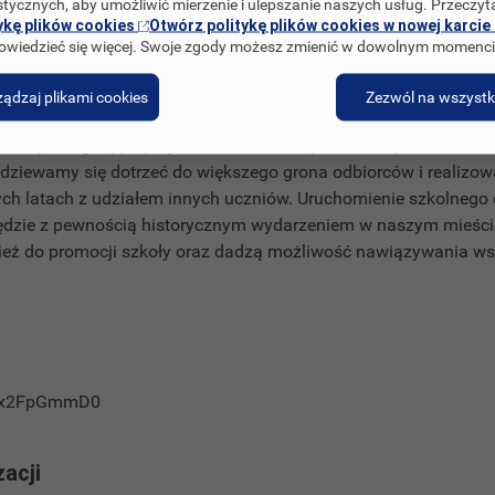
stycznych, aby umożliwić mierzenie i ulepszanie naszych usług. Przeczyt
ć zakup dobrego teleskopu astronomicznego.
ykę plików cookies
Otwórz politykę plików cookies w nowej karcie 
owiedzieć się więcej. Swoje zgody możesz zmienić w dowolnym momenci
 unikatowe
ądzaj plikami cookies
Zezwól na wszystk
ierwszym tego typu projektem realizowanym w naszym mieście i
odziewamy się dotrzeć do większego grona odbiorców i realizo
łych latach z udziałem innych uczniów. Uruchomienie szkolnego
dzie z pewnością historycznym wydarzeniem w naszym mieście
nież do promocji szkoły oraz dadzą możliwość nawiązywania ws
Aex2FpGmmD0
zacji