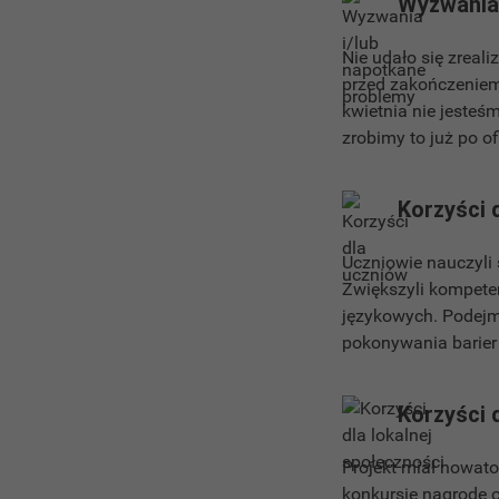
Wyzwania 
Nie udało się zrea
przed zakończeniem 
kwietnia nie jesteś
zrobimy to już po o
Korzyści 
Uczniowie nauczyli 
Zwiększyli kompete
językowych. Podejm
pokonywania barier
Korzyści 
Projekt miał nowato
konkursie nagrodę 