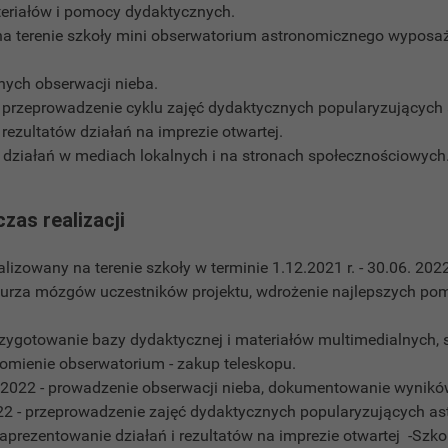
eriałów i pomocy dydaktycznych.
na terenie szkoły mini obserwatorium astronomicznego wyposa
nych obserwacji nieba.
i przeprowadzenie cyklu zajęć dydaktycznych popularyzujących
rezultatów działań na imprezie otwartej.
 działań w mediach lokalnych i na stronach społecznościowych
czas realizacji
alizowany na terenie szkoły w terminie 1.12.2021 r. - 30.06. 2022
 burza mózgów uczestników projektu, wdrożenie najlepszych p
rzygotowanie bazy dydaktycznej i materiałów multimedialnych,
homienie obserwatorium - zakup teleskopu.
ń 2022 - prowadzenie obserwacji nieba, dokumentowanie wynikó
022 - przeprowadzenie zajęć dydaktycznych popularyzujących as
zaprezentowanie działań i rezultatów na imprezie otwartej -Sz