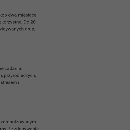
skop dwa miesiące
ekorzystne. Do 20
ewidywanych grup,
ne zadania.
, przyrodniczych,
stresem i
. w zorganizowanym
śmy, że zdobywanie