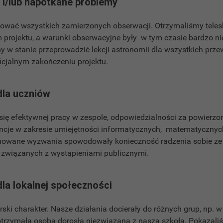
i/lub napotkane problemy
lizować wszystkich zamierzonych obserwacji. Otrzymaliśmy tele
projektu, a warunki obserwacyjne były w tym czasie bardzo ni
my w stanie przeprowadzić lekcji astronomii dla wszystkich prz
ficjalnym zakończeniu projektu.
dla uczniów
się efektywnej pracy w zespole, odpowiedzialności za powierzo
ncje w zakresie umiejętności informatycznych, matematycznych
owane wyzwania spowodowały konieczność radzenia sobie ze 
 związanych z wystąpieniami publicznymi.
dla lokalnej społeczności
rski charakter. Nasze działania docierały do różnych grup, np
otrzymała osoba dorosła niezwiązana z naszą szkołą. Pokazali