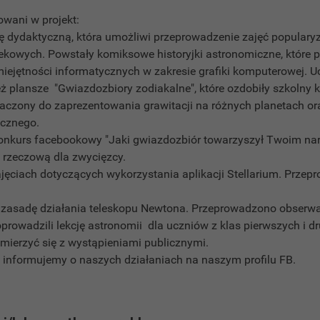
wani w projekt:
zę dydaktyczną, która umożliwi przeprowadzenie zajęć populary
ekowych. Powstały komiksowe historyjki astronomiczne, które p
iejętności informatycznych w zakresie grafiki komputerowej. U
ż plansze "Gwiazdozbiory zodiakalne", które ozdobiły szkolny k
aczony do zaprezentowania grawitacji na różnych planetach or
ecznego.
konkurs facebookowy "Jaki gwiazdozbiór towarzyszył Twoim na
rzeczową dla zwycięzcy.
ajęciach dotyczących wykorzystania aplikacji Stellarium. Przepr
i zasadę działania teleskopu Newtona. Przeprowadzono obserwa
oprowadzili lekcję astronomii dla uczniów z klas pierwszych i dr
zmierzyć się z wystąpieniami publicznymi.
 informujemy o naszych działaniach na naszym profilu FB.