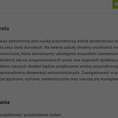
ysłu
ać astronomię jako naukę przyrodniczą wśród społeczności lok
ta oraz osób dorosłych. Na terenie szkoły chcemy uruchomić m
onomiczne, które zamierzamy udostępnić wszystkim zainteres
dzielimy się na zorganizowanych przez nas zajęciach dydaktyc
ektem naszych działań będzie zwiększenie wiedzy przyrodnicze
eprowadzenia obserwacji astronomicznych. Zaangażowani w pr
je językowe, cyfrowe, matematyczne oraz nauczą się wystąpień
łania
projektowej i przydzielenie zadań.