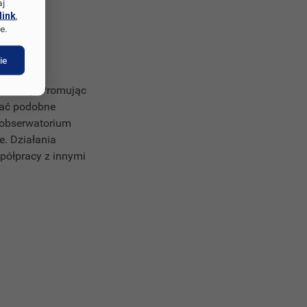
aj
link
,
e.
ie
 okolicy. Promując
wać podobne
 obserwatorium
. Działania
półpracy z innymi