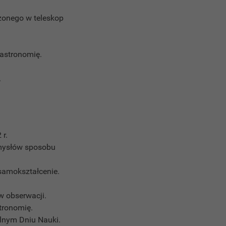
żonego w teleskop
 astronomię.
.
 r.
omysłów sposobu
 samokształcenie.
w obserwacji.
tronomię.
kolnym Dniu Nauki.