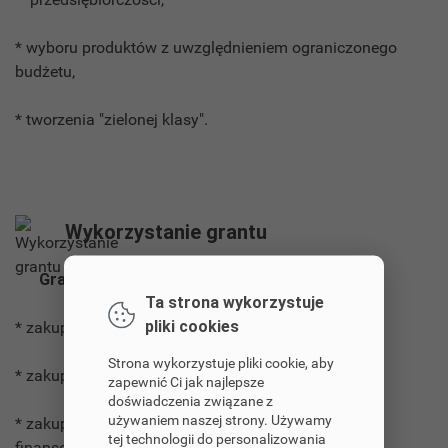
* wyboru produktów z uwzględnieniem ograniczonego
budżetu,
* tworzenia "zielonej klasy".
Wykorzystanie grantu
Grant przeznaczymy na:
Ta strona wykorzystuje
pliki cookies
* zakup fantazyjnych leżaków, mat, puf lazy bag,
Strona wykorzystuje pliki cookie, aby
* zakup stolika i przenośnej tablicy,
zapewnić Ci jak najlepsze
doświadczenia związane z
używaniem naszej strony. Używamy
* zakup drzewek (jeśli pozyskamy dodatkowe środki
tej technologii do personalizowania
finansowe).