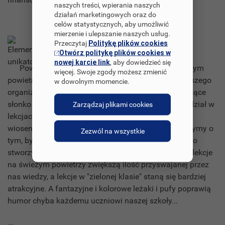
naszych treści, wpierania naszych
działań marketingowych oraz do
celów statystycznych, aby umożliwić
mierzenie i ulepszanie naszych usług.
Elementy unikatowe
Przeczytaj
Politykę plików cookies
Otwórz politykę plików cookies w
nowej karcie link
, aby dowiedzieć się
Powszechnie wiadomo, że przebywanie na świeżym
więcej. Swoje zgody możesz zmienić
powietrzu wpływa korzystnie na funkcjonowanie naszego
w dowolnym momencie.
organizmu. Poprawia humor, samopoczucie, a świecące
słonko zwiększa poziom endorfiny. Często, biorąc udział w
Zarządzaj plikami cookies
lekcjach w budynku szkoły (zwłaszcza w okresie
wiosennym i letnim), spoglądamy przez okno i marzymy o
Zezwól na wszystkie
tym, by przenieść się na łono natury. I właśnie dlatego
stworzyliśmy nasz projekt. Jesteśmy przekonani, że lekcje
na świeżym powietrzy zwiększą ilość przyswajanej przez
nas wiedzy, a lekcje w "zielonej klasie" staną się bardziej
atrakcyjne. A fantazyjne i kolorowe leżaki i pufy poprawią
humor chyba każdemu uczniowi naszej szkoły...