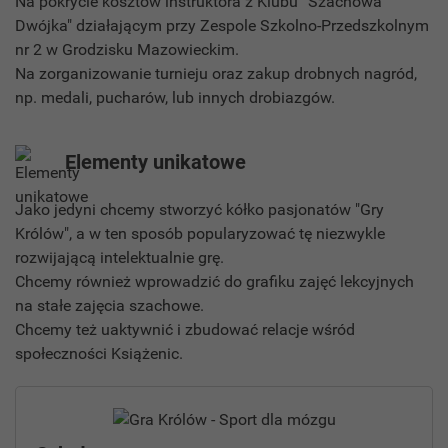
Na pokrycie kosztów instruktora z Klubu “Szachowa
Dwójka" działającym przy Zespole Szkolno-Przedszkolnym
nr 2 w Grodzisku Mazowieckim.
Na zorganizowanie turnieju oraz zakup drobnych nagród,
np. medali, pucharów, lub innych drobiazgów.
Elementy unikatowe
Jako jedyni chcemy stworzyć kółko pasjonatów "Gry
Królów", a w ten sposób popularyzować tę niezwykle
rozwijającą intelektualnie grę.
Chcemy również wprowadzić do grafiku zajęć lekcyjnych
na stałe zajęcia szachowe.
Chcemy też uaktywnić i zbudować relacje wśród
społeczności Książenic.