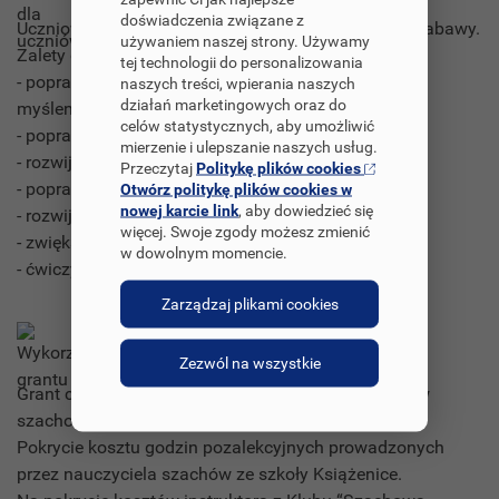
doświadczenia związane z
Uczniowie w ten sposób poznają nową grę i formę zabawy.
używaniem naszej strony. Używamy
Zalety gry w szachy:
tej technologii do personalizowania
- poprawia umiejętności analitycznego i logicznego
naszych treści, wpierania naszych
działań marketingowych oraz do
myślenia
celów statystycznych, aby umożliwić
- poprawia pamięć i koncentrację
mierzenie i ulepszanie naszych usług.
- rozwija planowanie i przewidywanie
Przeczytaj
Politykę plików cookies
- poprawia umiejętności rozwiązywania problemów
Otwórz politykę plików cookies w
nowej karcie link
, aby dowiedzieć się
- rozwija kreatywność
więcej. Swoje zgody możesz zmienić
- zwiększa IQ
w dowolnym momencie.
- ćwiczy obie półkule mózgu i stymuluje jego rozwój
Zarządzaj plikami cookies
Wykorzystanie grantu
Zezwól na wszystkie
Grant chcemy wykorzystać na zakup kilku zestawów
szachownic.
Pokrycie kosztu godzin pozalekcyjnych prowadzonych
przez nauczyciela szachów ze szkoły Książenice.