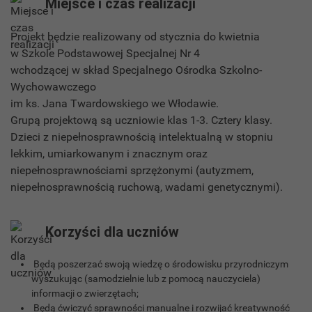
Miejsce i czas realizacji
Projekt będzie realizowany od stycznia do kwietnia
w Szkole Podstawowej Specjalnej Nr 4
wchodzącej w skład Specjalnego Ośrodka Szkolno-
Wychowawczego
im ks. Jana Twardowskiego we Włodawie.
Grupą projektową są uczniowie klas 1-3. Cztery klasy.
Dzieci z niepełnosprawnością intelektualną w stopniu
lekkim, umiarkowanym i znacznym oraz
niepełnosprawnościami sprzężonymi (autyzmem,
niepełnosprawnością ruchową, wadami genetycznymi).
Korzyści dla uczniów
Będą poszerzać swoją wiedzę o środowisku przyrodniczym
wyszukując (samodzielnie lub z pomocą nauczyciela)
informacji o zwierzętach;
Będą ćwiczyć sprawności manualne i rozwijać kreatywność