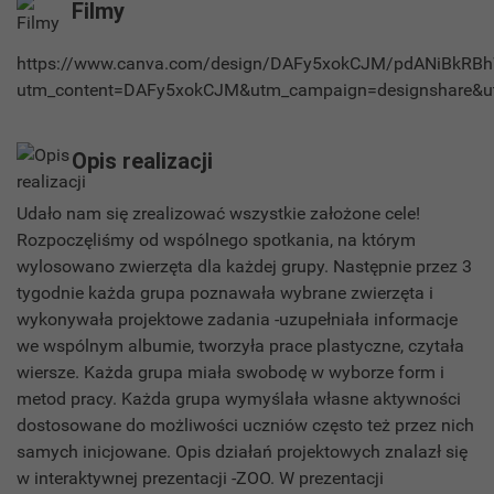
Filmy
https://www.canva.com/design/DAFy5xokCJM/pdANiBkR
utm_content=DAFy5xokCJM&utm_campaign=designshare&ut
Opis realizacji
Udało nam się zrealizować wszystkie założone cele!
Rozpoczęliśmy od wspólnego spotkania, na którym
wylosowano zwierzęta dla każdej grupy. Następnie przez 3
tygodnie każda grupa poznawała wybrane zwierzęta i
wykonywała projektowe zadania -uzupełniała informacje
we wspólnym albumie, tworzyła prace plastyczne, czytała
wiersze. Każda grupa miała swobodę w wyborze form i
metod pracy. Każda grupa wymyślała własne aktywności
dostosowane do możliwości uczniów często też przez nich
samych inicjowane. Opis działań projektowych znalazł się
w interaktywnej prezentacji -ZOO. W prezentacji