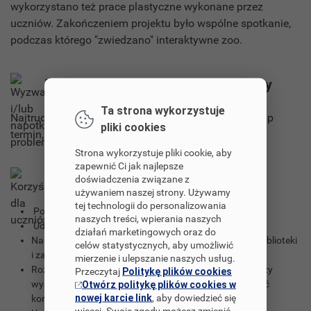
wykorzystano też prace plastyczne wykonane przez
uczniów. Zakończeniem projektu było wspólne spotkanie,
podczas którego "zwiedzano" interaktywne zoo.
Wyzwania i/lub napotkane problemy
Ta strona wykorzystuje
Najtrudniej było znaleźć dogodny dla wszystkich grup
pliki cookies
termin, by zorganizować wspólne spotkania.
Strona wykorzystuje pliki cookie, aby
zapewnić Ci jak najlepsze
Korzyści dla uczniów
doświadczenia związane z
używaniem naszej strony. Używamy
tej technologii do personalizowania
Poszerzyli swoją wiedzę o wybranych zwierzętach.
naszych treści, wpierania naszych
Udoskonalili umiejętność czytania i pisania.
działań marketingowych oraz do
Nabyli wiedzę i umiejętności dotyczące korzystania z biblioteki
celów statystycznych, aby umożliwić
i zachowania się w takim miejscu.
mierzenie i ulepszanie naszych usług.
Rozwinęli umiejętność korzystania z różnych źródeł przy
Przeczytaj
Politykę plików cookies
wyszukiwaniu potrzebnych informacji oraz umiejętność
Otwórz politykę plików cookies w
nowej karcie link
, aby dowiedzieć się
korzystania z TiK.
więcej. Swoje zgody możesz zmienić