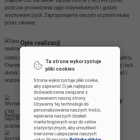
znajdzie coś dla siebie. Będzie można z nich korzystać
podczas prowadzenia zajęć indywidualnych i godzin
wychowawczych. Zaproponujemy naszym uczniom naukę
przez zabawę.
Opis realizacji
Udało nam się zaangażować uczniów do realizacji projektu.
Ta strona wykorzystuje
Chętnie brali udział w działaniach, a potem cieszyli się i byli
pliki cookies
dumni z efektów. Ponadto udało nam się zorganizować i
wyposażyć strefę kreatywności i wypoczynku.
Strona wykorzystuje pliki cookie,
aby zapewnić Ci jak najlepsze
doświadczenia związane z
używaniem naszej strony.
Wyzwania i/lub napotkane problemy
Używamy tej technologii do
personalizowania naszych treści,
Realizacja projektu przebiegała bez problemów.
wpierania naszych działań
marketingowych oraz do celów
statystycznych, aby umożliwić
mierzenie i ulepszanie naszych
Korzyści dla uczniów
usług. Przeczytaj
Politykę plików