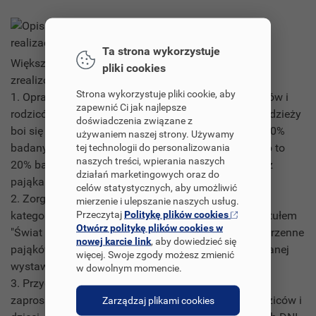
Opis realizacji
Ta strona wykorzystuje
Większość zaplanowanych działań udało się nam
pliki cookies
zrealizować.
Strona wykorzystuje pliki cookie, aby
1. Opracowaliśmy i przeprowadziliśmy wśród uczniów i
zapewnić Ci jak najlepsze
rodziców sondę na temat pająków. 40 % dzieci i młodzieży
doświadczenia związane z
boi się pająków i ma z nimi złe skojarzenia, w tym 80%
używaniem naszej strony. Używamy
badanych były to dziewczynki. Wśród dorosłych było to
tej technologii do personalizowania
naszych treści, wpierania naszych
20% badanych, w tym w większości złe skojarzenia z
działań marketingowych oraz do
pająkami miały kobiety.
celów statystycznych, aby umożliwić
2. Zorganizowaliśmy konkurs plastyczny w dwóch
mierzenie i ulepszanie naszych usług.
Przeczytaj
Politykę plików cookies
kategoriach wiekowych: dla klas I - IV i V - VIII pod tytułem
Otwórz politykę plików cookies w
"Świat pająków - Eko-pająk". Wszystkie figurki przestrzenne
nowej karcie link
, aby dowiedzieć się
pająków bardzo się podobały podczas zaprezentowanej
więcej. Swoje zgody możesz zmienić
wystawy.
w dowolnym momencie.
3. Przygotowaliśmy wystawę o pająkach na którą
zaprosiliśmy uczniów naszej szkoły oraz gości - rodziców i
Zarządzaj plikami cookies