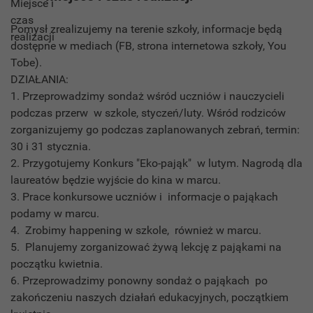
Pomysł zrealizujemy na terenie szkoły, informacje będą
dostępne w mediach (FB, strona internetowa szkoły, You
Tobe).
DZIAŁANIA:
1. Przeprowadzimy sondaż wśród uczniów i nauczycieli
podczas przerw w szkole, styczeń/luty. Wśród rodziców
zorganizujemy go podczas zaplanowanych zebrań, termin:
30 i 31 stycznia.
2. Przygotujemy Konkurs "Eko-pająk" w lutym. Nagrodą dla
laureatów będzie wyjście do kina w marcu.
3. Prace konkursowe uczniów i informacje o pająkach
podamy w marcu.
4. Zrobimy happening w szkole, również w marcu.
5. Planujemy zorganizować żywą lekcję z pająkami na
początku kwietnia.
6. Przeprowadzimy ponowny sondaż o pająkach po
zakończeniu naszych działań edukacyjnych, początkiem