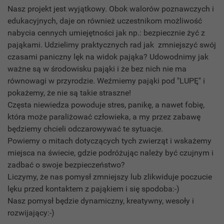
Nasz projekt jest wyjątkowy. Obok walorów poznawczych i
edukacyjnych, daje on również uczestnikom możliwość
nabycia cennych umiejętności jak np.: bezpiecznie żyć z
pająkami. Udzielimy praktycznych rad jak zmniejszyć swój
czasami paniczny lęk na widok pająka? Udowodnimy jak
ważne są w środowisku pająki i że bez nich nie ma
równowagi w przyrodzie. Weźmiemy pająki pod "LUPĘ" i
pokażemy, że nie są takie straszne!
Częsta niewiedza powoduje stres, panikę, a nawet fobię,
która może paraliżować człowieka, a my przez zabawę
będziemy chcieli odczarowywać te sytuacje.
Powiemy o mitach dotyczących tych zwierząt i wskażemy
miejsca na świecie, gdzie podróżując należy być czujnym i
zadbać o swoje bezpieczeństwo?
Liczymy, że nas pomysł zmniejszy lub zlikwiduje poczucie
lęku przed kontaktem z pająkiem i się spodoba:-)
Nasz pomysł będzie dynamiczny, kreatywny, wesoły i
rozwijający:-)