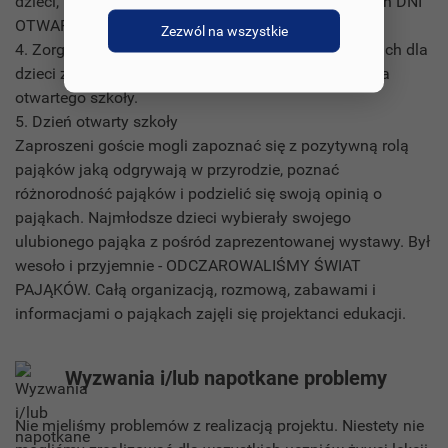
dzieci, którzy odwiedzili naszą szkołę podczas dwóch DNI
OTWARTYCH SZKOŁY.
Zezwól na wszystkie
4. Zorganizowaliśmy warsztaty edukacyjne o pająkach dla
dzieci z klas 1 - 4 oraz dzieci i rodziców podczas dnia
otwartego szkoły.
5. Dzień otwarty szkoły
Zaproszeni goście mogli zapoznać się z pozytywną rolą
pająków jaką odgrywają w przyrodzie, poznać
różnorodność pająków i podzielić się swoją opinią o
pająkach. Najmłodsze dzieci wybierały swojego
ulubionego pająka z pośród zaprezentowanej wystawy. Był
wesoło i przyjemnie - ODCZAROWALIŚMY ŚWIAT
PAJĄKÓW. Całą organizacją, rozmową, zabawami i
informacjami o pająkach zajęli się projektanci edukacji.
Wyzwania i/lub napotkane problemy
Nie mieliśmy problemów z realizacją projektu. Niestety nie