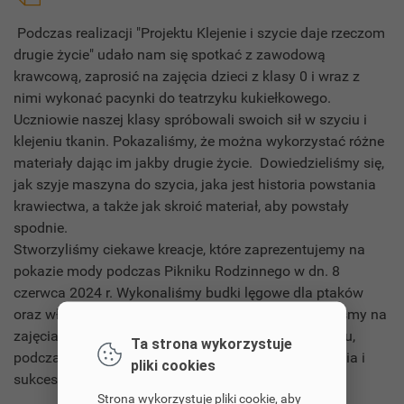
Podczas realizacji "Projektu Klejenie i szycie daje rzeczom
drugie życie" udało nam się spotkać z zawodową
krawcową, zaprosić na zajęcia dzieci z klasy 0 i wraz z
nimi wykonać pacynki do teatrzyku kukiełkowego.
Uczniowie naszej klasy spróbowali swoich sił w szyciu i
klejeniu tkanin. Pokazaliśmy, że można wykorzystać różne
materiały dając im jakby drugie życie. Dowiedzieliśmy się,
jak szyje maszyna do szycia, jaka jest historia powstania
krawiectwa, a także jak skroić materiał, aby powstały
spodnie.
Stworzyliśmy ciekawe kreacje, które zaprezentujemy na
pokazie mody podczas Pikniku Rodzinnego w dn. 8
czerwca 2024 r. Wykonaliśmy budki lęgowe dla ptaków
oraz własnoręcznie przyrządziliśmy pizzę. Zaprosiliśmy na
zajęcia otwarte nauczycieli ze szkół naszego powiatu,
Ta strona wykorzystuje
podczas których zaprezentowaliśmy nasze dokonania i
pliki cookies
sukces w konkursie "Projektanci Edukacji".
Strona wykorzystuje pliki cookie, aby