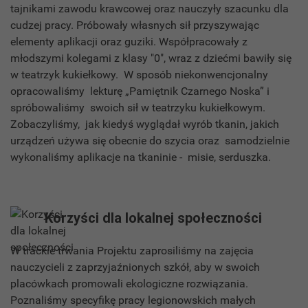
tajnikami zawodu krawcowej oraz nauczyły szacunku dla
cudzej pracy. Próbowały własnych sił przyszywając
elementy aplikacji oraz guziki. Współpracowały z
młodszymi kolegami z klasy "0", wraz z dziećmi bawiły się
w teatrzyk kukiełkowy. W sposób niekonwencjonalny
opracowaliśmy lekturę „Pamiętnik Czarnego Noska” i
spróbowaliśmy swoich sił w teatrzyku kukiełkowym.
Zobaczyliśmy, jak kiedyś wyglądał wyrób tkanin, jakich
urządzeń używa się obecnie do szycia oraz samodzielnie
wykonaliśmy aplikacje na tkaninie - misie, serduszka.
Korzyści dla lokalnej społeczności
W trackie trwania Projektu zaprosiliśmy na zajęcia
nauczycieli z zaprzyjaźnionych szkół, aby w swoich
placówkach promowali ekologiczne rozwiązania.
Poznaliśmy specyfikę pracy legionowskich małych