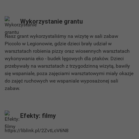
Wykorzystanie grantu
Nasz grant wykorzystaliśmy na wizytę w sali zabaw
Piccolo w Legionowie, gdzie dzieci brały udział w
warsztatach robienia pizzy oraz wiosennych warsztatach
wykonywania eko - budek lęgowych dla ptaków. Dzieci
przebywały na warsztatach z trzygodzinną wizytą, bawiły
się wspaniale, poza zajęciami warsztatowymi miały okazje
do zajęć ruchowych we wspaniale wyposażonej sali
zabaw.
Efekty: filmy
https://liblink.pl/2ZvtLcV6N8