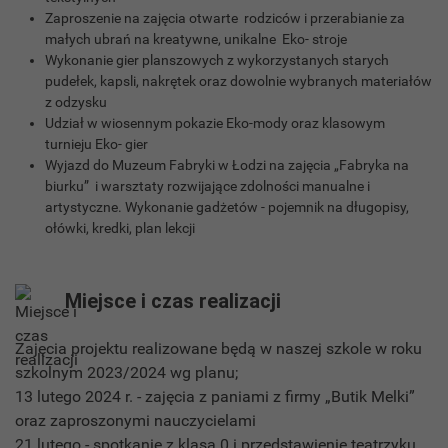
Zaproszenie na zajęcia otwarte rodziców i przerabianie za
małych ubrań na kreatywne, unikalne Eko- stroje
Wykonanie gier planszowych z wykorzystanych starych
pudełek, kapsli, nakrętek oraz dowolnie wybranych materiałów
z odzysku
Udział w wiosennym pokazie Eko-mody oraz klasowym
turnieju Eko- gier
Wyjazd do Muzeum Fabryki w Łodzi na zajęcia „Fabryka na
biurku” i warsztaty rozwijające zdolności manualne i
artystyczne. Wykonanie gadżetów - pojemnik na długopisy,
ołówki, kredki, plan lekcji
Miejsce i czas realizacji
Zajęcia projektu realizowane będą w naszej szkole w roku
szkolnym 2023/2024 wg planu;
13 lutego 2024 r. - zajęcia z paniami z firmy „Butik Melki”
oraz zaproszonymi nauczycielami
21 lutego - spotkanie z klasą 0 i przedstawienie teatrzyku