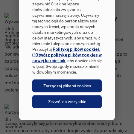
zapewnić Ci jak najlepsze
doświadczenia związane z
używaniem naszej strony. Używamy
Wyzwania i/lub napotkane problemy
tej technologii do personalizowania
naszych treści, wpierania naszych
Problemem, z którym musieliśmy się zmierzyć, to
działań marketingowych oraz do
celów statystycznych, aby umożliwić
dopasowanie naszych planów do planów naszych gości.
mierzenie i ulepszanie naszych usług.
Nie udało nam się spotkać z paniami z Butiku Melki,
Przeczytaj
Politykę plików cookies
ponieważ panie nie dysponowały czasem. W zamian za to
Otwórz politykę plików cookies w
nowej karcie link
, aby dowiedzieć się
zaprosiliśmy Panią Agnieszkę - zawodową krawcową z
więcej. Swoje zgody możesz zmienić
zaprzyjaźnionej legionowskiej firmy krawieckiej, która
w dowolnym momencie.
pokazała nam maszynę, zaprezentowała w jaki sposób
można uszyć spodnie oraz wraz z dziećmi uszyła
Zarządzaj plikami cookies
walentynkowe serduszka.
Zezwól na wszystkie
Korzyści dla uczniów
Dzieci nauczyły się jak można wykorzystać rzeczy, które
można przerobić, aby dać im drugie życie. Zapoznały się z