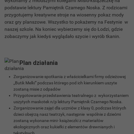
wykonamy z młodszymi kolegami Misio-książeczkę na
podstawie lektury Pamiętnik Czarnego Noska. Z rodzicami
przygotujemy kreatywne stroje na wiosenny pokaz mody
oraz gry planszowe. Wszystko to pokażemy na Festynie w
naszej szkole. Na koniec wybierzemy się do Łodzi, gdzie
zobaczymy jak kiedyś wyglądało szycie i wyrób tkanin.
Plan działania
Zorganizowanie spotkania z właścicielkami firmy odzieżowej
„Butik Melki” podczas którego pod ich kierunkiem uszyte
zostaną misie z odpadów
Przygotowanie przedstawienia teatralnego z wykorzystaniem
uszytych maskotek n/p lektury Pamiętnik Czarnego Noska.
Zorganizowanie zajęć dla uczniów z klasy 0, podczas których
dzieci obejrzą nasz teatrzyk, następnie wspólnie z dziećmi
zostaną wykonane mini- książeczki z materiałów
ekologicznych oraz kukiełki z elementów drewnianych i
tekstylnych