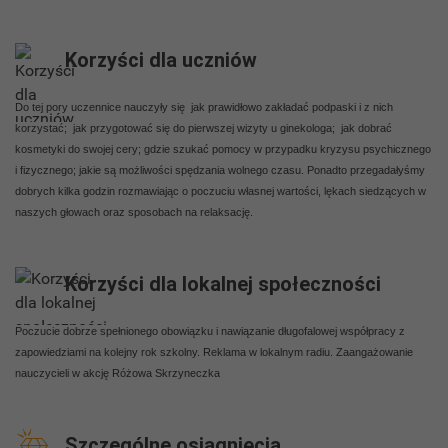
Korzyści dla uczniów
Do tej pory uczennice nauczyły się jak prawidłowo zakładać podpaski i z nich
korzystać; jak przygotować się do pierwszej wizyty u ginekologa; jak dobrać
kosmetyki do swojej cery; gdzie szukać pomocy w przypadku kryzysu psychicznego
i fizycznego; jakie są możliwości spędzania wolnego czasu. Ponadto przegadałyśmy
dobrych kilka godzin rozmawiając o poczuciu własnej wartości, lękach siedzących w
naszych głowach oraz sposobach na relaksację.
Korzyści dla lokalnej społeczności
Poczucie dobrze spełnionego obowiązku i nawiązanie długofalowej współpracy z
zapowiedziami na kolejny rok szkolny. Reklama w lokalnym radiu. Zaangażowanie
nauczycieli w akcję Różowa Skrzyneczka
Szczególne osiągnięcia