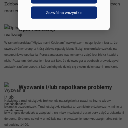
Zdobycie grantu pozwoli na realizacje naszych kobiecych
marzeń.
Zezwól na wszystkie
Opis realizacji
W ramach projektu "Między nami Kobietami" największym osiągnięciem jest to, że
stworzyłyśmy grupę, z którą dziewczęta się identyfikują i niecierpliwie czekają na
cotygodniowe spotkania. Poruszana przez nas tematyka zajęć jest bliska każdej z
nich. Poza tym, dokonaniem jest też fakt, że dziewczęta w osobach prowadzących
znalazły zaufane osoby, z którymi chętnie dzielą się swoimi dylematami i troskami.
Wyzwania i/lub napotkane problemy
Największą trudnością była frekwencja na zajęciach z uwagi na liczne wizyty
lekarskie uczestniczek. Trudnością było również to, że niektóre dziewczyny, mimo iż
były chętne do udziału w zajęciach, nie miały możliwości zgrać pory zajęć z dojazdami
do domu. Systems szkolny umożliwia nam prowadzenie tego typu zajęć najwcześniej
od godziny 14:00.