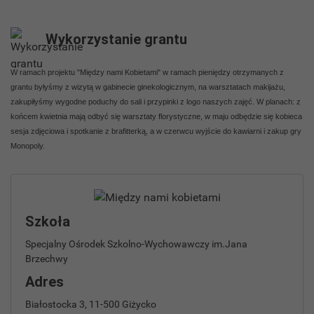
Wykorzystanie grantu
W ramach projektu "Między nami Kobietami" w ramach pieniędzy otrzymanych z
grantu byłyśmy z wizytą w gabinecie ginekologicznym, na warsztatach makijażu,
zakupiłyśmy wygodne poduchy do sali i przypinki z logo naszych zajęć. W planach: z
końcem kwietnia mają odbyć się warsztaty florystyczne, w maju odbędzie się kobieca
sesja zdjęciowa i spotkanie z brafitterką, a w czerwcu wyjście do kawiarni i zakup gry
Monopoly.
Szkoła
Specjalny Ośrodek Szkolno-Wychowawczy im.Jana
Brzechwy
Adres
Białostocka 3, 11-500 Giżycko