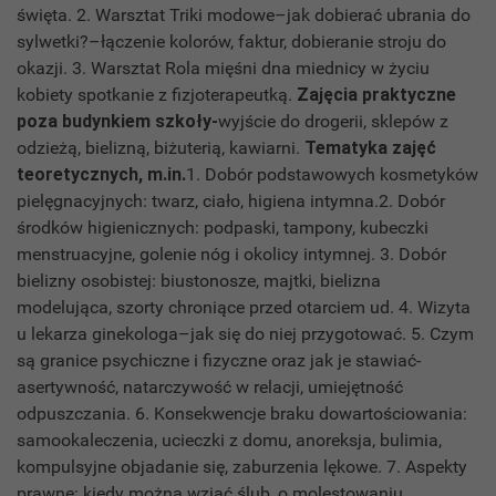
święta. 2. Warsztat Triki modowe–jak dobierać ubrania do
sylwetki?–łączenie kolorów, faktur, dobieranie stroju do
okazji. 3. Warsztat Rola mięśni dna miednicy w życiu
kobiety spotkanie z fizjoterapeutką.
Zajęcia praktyczne
poza budynkiem szkoły-
wyjście do drogerii, sklepów z
odzieżą, bielizną, biżuterią, kawiarni.
Tematyka zajęć
teoretycznych, m.in.
1. Dobór podstawowych kosmetyków
pielęgnacyjnych: twarz, ciało, higiena intymna.2. Dobór
środków higienicznych: podpaski, tampony, kubeczki
menstruacyjne, golenie nóg i okolicy intymnej. 3. Dobór
bielizny osobistej: biustonosze, majtki, bielizna
modelująca, szorty chroniące przed otarciem ud. 4. Wizyta
u lekarza ginekologa–jak się do niej przygotować. 5. Czym
są granice psychiczne i fizyczne oraz jak je stawiać-
asertywność, natarczywość w relacji, umiejętność
odpuszczania. 6. Konsekwencje braku dowartościowania:
samookaleczenia, ucieczki z domu, anoreksja, bulimia,
kompulsyjne objadanie się, zaburzenia lękowe. 7. Aspekty
prawne: kiedy można wziąć ślub, o molestowaniu