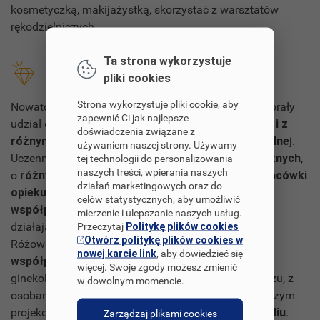
kosmetyczką, makijażystką, skorzystać z warsztatów
rękodzielniczych.
Ta strona wykorzystuje
Elementy unikatowe
pliki cookies
Strona wykorzystuje pliki cookie, aby
Nowatorskość zajęć polega na tym, że będą w nich brały
zapewnić Ci jak najlepsze
udział dziewczęta
w różnym przedziale wiekowym i z
doświadczenia związane z
różnym stopniem niepełnosprawności intelektualne
j.
używaniem naszej strony. Używamy
Uczennice pochodzą z
różnych środowisk społecznych
,
tej technologii do personalizowania
naszych treści, wpierania naszych
o
różnym standardzie ekonomicznym
, w tym
z placówki
działań marketingowych oraz do
opiekuńczo-wychowawczej
. Na ten moment
celów statystycznych, aby umożliwić
współpracujemy
ze Stowarzyszeniem SZANSA,
mierzenie i ulepszanie naszych usług.
działającym przy naszym Ośrodku oraz z Fundacją
Przeczytaj
Politykę plików cookies
Otwórz politykę plików cookies w
Różowa Skrzyneczka. Planujemy nawiązać również
nowej karcie link
, aby dowiedzieć się
współpracę ze środowiskiem lokalnym
: lekarzem
więcej. Swoje zgody możesz zmienić
ginekologiem, fizjoterapeutą, specjalistką od makijażu, z
w dowolnym momencie.
osobami prowadzącymi warsztaty rękodzieła. O naszym
projekcie będzie też można usłyszeć w
lokalnym radiu
.
Zarządzaj plikami cookies