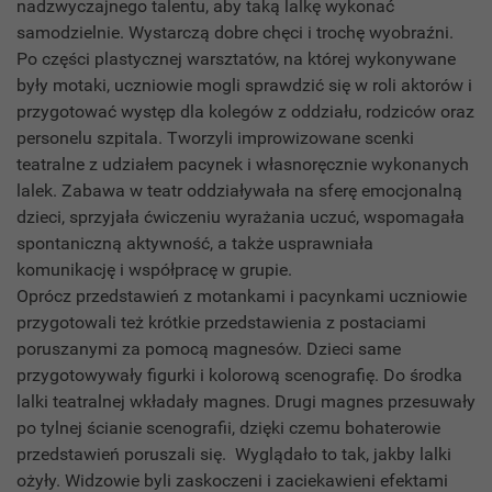
nadzwyczajnego talentu, aby taką lalkę wykonać
samodzielnie. Wystarczą dobre chęci i trochę wyobraźni.
Po części plastycznej warsztatów, na której wykonywane
były motaki, uczniowie mogli sprawdzić się w roli aktorów i
przygotować występ dla kolegów z oddziału, rodziców oraz
personelu szpitala. Tworzyli improwizowane scenki
teatralne z udziałem pacynek i własnoręcznie wykonanych
lalek. Zabawa w teatr oddziaływała na sferę emocjonalną
dzieci, sprzyjała ćwiczeniu wyrażania uczuć, wspomagała
spontaniczną aktywność, a także usprawniała
komunikację i współpracę w grupie.
Oprócz przedstawień z motankami i pacynkami uczniowie
przygotowali też krótkie przedstawienia z postaciami
poruszanymi za pomocą magnesów. Dzieci same
przygotowywały figurki i kolorową scenografię. Do środka
lalki teatralnej wkładały magnes. Drugi magnes przesuwały
po tylnej ścianie scenografii, dzięki czemu bohaterowie
przedstawień poruszali się. Wyglądało to tak, jakby lalki
ożyły. Widzowie byli zaskoczeni i zaciekawieni efektami