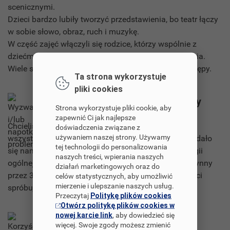
scenicznymi.
Dzieci bardzo lubiły tworzyć przedstawienia, bo teatr łączy
w sobie słowo, obraz, ruch i muzykę.
W część zajęć włączyli się rodzice, którzy wspólnie z
dziećmi przygotowywali lalki i tworzyli przedstawienia.
Wiele satysfakcji i radości sprawiła im wspólne występy.
Ta strona wykorzystuje
pliki cookies
Wyzwania i/lub napotkane problemy
Strona wykorzystuje pliki cookie, aby
zapewnić Ci jak najlepsze
Chcieliśmy objąć naszymi działaniami projektowymi
doświadczenia związane z
używaniem naszej strony. Używamy
wszystkie oddziały w naszym szpitalu. Jednak nie udało
tej technologii do personalizowania
się nam dotrzeć do dzieci przebywających na chirurgii
naszych treści, wpierania naszych
ogólnej, neurochirurgii. Ten ostatni oddział był nieczynny
działań marketingowych oraz do
przez 3 miesiące od stycznia do marca. W przyszłości
celów statystycznych, aby umożliwić
mierzenie i ulepszanie naszych usług.
spróbujemy zorganizować tam warsztaty.
Przeczytaj
Politykę plików cookies
Otwórz politykę plików cookies w
nowej karcie link
, aby dowiedzieć się
Korzyści dla uczniów
więcej. Swoje zgody możesz zmienić