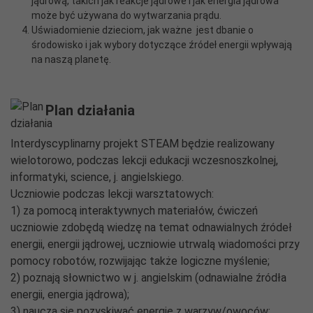
jądrową, takich jak reakcje jądrowe i jak energia jądrowa
może być używana do wytwarzania prądu.
Uświadomienie dzieciom, jak ważne jest dbanie o
środowisko i jak wybory dotyczące źródeł energii wpływają
na naszą planetę.
Plan działania
Interdyscyplinarny projekt STEAM będzie realizowany
wielotorowo, podczas lekcji edukacji wczesnoszkolnej,
informatyki, science, j. angielskiego.
Uczniowie podczas lekcji warsztatowych:
1) za pomocą interaktywnych materiałów, ćwiczeń
uczniowie zdobędą wiedzę na temat odnawialnych źródeł
energii, energii jądrowej, uczniowie utrwalą wiadomości przy
pomocy robotów, rozwijając także logiczne myślenie;
2) poznają słownictwo w j. angielskim (odnawialne źródła
energii, energia jądrowa);
3) nauczą się pozyskiwać energię z warzyw/owoców;