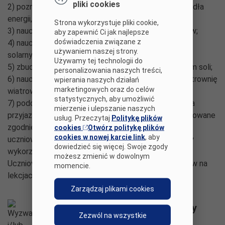
pliki cookies
2) poznali słownictwo w j. angielskim (odnawialne źródła
energii, energia jądrowa);
Strona wykorzystuje pliki cookie,
3) nauczyli się pozyskiwać energię z warzyw/owoców;
aby zapewnić Ci jak najlepsze
doświadczenia związane z
4) nauczyli się pozyskiwać energię ze słońca (robot
używaniem naszej strony.
solarny);
Używamy tej technologii do
5) zbudowali samochód napędzany wodą z dodatkiem soli;
personalizowania naszych treści,
6) nauczyli się pozyskiwać energię z wiatru (minielektrownię
wpierania naszych działań
marketingowych oraz do celów
wiatrową);
statystycznych, aby umożliwić
7) podczas warsztatów przygotowali makietę miasta
mierzenie i ulepszanie naszych
przyjaznego naszej planecie, które zostało zaprojektowane
usług. Przeczytaj
Politykę plików
zgodnie z zasadami zrównoważonego rozwoju, które
cookies
Otwórz politykę plików
cookies w nowej karcie link
, aby
uczniowie poznali podczas zajęć. W makiecie zostały
dowiedzieć się więcej. Swoje zgody
wykorzystane ozoboty jako samochody elektryczne.
możesz zmienić w dowolnym
Uczniowie uczyli się kodować przy pomocy ozobotów na
momencie.
lekcjach informatyki.
Zarządzaj plikami cookies
Wyzwania i/lub napotkane problemy
Zezwól na wszystkie