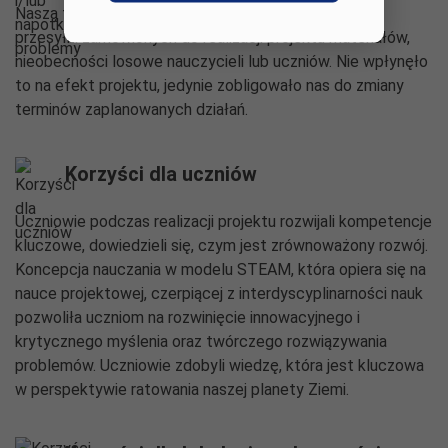
Naszą trudnością były sytuacje losowe: opóźnione
przesyłki zamówionych do realizacji projektu materiałów,
nieobecności losowe nauczycieli lub uczniów. Nie wpłynęło
to na efekt projektu, jedynie zobligowało nas do zmiany
terminów zaplanowanych działań.
Korzyści dla uczniów
Uczniowie podczas realizacji projektu rozwijali kompetencje
kluczowe, dowiedzieli się, czym jest zrównoważony rozwój.
Koncepcja nauczania w modelu STEAM, która opiera się na
nauce projektowej, czerpiącej z interdyscyplinarności nauk
pozwoliła uczniom na rozwinięcie innowacyjnego i
krytycznego myślenia oraz twórczego rozwiązywania
problemów. Uczniowie zdobyli wiedzę, która jest kluczowa
w perspektywie ratowania naszej planety Ziemi.