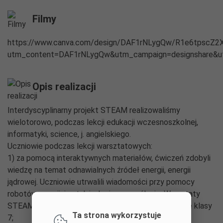
Filmy
https://www.canva.com/design/DAF1rNLygQw/R1e6tpscZ2
utm_content=DAF1rNLygQw&utm_campaign=designshare&ut
Opis realizacji
Interdyscyplinarny projekt STEAM realizowaliśmy
wielotorowo, podczas lekcji edukacji wczesnoszkolnej,
informatyki, science, j. angielskiego.
Uczniowie podczas lekcji warsztatowych:
1) za pomocą interaktywnych materiałów, ćwiczeń zdobyli
wiedzę na temat odnawialnych źródeł energii, energii
jądrowej. Uczniowie utrwalili wiadomości przy pomocy
robotów, rozwijając także logiczne myślenie. Warsztaty
STEAM dla młodszych kolegów prowadzili uczniowie klasy
Ta strona wykorzystuje
7;