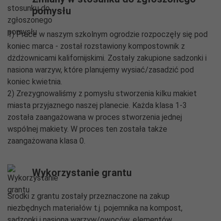
pomysłu
1) Prace w naszym szkolnym ogrodzie rozpoczęły się pod
koniec marca - został rozstawiony kompostownik z
dżdżownicami kalifornijskimi. Zostały zakupione sadzonki i
nasiona warzyw, które planujemy wysiać/zasadzić pod
koniec kwietnia.
2) Zrezygnowaliśmy z pomysłu stworzenia kilku makiet
miasta przyjaznego naszej planecie. Każda klasa 1-3
została zaangażowana w proces stworzenia jednej
wspólnej makiety. W proces ten została także
zaangażowana klasa 0.
Wykorzystanie grantu
Środki z grantu zostały przeznaczone na zakup
niezbędnych materiałów t.j. pojemnika na kompost,
sadzonki i nasiona warzyw/owoców, elementów