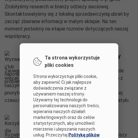
Zrobiłyśmy research w branży odzieży sieciowej.
Skontaktowałyśmy się z lokalną sprzedawczynią ubrań by
zacząć zbieranie informacji w małym sklepie. Na ten
moment jesteśmy na etapie rozmów dotyczących naszej
współpracy.
Wyzwania i/lub napotkane problemy
Ta strona wykorzystuje
pliki cookies
Zauważyłyśmy, że rozpatrzenie odzieży zajmuje o wiele
Strona wykorzystuje pliki cookie,
więcej czasu niż pierwotnie zakładałyśmy. Koliduje to z
aby zapewnić Ci jak najlepsze
naszymi obowiązkami szkolnymi, które są dla nas
doświadczenia związane z
priorytetem. Stworzenie aplikacji również zajęło więcej
używaniem naszej strony.
Używamy tej technologii do
czasu i wymagało większej wiedzy w zakresie informatyki.
personalizowania naszych treści,
wpierania naszych działań
marketingowych oraz do celów
Korzyści dla uczniów
statystycznych, aby umożliwić
mierzenie i ulepszanie naszych
Rozwinęły one swoje zdolności informatyczne i pierwszy
usług. Przeczytaj
Politykę plików